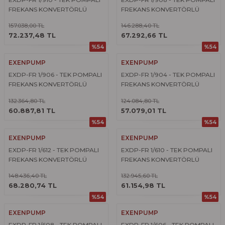
FREKANS KONVERTÖRLÜ
FREKANS KONVERTÖRLÜ
HİDROFOR
HİDROFOR
157.038,00 TL
146.288,40 TL
ÜRÜNÜ İNCELE
ÜRÜNÜ İNCELE
72.237,48 TL
67.292,66 TL
%54
%54
EXENPUMP
EXENPUMP
EXDP-FR 1/906 - TEK POMPALI
EXDP-FR 1/904 - TEK POMPALI
FREKANS KONVERTÖRLÜ
FREKANS KONVERTÖRLÜ
HİDROFOR
HİDROFOR
132.364,80 TL
124.084,80 TL
ÜRÜNÜ İNCELE
ÜRÜNÜ İNCELE
60.887,81 TL
57.079,01 TL
%54
%54
EXENPUMP
EXENPUMP
EXDP-FR 1/612 - TEK POMPALI
EXDP-FR 1/610 - TEK POMPALI
FREKANS KONVERTÖRLÜ
FREKANS KONVERTÖRLÜ
HİDROFOR
HİDROFOR
148.436,40 TL
132.945,60 TL
ÜRÜNÜ İNCELE
ÜRÜNÜ İNCELE
68.280,74 TL
61.154,98 TL
%54
%54
EXENPUMP
EXENPUMP
EXDP-FR 1/608 - TEK POMPALI
EXDP-FR 1/606 - TEK POMPALI