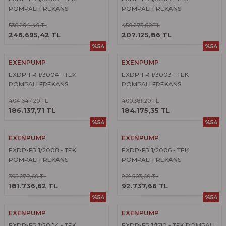
POMPALI FREKANS
POMPALI FREKANS
KONVERTÖRLÜ HİDROFOR
KONVERTÖRLÜ HİDROFOR
536.294,40 TL
450.273,60 TL
ÜRÜNÜ İNCELE
ÜRÜNÜ İNCELE
246.695,42 TL
207.125,86 TL
%54
%54
EXENPUMP
EXENPUMP
EXDP-FR 1/3004 - TEK
EXDP-FR 1/3003 - TEK
POMPALI FREKANS
POMPALI FREKANS
KONVERTÖRLÜ HİDROFOR
KONVERTÖRLÜ HİDROFOR
404.647,20 TL
400.381,20 TL
ÜRÜNÜ İNCELE
ÜRÜNÜ İNCELE
186.137,71 TL
184.175,35 TL
%54
%54
EXENPUMP
EXENPUMP
EXDP-FR 1/2008 - TEK
EXDP-FR 1/2006 - TEK
POMPALI FREKANS
POMPALI FREKANS
KONVERTÖRLÜ HİDROFOR
KONVERTÖRLÜ HİDROFOR
395.079,60 TL
201.603,60 TL
ÜRÜNÜ İNCELE
ÜRÜNÜ İNCELE
181.736,62 TL
92.737,66 TL
%54
%54
EXENPUMP
EXENPUMP
EXDP-FR 1/2004 - TEK
EXDP-FR 1/1510 - TEK POMPALI