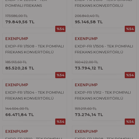
POMPALI FREKANS
FREKANS KONVERTÖRLÜ
KONVERTÖRLÜ HİDROFOR
HİDROFOR
173.586,00 TL
206.840,40 TL
ÜRÜNÜ İNCELE
ÜRÜNÜ İNCELE
79.849,56 TL
95.146,58 TL
%54
%54
EXENPUMP
EXENPUMP
EXDP-FR 1/1508 - TEK POMPALI
EXDP-FR 1/1506 - TEK POMPALI
FREKANS KONVERTÖRLÜ
FREKANS KONVERTÖRLÜ
HİDROFOR
HİDROFOR
185.913,60 TL
160.422,00 TL
ÜRÜNÜ İNCELE
ÜRÜNÜ İNCELE
85.520,26 TL
73.794,12 TL
%54
%54
EXENPUMP
EXENPUMP
EXDP-FR 1/1504 - TEK POMPALI
EXDP-FR 1/912 - TEK POMPALI
FREKANS KONVERTÖRLÜ
FREKANS KONVERTÖRLÜ
HİDROFOR
HİDROFOR
144.504,00 TL
159.291,60 TL
ÜRÜNÜ İNCELE
ÜRÜNÜ İNCELE
66.471,84 TL
73.274,14 TL
%54
%54
EXENPUMP
EXENPUMP
EXDP-FR 1/910 - TEK POMPALI
EXDP-FR 1/908 - TEK POMPALI