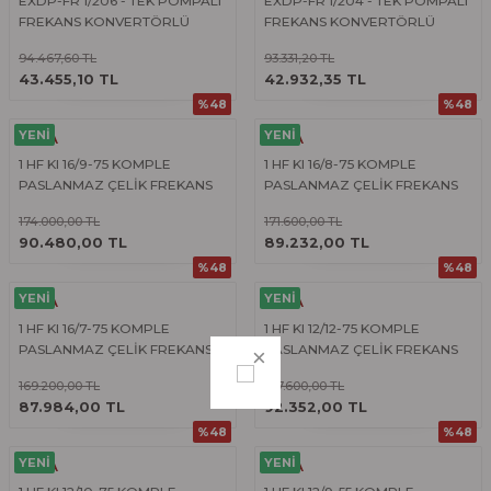
EXDP-FR 1/206 - TEK POMPALI
EXDP-FR 1/204 - TEK POMPALI
FREKANS KONVERTÖRLÜ
FREKANS KONVERTÖRLÜ
HİDROFOR
HİDROFOR
94.467,60 TL
93.331,20 TL
ÜRÜNÜ İNCELE
ÜRÜNÜ İNCELE
43.455,10 TL
42.932,35 TL
%48
%48
YENİ
YENİ
ETNA
ETNA
1 HF KI 16/9-75 KOMPLE
1 HF KI 16/8-75 KOMPLE
PASLANMAZ ÇELİK FREKANS
PASLANMAZ ÇELİK FREKANS
KONVERTÖRLÜ HİDROFOR
KONVERTÖRLÜ HİDROFOR
174.000,00 TL
171.600,00 TL
ÜRÜNÜ İNCELE
ÜRÜNÜ İNCELE
90.480,00 TL
89.232,00 TL
%48
%48
YENİ
YENİ
ETNA
ETNA
1 HF KI 16/7-75 KOMPLE
1 HF KI 12/12-75 KOMPLE
PASLANMAZ ÇELİK FREKANS
PASLANMAZ ÇELİK FREKANS
KONVERTÖRLÜ HİDROFOR
KONVERTÖRLÜ HİDROFOR
169.200,00 TL
177.600,00 TL
ÜRÜNÜ İNCELE
ÜRÜNÜ İNCELE
87.984,00 TL
92.352,00 TL
%48
%48
YENİ
YENİ
ETNA
ETNA