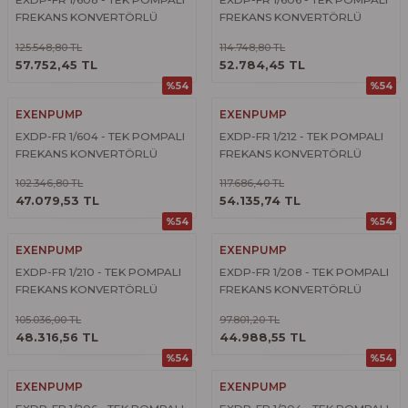
FREKANS KONVERTÖRLÜ
FREKANS KONVERTÖRLÜ
HİDROFOR
HİDROFOR
125.548,80 TL
114.748,80 TL
ÜRÜNÜ İNCELE
ÜRÜNÜ İNCELE
57.752,45 TL
52.784,45 TL
%54
%54
EXENPUMP
EXENPUMP
EXDP-FR 1/604 - TEK POMPALI
EXDP-FR 1/212 - TEK POMPALI
FREKANS KONVERTÖRLÜ
FREKANS KONVERTÖRLÜ
HİDROFOR
HİDROFOR
102.346,80 TL
117.686,40 TL
ÜRÜNÜ İNCELE
ÜRÜNÜ İNCELE
47.079,53 TL
54.135,74 TL
%54
%54
EXENPUMP
EXENPUMP
EXDP-FR 1/210 - TEK POMPALI
EXDP-FR 1/208 - TEK POMPALI
FREKANS KONVERTÖRLÜ
FREKANS KONVERTÖRLÜ
HİDROFOR
HİDROFOR
105.036,00 TL
97.801,20 TL
ÜRÜNÜ İNCELE
ÜRÜNÜ İNCELE
48.316,56 TL
44.988,55 TL
%54
%54
EXENPUMP
EXENPUMP