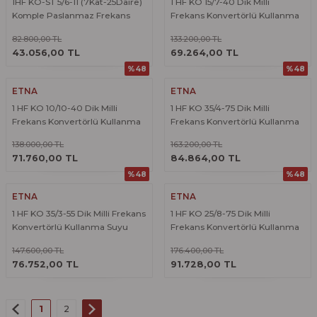
1HF KO-ST 5/6-11 (7Kat-25Daire)
1 HF KO 15/7-40 Dik Milli
Komple Paslanmaz Frekans
Frekans Konvertörlü Kullanma
Konvertörlü Hidrofor
Suyu Hidroforu
82.800,00 TL
133.200,00 TL
ÜRÜNÜ İNCELE
ÜRÜNÜ İNCELE
43.056,00 TL
69.264,00 TL
%48
%48
ETNA
ETNA
1 HF KO 10/10-40 Dik Milli
1 HF KO 35/4-75 Dik Milli
Frekans Konvertörlü Kullanma
Frekans Konvertörlü Kullanma
Suyu Hidroforu
Suyu Hidroforu
138.000,00 TL
163.200,00 TL
ÜRÜNÜ İNCELE
ÜRÜNÜ İNCELE
71.760,00 TL
84.864,00 TL
%48
%48
ETNA
ETNA
1 HF KO 35/3-55 Dik Milli Frekans
1 HF KO 25/8-75 Dik Milli
Konvertörlü Kullanma Suyu
Frekans Konvertörlü Kullanma
Hidroforu
Suyu Hidroforu
147.600,00 TL
176.400,00 TL
ÜRÜNÜ İNCELE
ÜRÜNÜ İNCELE
76.752,00 TL
91.728,00 TL
1
2