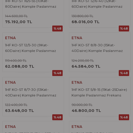
1HF KO-ST 16/5-55 (10Kat-
1HF KO-ST 12/6-40 (12Kat-
80Daire) Komple Paslanmaz
60Daire) Komple Paslanmaz
Frekans Konvertörlü Hidrofor
Frekans Konvertörlü Hidrofor
144.600,00 TL
130.800,00 TL
ÜRÜNÜ İNCELE
ÜRÜNÜ İNCELE
75.192,00 TL
68.016,00 TL
%48
%48
ETNA
ETNA
1HF KO-ST 12/5-30 (9Kat-
1HF KO-ST 8/8-30 (15Kat-
60Daire) Komple Paslanmaz
40Daire) Komple Paslanmaz
Frekans Konvertörlü Hidrofor
Frekans Konvertörlü Hidrofor
119.400,00 TL
124.200,00 TL
ÜRÜNÜ İNCELE
ÜRÜNÜ İNCELE
62.088,00 TL
64.584,00 TL
%48
%48
ETNA
ETNA
1HF KO-ST 8/7-30 (13Kat-
1HF KO-ST 5/8-15 (11Kat-25Daire)
40Daire) Komple Paslanmaz
Komple Paslanmaz Frekans
Frekans Konvertörlü Hidrofor
Konvertörlü Hidrofor
122.400,00 TL
90.000,00 TL
ÜRÜNÜ İNCELE
ÜRÜNÜ İNCELE
63.648,00 TL
46.800,00 TL
%48
%48
ETNA
ETNA