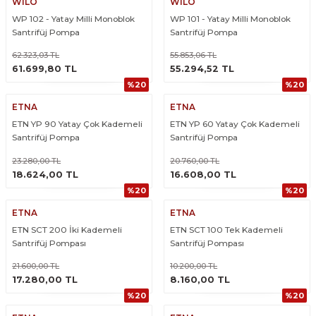
WILO
WILO
WP 102 - Yatay Milli Monoblok
WP 101 - Yatay Milli Monoblok
Santrifüj Pompa
Santrifüj Pompa
62.323,03 TL
55.853,06 TL
ÜRÜNÜ İNCELE
ÜRÜNÜ İNCELE
61.699,80 TL
55.294,52 TL
%20
%20
ETNA
ETNA
ETN YP 90 Yatay Çok Kademeli
ETN YP 60 Yatay Çok Kademeli
Santrifüj Pompa
Santrifüj Pompa
23.280,00 TL
20.760,00 TL
ÜRÜNÜ İNCELE
ÜRÜNÜ İNCELE
18.624,00 TL
16.608,00 TL
%20
%20
ETNA
ETNA
ETN SCT 200 İki Kademeli
ETN SCT 100 Tek Kademeli
Santrifüj Pompası
Santrifüj Pompası
21.600,00 TL
10.200,00 TL
ÜRÜNÜ İNCELE
ÜRÜNÜ İNCELE
17.280,00 TL
8.160,00 TL
%20
%20