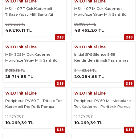
WILO Initial Line
WILO Initial Line
MSH 407 T Çok Kademeli
MSH 407 M Çok Kademeli
Trifaze Yatay Milli Santrifüj
Monofaze Yatay Milli Santrifüj
Pompa
Pompa
60.012,33 TL
59.088,04 TL
ÜRÜNÜ İNCELE
ÜRÜNÜ İNCELE
49.210,11 TL
48.452,20 TL
%18
%18
WILO Initial Line
WILO Initial Line
MSH 305 M Çok Kademeli
Initial SPS Silence 5-58
Monofaze Yatay Milli Santrifüj
Kendinden Emişli Paslanmaz
Pompa
Çelik Sessiz Pompa
31.359,58 TL
24.493,48 TL
ÜRÜNÜ İNCELE
ÜRÜNÜ İNCELE
25.714,85 TL
20.084,65 TL
%18
%18
WILO Initial Line
WILO Initial Line
Peripheral PV 50 T - Trifaze Tek
Peripheral PV 50 M - Monofaze
Kademeli Periferik Pompa
Tek Kademeli Periferik Pompa
12.279,75 TL
12.279,75 TL
ÜRÜNÜ İNCELE
ÜRÜNÜ İNCELE
10.069,39 TL
10.069,39 TL
%18
%18