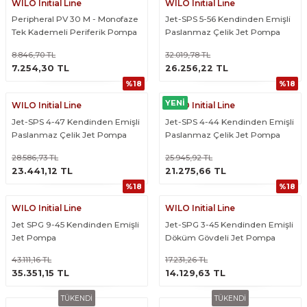
WILO Initial Line
WILO Initial Line
Peripheral PV 30 M - Monofaze
Jet-SPS 5-56 Kendinden Emişli
Tek Kademeli Periferik Pompa
Paslanmaz Çelik Jet Pompa
8.846,70 TL
32.019,78 TL
ÜRÜNÜ İNCELE
ÜRÜNÜ İNCELE
7.254,30 TL
26.256,22 TL
%18
%18
YENİ
WILO Initial Line
WILO Initial Line
Jet-SPS 4-47 Kendinden Emişli
Jet-SPS 4-44 Kendinden Emişli
Paslanmaz Çelik Jet Pompa
Paslanmaz Çelik Jet Pompa
28.586,73 TL
25.945,92 TL
ÜRÜNÜ İNCELE
ÜRÜNÜ İNCELE
23.441,12 TL
21.275,66 TL
%18
%18
WILO Initial Line
WILO Initial Line
Jet SPG 9-45 Kendinden Emişli
Jet-SPG 3-45 Kendinden Emişli
Jet Pompa
Döküm Gövdeli Jet Pompa
43.111,16 TL
17.231,26 TL
ÜRÜNÜ İNCELE
ÜRÜNÜ İNCELE
35.351,15 TL
14.129,63 TL
TÜKENDİ
TÜKENDİ