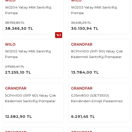
WILO
WILO
WJ204 Yatay Milli Santrifüj
WJ203 Yatay Milli Santrifüj
Pompa
Pompa
38.753,83 TL
30.435,29 TL
ÜRÜNÜ İNCELE
ÜRÜNÜ İNCELE
38.366,30 TL
30.130,94 TL
%1
WILO
GRANDFAR
WJ202 Yatay Milli Santrifüj
8CPm100 (SYP 90) Yatay Çok
Pompa
Kademeli Santrifüj Pompalar
27.530,41 TL
ÜRÜNÜ İNCELE
ÜRÜNÜ İNCELE
27.255,10 TL
13.784,00 TL
GRANDFAR
GRANDFAR
5CPm100 (SYP 60) Yatay Çok
GJSm800 (SJETS100)
Kademeli Santrifüj Pompalar
Kendinden Emişli Paslanmaz
Gövdeli Jet Pompa
ÜRÜNÜ İNCELE
ÜRÜNÜ İNCELE
12.582,90 TL
6.291,45 TL