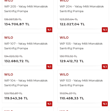
WILO
WILO
WP 205 - Yatay Milli Monoblok
WP 204 - Yatay Milli Monoblok
Santrifüj Pompa
Santrifüj Pompa
136.067,55 TL
123.259,64 TL
ÜRÜNÜ İNCELE
ÜRÜNÜ İNCELE
134.706,87 TL
122.027,04 TL
%1
%1
WILO
WILO
WP 107 - Yatay Milli Monoblok
WP 105 - Yatay Milli Monoblok
Santrifüj Pompa
Santrifüj Pompa
134.020,92 TL
130.719,92 TL
ÜRÜNÜ İNCELE
ÜRÜNÜ İNCELE
132.680,72 TL
129.412,72 TL
%1
%1
WILO
WILO
WP 104 - Yatay Milli Monoblok
WP 103 - Yatay Milli Monoblok
Santrifüj Pompa
Santrifüj Pompa
120.750,87 TL
111.574,07 TL
ÜRÜNÜ İNCELE
ÜRÜNÜ İNCELE
119.543,36 TL
110.458,33 TL
%1
%1