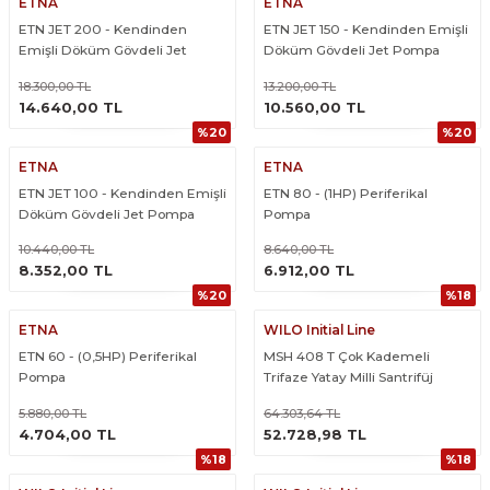
ETNA
ETNA
ETN JET 200 - Kendinden
ETN JET 150 - Kendinden Emişli
Emişli Döküm Gövdeli Jet
Döküm Gövdeli Jet Pompa
Pompa
18.300,00 TL
13.200,00 TL
ÜRÜNÜ İNCELE
ÜRÜNÜ İNCELE
14.640,00 TL
10.560,00 TL
%20
%20
ETNA
ETNA
ETN JET 100 - Kendinden Emişli
ETN 80 - (1HP) Periferikal
Döküm Gövdeli Jet Pompa
Pompa
10.440,00 TL
8.640,00 TL
ÜRÜNÜ İNCELE
ÜRÜNÜ İNCELE
8.352,00 TL
6.912,00 TL
%20
%18
ETNA
WILO Initial Line
ETN 60 - (0,5HP) Periferikal
MSH 408 T Çok Kademeli
Pompa
Trifaze Yatay Milli Santrifüj
Pompa
5.880,00 TL
64.303,64 TL
ÜRÜNÜ İNCELE
ÜRÜNÜ İNCELE
4.704,00 TL
52.728,98 TL
%18
%18