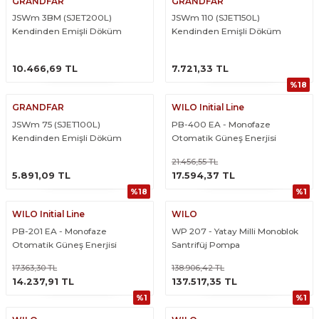
GRANDFAR
GRANDFAR
JSWm 3BM (SJET200L)
JSWm 110 (SJET150L)
Kendinden Emişli Döküm
Kendinden Emişli Döküm
Gövdeli Jet Pompa
Gövdeli Jet Pompa
ÜRÜNÜ İNCELE
ÜRÜNÜ İNCELE
10.466,69 TL
7.721,33 TL
%18
GRANDFAR
WILO Initial Line
JSWm 75 (SJET100L)
PB-400 EA - Monofaze
Kendinden Emişli Döküm
Otomatik Güneş Enerjisi
Gövdeli Jet Pompa
Pompası (Pompamat)
21.456,55 TL
ÜRÜNÜ İNCELE
ÜRÜNÜ İNCELE
5.891,09 TL
17.594,37 TL
%18
%1
WILO Initial Line
WILO
PB-201 EA - Monofaze
WP 207 - Yatay Milli Monoblok
Otomatik Güneş Enerjisi
Santrifüj Pompa
Pompası (Pompamat)
17.363,30 TL
138.906,42 TL
ÜRÜNÜ İNCELE
ÜRÜNÜ İNCELE
14.237,91 TL
137.517,35 TL
%1
%1