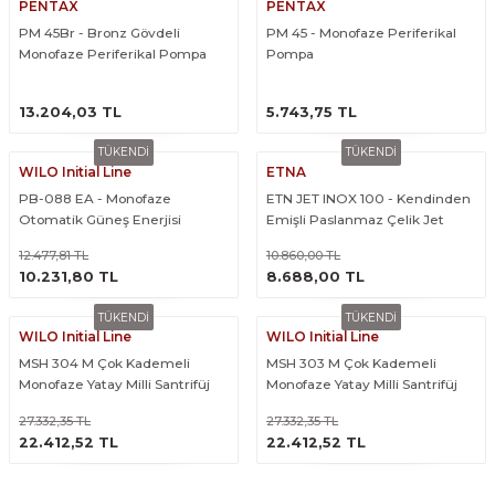
PENTAX
PENTAX
PM 45Br - Bronz Gövdeli
PM 45 - Monofaze Periferikal
Monofaze Periferikal Pompa
Pompa
ÜRÜNÜ İNCELE
ÜRÜNÜ İNCELE
13.204,03 TL
5.743,75 TL
TÜKENDİ
TÜKENDİ
WILO Initial Line
ETNA
PB-088 EA - Monofaze
ETN JET INOX 100 - Kendinden
Otomatik Güneş Enerjisi
Emişli Paslanmaz Çelik Jet
Pompası (Pompamat)
Pompa
12.477,81 TL
10.860,00 TL
ÜRÜNÜ İNCELE
ÜRÜNÜ İNCELE
10.231,80 TL
8.688,00 TL
TÜKENDİ
TÜKENDİ
WILO Initial Line
WILO Initial Line
MSH 304 M Çok Kademeli
MSH 303 M Çok Kademeli
Monofaze Yatay Milli Santrifüj
Monofaze Yatay Milli Santrifüj
Pompa
Pompa
27.332,35 TL
27.332,35 TL
ÜRÜNÜ İNCELE
ÜRÜNÜ İNCELE
22.412,52 TL
22.412,52 TL