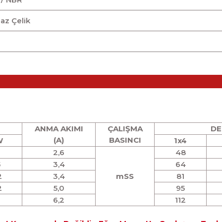
az Çelik
ANMA AKIMI
ÇALIŞMA
DE
(A)
BASINCI
W
1x4
2,6
48
5
3,4
64
2
3,4
mSS
81
2
5,0
95
6,2
112