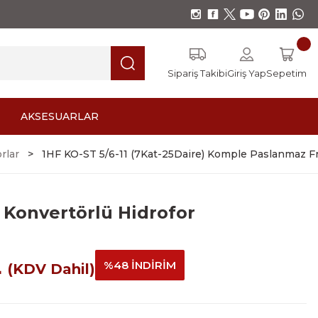
Sipariş Takibi
Giriş Yap
Sepetim
AKSESUARLAR
rlar
1HF KO-ST 5/6-11 (7Kat-25Daire) Komple Paslanmaz F
 Konvertörlü Hidrofor
L
%48 İNDİRİM
(KDV Dahil)