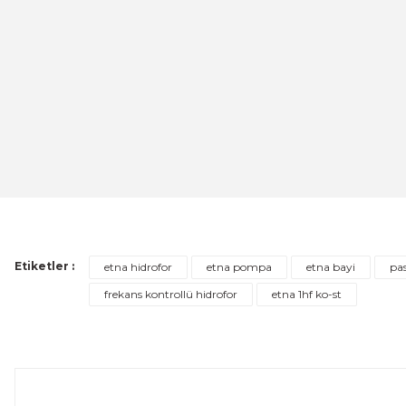
Ürün resmi kalitesiz, bozuk veya görüntülenemiyor.
Ürün açıklamasında eksik bilgiler bulunuyor.
Ürün bilgilerinde hatalar bulunuyor.
ETNA
Ürün fiyatı diğer sitelerden daha pahalı.
ETNA 100 - PN10 - 100lt. 10bar Kapalı Genleşme ve Hidro
Bu ürüne benzer farklı alternatifler olmalı.
8.296,30 TL
%20 
ÜRÜNÜ İNCELE
6.637,04 TL
Etiketler :
etna hidrofor
etna pompa
etna bayi
pas
frekans kontrollü hidrofor
etna 1hf ko-st