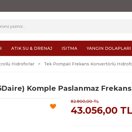
R
ATIK SU & DRENAJ
ISITMA
YANGIN DOLAPLARI
rollü Hidroforlar
Tek Pompalı Frekans Konvertörlü Hidrofo
25Daire) Komple Paslanmaz Frekans
82.800,00 TL
43.056,00 T