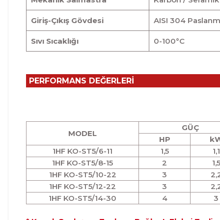
Giriş-Çıkış Gövdesi
AISI 304 Paslanm
Sıvı Sıcaklığı
0-100
°
C
PERFORMANS DEĞERLERİ
GÜÇ
MODEL
HP
k
1HF KO-ST5/6-11
1,5
1,1
1HF KO-ST5/8-15
2
1,
1HF KO-ST5/10-22
3
2,
1HF KO-ST5/12-22
3
2,
1HF KO-ST5/14-30
4
3