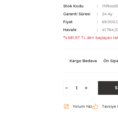
Stok Kodu
1hfkost5
Garanti Süresi
24 Ay
Fiyat
69.000,
Havale
41.764,3
*4.681,97 TL den başlayan tak
Kargo Bedava
Ön Sipa
S
Yorum Yaz
Tavsiye 