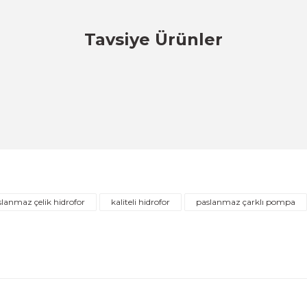
Tavsiye Ürünler
Deneyimini Paylaş
Yorum Yaz
Soru Sor
DİĞER
for Tankı
1''-1'' Paslanmaz Çelik Örgülü Bağlantı Flek
İNDİRİM
ÜRÜNÜ İNCELE
801,02 TL
lanmaz çelik hidrofor
kaliteli hidrofor
paslanmaz çarklı pompa
Gönder