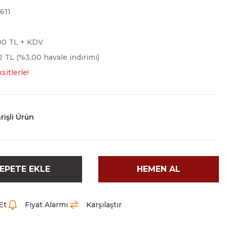
611
00 TL + KDV
2 TL (%3,00 havale indirimi)
sitlerle!
rişli Ürün
EPETE EKLE
HEMEN AL
Et
Fiyat Alarmı
Karşılaştır