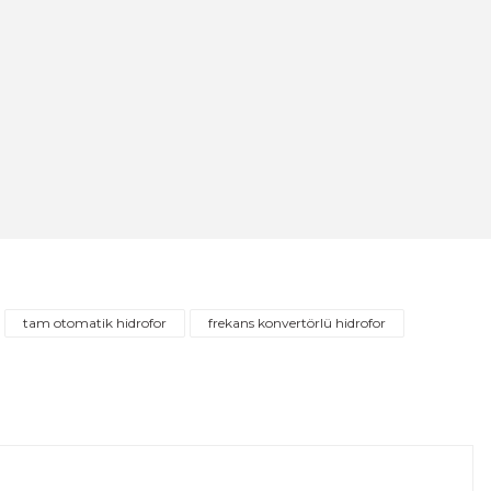
si 100cm
tam otomatik hidrofor
frekans konvertörlü hidrofor