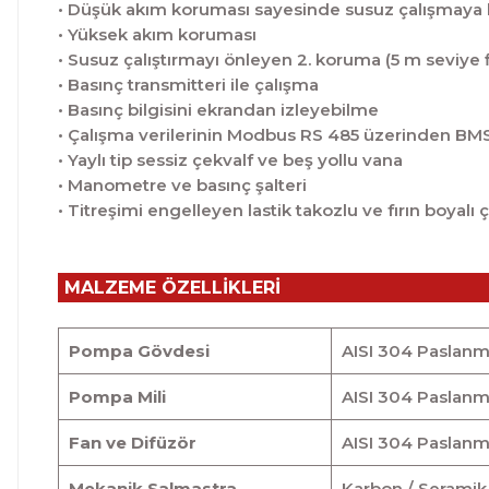
• Düşük akım koruması sayesinde susuz çalışmaya 
• Yüksek akım koruması
• Susuz çalıştırmayı önleyen 2. koruma (5 m seviye f
• Basınç transmitteri ile çalışma
• Basınç bilgisini ekrandan izleyebilme
• Çalışma verilerinin Modbus RS 485 üzerinden BMS
• Yaylı tip sessiz çekvalf ve beş yollu vana
• Manometre ve basınç şalteri
• Titreşimi engelleyen lastik takozlu ve fırın boyalı 
MALZEME ÖZELLİKLERİ
Pompa Gövdesi
AISI 304 Paslanm
Pompa Mili
AISI 304 Paslanm
Fan ve Difüzör
AISI 304 Paslanm
Mekanik Salmastra
Karbon / Seramik