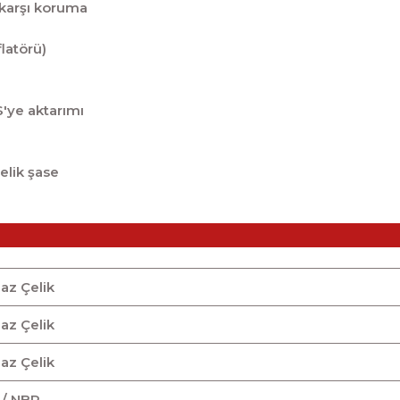
karşı koruma
latörü)
'ye aktarımı
çelik şase
az Çelik
az Çelik
az Çelik
 / NBR