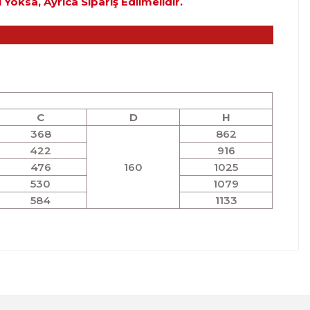
oksa, Ayrıca Sipariş Edilmelidir.
C
D
H
368
862
422
916
476
160
1025
530
1079
584
1133
lanarak tarafımıza iletebilirsiniz.