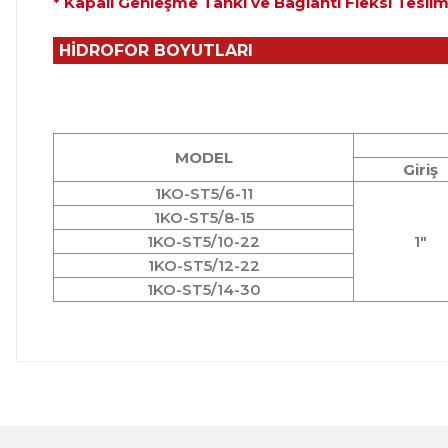
* Kapalı Genleşme Tankı ve Bağlantı Fleksi Tesli
HİDROFOR BOYUTLARI
MODEL
Giriş
1KO-ST5/6-11
1KO-ST5/8-15
1KO-ST5/10-22
1"
1KO-ST5/12-22
1KO-ST5/14-30
Bu ürünün fiyat bilgisi, resim, ürün açıklamalarında ve 
Görüş ve önerileriniz için teşekkür ederiz.