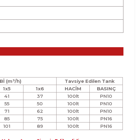
Bİ (m³/h)
Tavsiye Edilen Tank
1x5
1x6
HACİM
BASINÇ
41
37
100lt
PN10
55
50
100lt
PN10
71
62
100lt
PN10
85
75
100lt
PN16
101
89
100lt
PN16