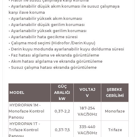
• Flatör ile susuz çalışmaya karşı koruma
• Ayarlanabilir düşük akım koruması ile susuz çalışmaya
karşı ilave koruma
• Ayarlanabilir yüksek akım koruması
• Ayarlanabilir düşük gerilim koruması
• Ayarlanabilir yüksek gerilim koruması
• Ayarlanabilir hata gecikme süresi
• Çalışma mod seçimi (Hidrofor /Derin Kuyu)
• Derin kuyu modunda ayarlanabilir kuyu doldurma süresi
• Faz hatası algılama ve ekranda görüntüleme
• Akım hatası algılama ve ekranda görüntüleme
• Susuz çalışma hatası ekranda görüntüleme
GÜÇ
VOLTAJ
ŞEBEKE
MODEL
ARALIĞI
V
GERİLİMİ
kW
HYDROPAN 1M -
187-254
Monofaze Kontrol
0,37-2,2
Monofaze
VAC/50Hz
Panosu
HYDROPAN 1T -
335-440
Trifaze Kontrol
0,37-7,5
Trifaze
VAC/50Hz
Panosu