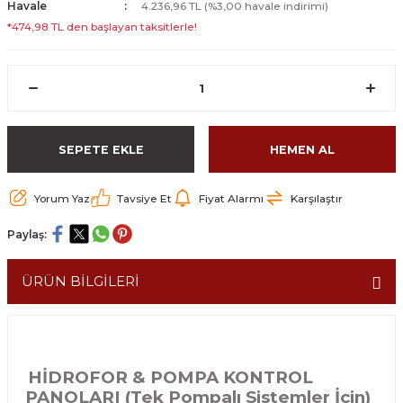
Havale
4.236,96 TL (%3,00 havale indirimi)
*474,98 TL den başlayan taksitlerle!
SEPETE EKLE
HEMEN AL
Yorum Yaz
Tavsiye Et
Fiyat Alarmı
Karşılaştır
Paylaş:
ÜRÜN BİLGİLERİ
HİDROFOR & POMPA KONTROL
PANOLARI (Tek Pompalı Sistemler İçin)