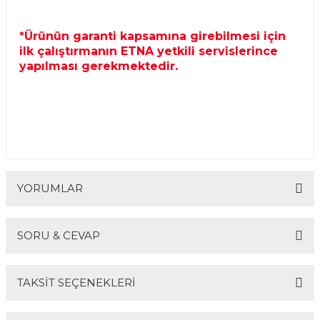
*Ürünün garanti kapsamına girebilmesi için
ilk çalıştırmanın ETNA yetkili servislerince
yapılması gerekmektedir.
YORUMLAR
SORU & CEVAP
Bu ürüne ilk yorumu siz yapın!
TAKSİT SEÇENEKLERİ
Yorum Yaz
Ürün hakkında henüz soru sorulmamış.