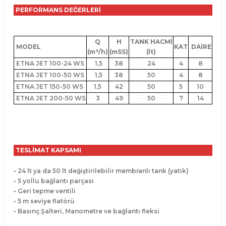
PERFORMANS DEĞERLERİ
Q
H
TANK HACMİ
MODEL
KAT
DAİRE
(m³/h)
(mSS)
(lt)
ETNA JET 100-24 WS
1,5
38
24
4
8
ETNA JET 100-50 WS
1,5
38
50
4
8
ETNA JET 150-50 WS
1,5
42
50
5
10
ETNA JET 200-50 WS
3
49
50
7
14
TESLİMAT KAPSAMI
• 24 lt ya da 50 lt değiştirilebilir membranlı tank (yatık)
• 5 yollu bağlantı parçası
• Geri tepme ventili
• 5 m seviye flatörü
• Basınç Şalteri, Manometre ve bağlantı fleksi