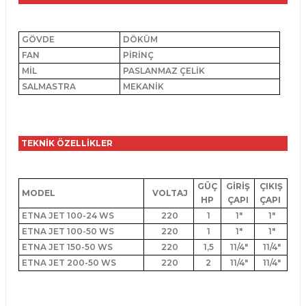
GÖVDE
DÖKÜM
FAN
PİRİNÇ
MİL
PASLANMAZ ÇELİK
SALMASTRA
MEKANİK
TEKNİK ÖZELLİKLER
GÜÇ
GİRİŞ
ÇIKIŞ
MODEL
VOLTAJ
HP
ÇAPI
ÇAPI
ETNA JET 100-24 WS
220
1
1"
1"
ETNA JET 100-50 WS
220
1
1"
1"
ETNA JET 150-50 WS
220
1,5
11/4"
11/4"
ETNA JET 200-50 WS
220
2
11/4"
11/4"