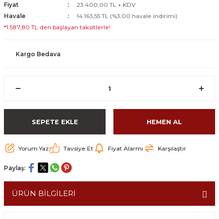
Fiyat
23.400,00 TL + KDV
Havale
14.163,55 TL (%3,00 havale indirimi)
*1.587,80 TL den başlayan taksitlerle!
Kargo Bedava
SEPETE EKLE
HEMEN AL
Yorum Yaz
Tavsiye Et
Fiyat Alarmı
Karşılaştır
Paylaş:
ÜRÜN BİLGİLERİ