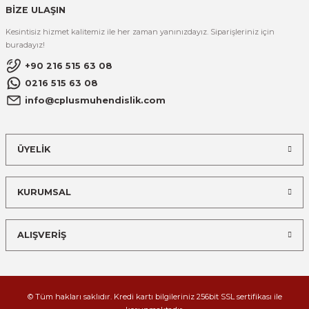
BİZE ULAŞIN
Kesintisiz hizmet kalitemiz ile her zaman yanınızdayız. Siparişleriniz için
buradayız!
+90 216 515 63 08
0216 515 63 08
info@cplusmuhendislik.com
ÜYELİK
KURUMSAL
ALIŞVERİŞ
© Tüm hakları saklıdır. Kredi kartı bilgileriniz 256bit SSL sertifikası ile