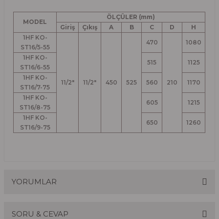
ÖLÇÜLER (mm)
MODEL
Giriş
Çıkış
A
B
C
D
H
1HF KO-
470
1080
ST16/5-55
1HF KO-
515
1125
ST16/6-55
1HF KO-
11/2"
11/2"
450
525
560
210
1170
ST16/7-75
1HF KO-
605
1215
ST16/8-75
1HF KO-
650
1260
ST16/9-75
YORUMLAR
SORU & CEVAP