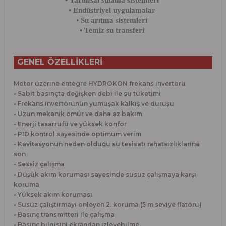
• Tarımsal sulama sistemleri
• Endüstriyel uygulamalar
• Su arıtma sistemleri
• Temiz su transferi
GENEL ÖZELLİKLERİ
Motor üzerine entegre HYDROKON frekans invertörü
• Sabit basınçta değişken debi ile su tüketimi
• Frekans invertörünün yumuşak kalkış ve duruşu
• Uzun mekanik ömür ve daha az bakım
• Enerji tasarrufu ve yüksek konfor
• PID kontrol sayesinde optimum verim
• Kavitasyonun neden olduğu su tesisatı rahatsızlıklarına
son
• Sessiz çalışma
• Düşük akım koruması sayesinde susuz çalışmaya karşı
koruma
• Yüksek akım koruması
• Susuz çalıştırmayı önleyen 2. koruma (5 m seviye flatörü)
• Basınç transmitteri ile çalışma
• Basınç bilgisini ekrandan izleyebilme