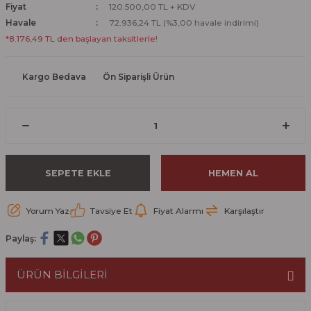
Fiyat
120.500,00 TL + KDV
Havale
72.936,24 TL (%3,00 havale indirimi)
*8.176,49 TL den başlayan taksitlerle!
Kargo Bedava
Ön Siparişli Ürün
SEPETE EKLE
HEMEN AL
Yorum Yaz
Tavsiye Et
Fiyat Alarmı
Karşılaştır
Paylaş:
ÜRÜN BİLGİLERİ