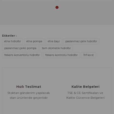
Gönder
Etiketler :
etna hidrofor
etna pompa
etna bayi
paslanmaz çelik hidrofor
paslanmaz çarklı pompa
tam otomatik hidrofor
frekans konvertörlü hidrofor
frekans kontrollü hidrofor
1hf ko-st
Hızlı Teslimat
Kalite Belgeleri
Stoktan gönderim yapılacak
TSE & CE Sertifikaları ve
olan ürünlerde geçerlidir
Kalite Güvence Belgeleri