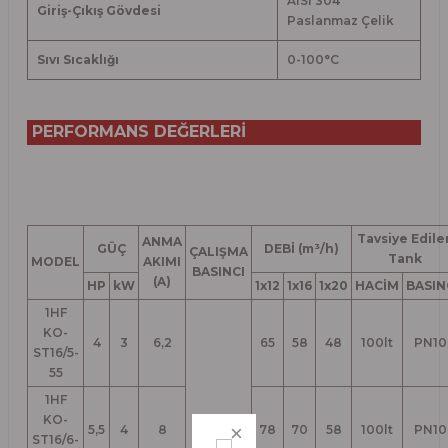
AISI 304
Giriş-Çıkış Gövdesi
Paslanmaz Çelik
Sıvı Sıcaklığı
0-100
°
C
PERFORMANS DEĞERLERİ
Tavsiye Edile
ANMA
GÜÇ
DEBİ (m³/h)
ÇALIŞMA
Tank
MODEL
AKIMI
BASINCI
(A)
HP
kW
1x12
1x16
1x20
HACİM
BASIN
1HF
KO-
4
3
6,2
65
58
48
100lt
PN10
ST16/5-
55
1HF
KO-
5,5
4
8
78
70
58
100lt
PN10
ST16/6-