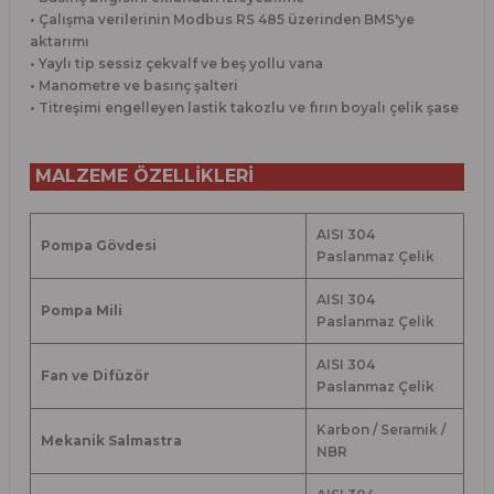
• Çalışma verilerinin Modbus RS 485 üzerinden BMS'ye
aktarımı
• Yaylı tip sessiz çekvalf ve beş yollu vana
• Manometre ve basınç şalteri
• Titreşimi engelleyen lastik takozlu ve fırın boyalı çelik şase
MALZEME ÖZELLİKLERİ
AISI 304
Pompa Gövdesi
Paslanmaz Çelik
AISI 304
Pompa Mili
Paslanmaz Çelik
AISI 304
Fan ve Difüzör
Paslanmaz Çelik
Karbon / Seramik /
Mekanik Salmastra
NBR