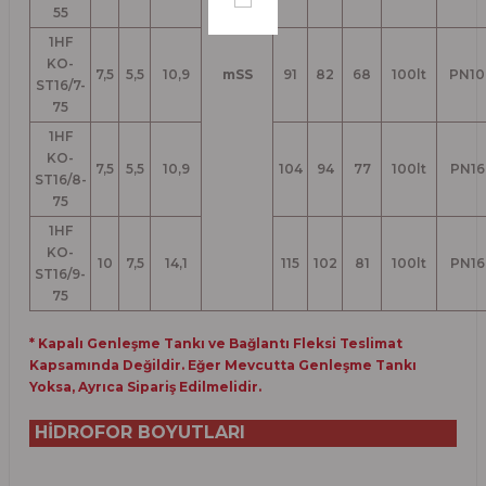
55
1HF
KO-
7,5
5,5
10,9
mSS
91
82
68
100lt
PN10
ST16/7-
75
1HF
KO-
7,5
5,5
10,9
104
94
77
100lt
PN16
ST16/8-
75
1HF
KO-
10
7,5
14,1
115
102
81
100lt
PN16
ST16/9-
75
* Kapalı Genleşme Tankı ve Bağlantı Fleksi Teslimat
Kapsamında Değildir. Eğer Mevcutta Genleşme Tankı
Yoksa, Ayrıca Sipariş Edilmelidir.
HİDROFOR BOYUTLARI