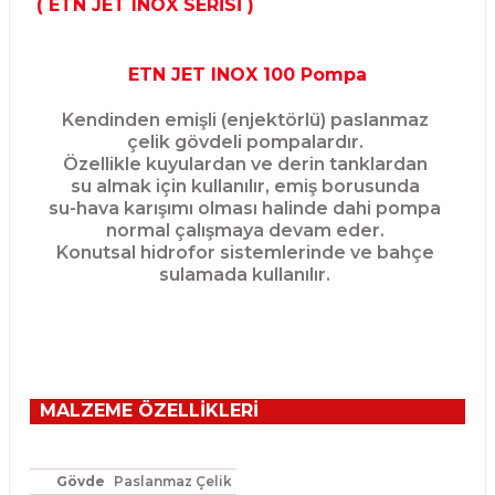
( ETN JET INOX SERİSİ )
ETN JET INOX 100 Pompa
Kendinden emişli (enjektörlü) paslanmaz
çelik
gövdeli pompalardır.
Özellikle kuyulardan ve derin tanklardan
su
almak için kullanılır, emiş borusunda
su-hava
karışımı olması halinde dahi pompa
normal
çalışmaya devam eder.
Konutsal hidrofor
sistemlerinde ve bahçe
sulamada kullanılır.
MALZEME ÖZELLİKLERİ
Gövde
Paslanmaz Çelik