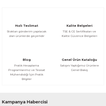
Ürün açıklamasında eksik bilgiler bulunuyor.
Deneyimini Paylaş
Ürün bilgilerinde hatalar bulunuyor.
Ürün fiyatı diğer sitelerden daha pahalı.
Hızlı Teslimat
Kalite Belgeleri
Bu ürüne benzer farklı alternatifler olmalı.
Stoktan gönderim yapılacak
TSE & CE Sertifikaları ve
olan ürünlerde geçerlidir
Kalite Güvence Belgeleri
Gönder
Blog
Genel Ürün Kataloğu
Pratik Hesaplama
Satışını Yaptığımız Ürünlere
Programlarımız ve Tesisat
Genel Bakış
Mühendisliği İçin Pratik
Bilgiler
Kampanya Habercisi