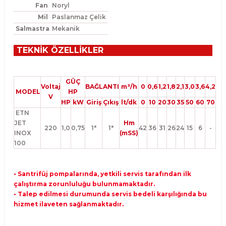
Fan
Noryl
Mil
Paslanmaz Çelik
Salmastra
Mekanik
TEKNİK ÖZELLİKLER
GÜÇ
Voltaj
BAĞLANTI
m³/h
0
0,6
1,2
1,8
2,1
3,0
3,6
4,2
MODEL
HP
V
HP
kW
Giriş
Çıkış
lt/dk
0
10
20
30
35
50
60
70
ETN
JET
Hm
220
1,0
0,75
1"
1"
42
36
31
26
24
15
6
-
INOX
(mSS)
100
• Santrifüj pompalarında, yetkili servis tarafından ilk
çalıştırma zorunluluğu bulunmamaktadır.
• Talep edilmesi durumunda servis bedeli karşılığında bu
hizmet ilaveten sağlanmaktadır.