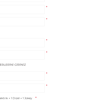
*
*
*
*
ERLERİNİ GİRİNİZ
*
*
*
lektrik + 1 Dizel + 1 Jokey