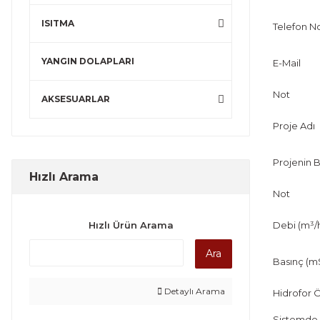
ISITMA
Telefon N
YANGIN DOLAPLARI
E-Mail
Not
AKSESUARLAR
Proje Adı
Projenin B
Hızlı Arama
Not
Hızlı Ürün Arama
Debi (m³/
Ara
Basınç (m
Detaylı Arama
Hidrofor Ö
Sistemde 