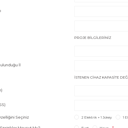
o
PROJE BİLGİLERİNİZ
ulunduğu İl
İSTENEN CİHAZ KAPASİTE DEĞ
h)
SS)
zelliğini Seçiniz
2 Elektrik + 1 Jokey
1 E
Sprinkler Mevcut Mu?
Evet
Hayır