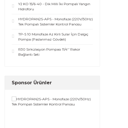
Y2 KO 15/6-40 - Dik Milli İki Pompalı Yangın
Hidroforu
HYDROPAN2S-APS - Monofaze (220V/50Hz)
Tek Pompalı Sistemler Kontrol Panosu
TP-S 10 Monofaze Az Kirli Sular İçin Dalgıç
Pompa (Paslanmaz Gövdeli)
R30 Sirkülasyon Pompası 11/4'' Rakor
Bağlantı Seti
Sponsor Ürünler