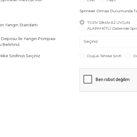
*
Sprinkler Olması Durumunda Tal
TS EN 12845+A2 UYGUN
en Yangın Standartı
ALARM KİTLİ (Sistemde Spri
 Deposu İle Yangın Pompası
Belirtiniz
ike Sınıfınızı Seçiniz
Düşük Tehlike Sınıfı
Or