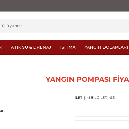
R
ATIK SU & DRENAJ
ISITMA
YANGIN DOLAPLARI
YANGIN POMPASI FİY
İLETİŞİM BİLGİLERİNİZ
anı