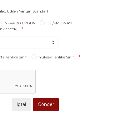
ep Edilen Yangın Standartı
NFPA 20 UYGUN
UL/FM ONAYLI
*
nkler Yok)
*
ta Tehlike Sınıfı
Yüksek Tehlike Sınıfı
İptal
Gönder