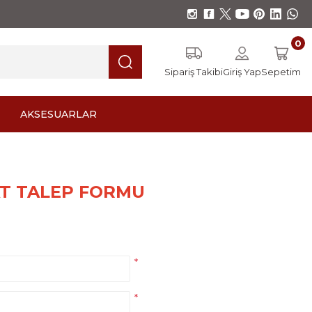
0
Sipariş Takibi
Giriş Yap
Sepetim
AKSESUARLAR
AT TALEP FORMU
*
*