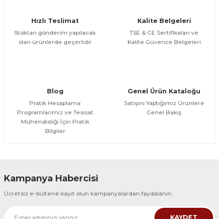
Ürün fiyatı diğer sitelerden daha pahalı.
Hızlı Teslimat
Kalite Belgeleri
Bu ürüne benzer farklı alternatifler olmalı.
Stoktan gönderim yapılacak
TSE & CE Sertifikaları ve
olan ürünlerde geçerlidir
Kalite Güvence Belgeleri
Gönder
Blog
Genel Ürün Kataloğu
Pratik Hesaplama
Satışını Yaptığımız Ürünlere
Programlarımız ve Tesisat
Genel Bakış
Mühendisliği İçin Pratik
Bilgiler
Kampanya Habercisi
Ücretsiz e-bültene kayıt olun kampanyalardan faydalanın.
KAYDET