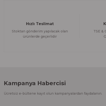
Bu ürüne benzer farklı alternatifler olmalı.
Hızlı Teslimat
K
Stoktan gönderim yapılacak olan
TSE & C
ürünlerde geçerlidir
G
Kampanya Habercisi
Ücretsiz e-bültene kayıt olun kampanyalardan faydalanın.