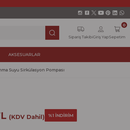
0
Sipariş Takibi
Giriş Yap
Sepetim
AKSESUARLAR
anma Suyu Sirkülasyon Pompası
TL
%1 İNDİRİM
(KDV Dahil)