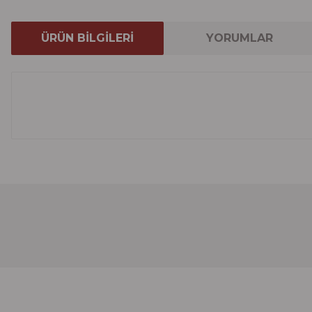
ÜRÜN BİLGİLERİ
YORUMLAR
Bu ürünün fiyat bilgisi, resim, ürün açıklamalarında ve 
Görüş ve önerileriniz için teşekkür ederiz.
Ürün resmi kalitesiz, bozuk veya görüntülenemiyor.
Ürün açıklamasında eksik bilgiler bulunuyor.
Ürün bilgilerinde hatalar bulunuyor.
Ürün fiyatı diğer sitelerden daha pahalı.