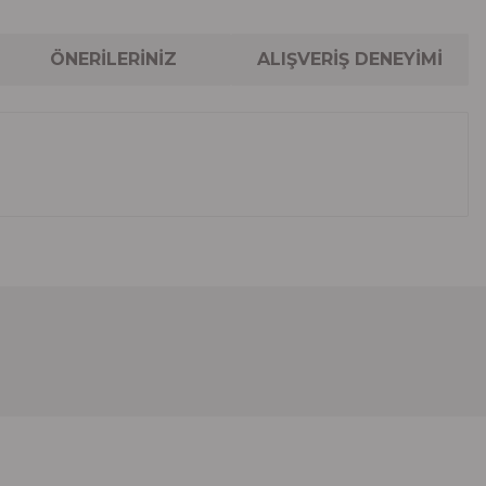
ÖNERİLERİNİZ
ALIŞVERİŞ DENEYİMİ
lanarak tarafımıza iletebilirsiniz.