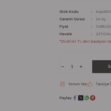
Stok Kodu
topz651
Garanti Süresi
24 Ay
Fiyat
3.585,0
Havale
227.034,
*25.451,61 TL den başlayan tak
S
Yorum Yaz
Tavsiye 
Paylaş: