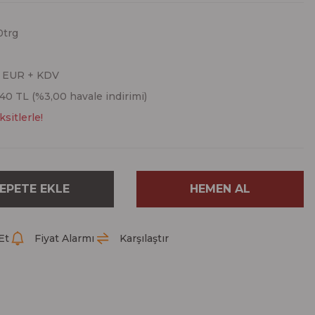
0trg
0 EUR + KDV
40 TL (%3,00 havale indirimi)
sitlerle!
EPETE EKLE
HEMEN AL
Et
Fiyat Alarmı
Karşılaştır