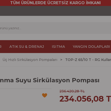
TÜM ÜRÜNLERDE ÜCRETSİZ KARGO İMKANI
R
ATIK SU & DRENAJ
ISITMA
YANGIN DOLAPLARI
Üç Hızlı Sirkülasyon Pompaları
TOP-Z 65/10 T - RG Kull
lanma Suyu Sirkülasyon Pompası
236.420,28 TL
234.056,08 