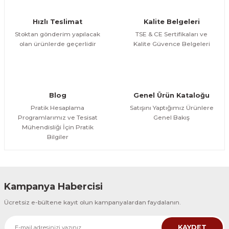
Ürün fiyatı diğer sitelerden daha pahalı.
Hızlı Teslimat
Kalite Belgeleri
Bu ürüne benzer farklı alternatifler olmalı.
Stoktan gönderim yapılacak
TSE & CE Sertifikaları ve
olan ürünlerde geçerlidir
Kalite Güvence Belgeleri
Gönder
Blog
Genel Ürün Kataloğu
Pratik Hesaplama
Satışını Yaptığımız Ürünlere
Programlarımız ve Tesisat
Genel Bakış
Mühendisliği İçin Pratik
Bilgiler
Kampanya Habercisi
Ücretsiz e-bültene kayıt olun kampanyalardan faydalanın.
KAYDET