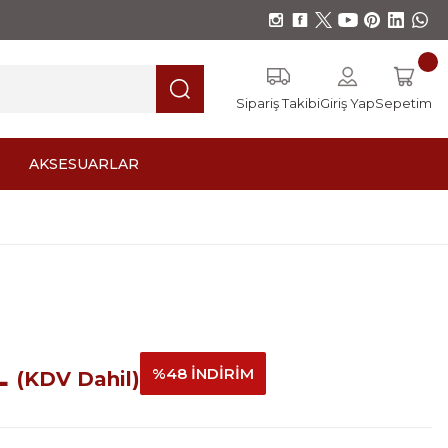
Sipariş Takibi
Giriş Yap
Sepetim
AKSESUARLAR
L
%48 İNDİRİM
(KDV Dahil)