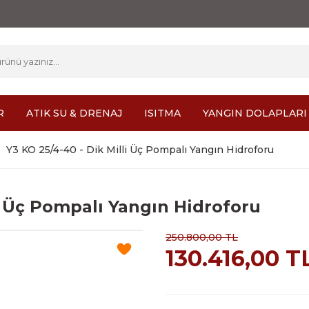
R
ATIK SU & DRENAJ
ISITMA
YANGIN DOLAPLARI
Y3 KO 25/4-40 - Dik Milli Üç Pompalı Yangın Hidroforu
i Üç Pompalı Yangın Hidroforu
250.800,00 TL
130.416,00 T