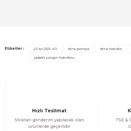
ETNA
Ürün fiyatı diğer sitelerden daha pahalı.
ETNA 200 - PN10 - 200lt. 10bar Kapalı Genleşme ve Hidr
Bu ürüne benzer farklı alternatifler olmalı.
14.590,05 TL
%20
ÜRÜNÜ İNCELE
11.672,04 TL
Etiketler :
y3 ko 25/4-40
etna pompa
etna hidrofor
yedekli yangın hidroforu
Hızlı Teslimat
K
Stoktan gönderim yapılacak olan
TSE & C
ürünlerde geçerlidir
G