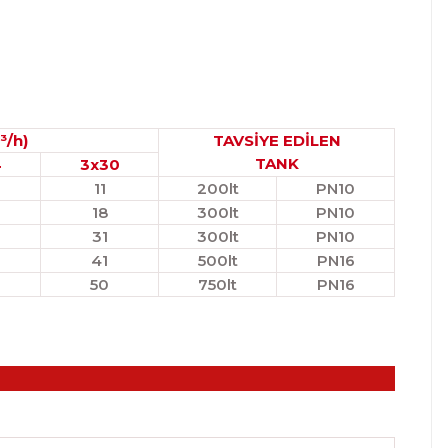
³/h)
TAVSİYE EDİLEN
TANK
4
3x
30
11
200lt
PN10
18
300lt
PN10
31
300lt
PN10
41
500lt
PN16
50
750lt
PN16