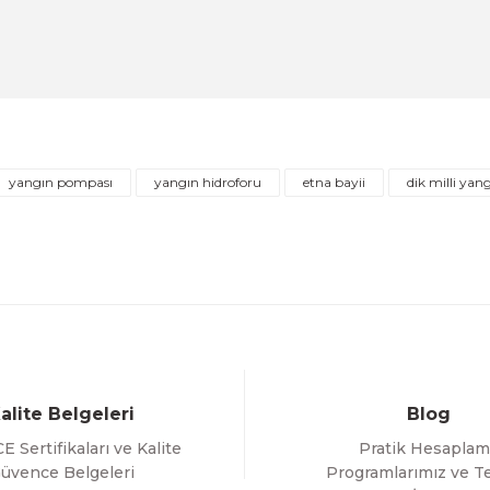
DİĞER
ofor Tankı
11/4''-11/4'' Paslanmaz Çelik Örgülü Bağlant
 İNDİRİM
ÜRÜNÜ İNCELE
1.602,04 TL
yangın pompası
yangın hidroforu
etna bayii
dik milli yan
Gönder
alite Belgeleri
Blog
E Sertifikaları ve Kalite
Pratik Hesaplam
üvence Belgeleri
Programlarımız ve Te