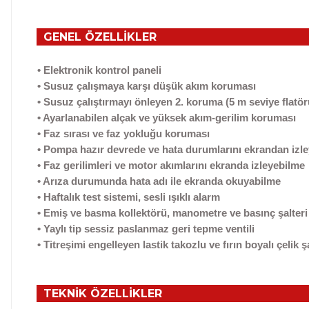
GENEL ÖZELLİKLER
• Elektronik kontrol paneli
• Susuz çalışmaya karşı düşük akım koruması
• Susuz çalıştırmayı önleyen 2. koruma (5 m seviye flatör
• Ayarlanabilen alçak ve yüksek akım-gerilim koruması
• Faz sırası ve faz yokluğu koruması
• Pompa hazır devrede ve hata durumlarını ekrandan izl
• Faz gerilimleri ve motor akımlarını ekranda izleyebilme
• Arıza durumunda hata adı ile ekranda okuyabilme
• Haftalık test sistemi, sesli ışıklı alarm
• Emiş ve basma kollektörü, manometre ve basınç şalteri
• Yaylı tip sessiz paslanmaz geri tepme ventili
• Titreşimi engelleyen lastik takozlu ve fırın boyalı çelik 
TEKNİK ÖZELLİKLER