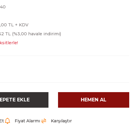
440
,00 TL + KDV
52 TL (%3,00 havale indirimi)
sitlerle!
EPETE EKLE
HEMEN AL
Et
Fiyat Alarmı
Karşılaştır