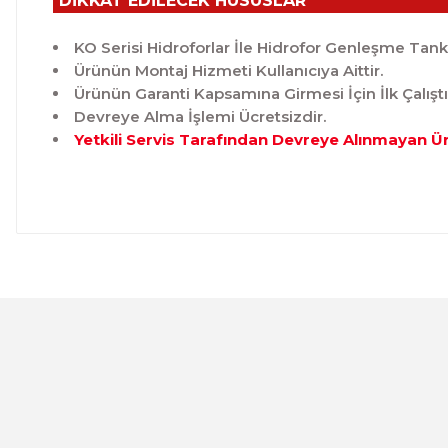
DİKKAT EDİLECEK HUSUSLAR
KO Serisi Hidroforlar İle Hidrofor Genleşme Tankı 
Ürünün Montaj Hizmeti Kullanıcıya Aittir.
Ürünün Garanti Kapsamına Girmesi İçin İlk Çalışt
Devreye Alma İşlemi Ücretsizdir.
Yetkili Servis Tarafından Devreye Alınmayan Ü
Bu ürünün fiyat bilgisi, resim, ürün açıklamalarında ve 
Görüş ve önerileriniz için teşekkür ederiz.
Ürün resmi kalitesiz, bozuk veya görüntülenemiyor.
Ürün açıklamasında eksik bilgiler bulunuyor.
Ürün bilgilerinde hatalar bulunuyor.