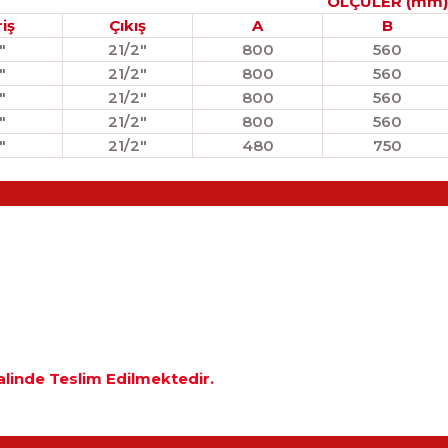
ÖLÇÜLER (mm)
riş
Çıkış
A
B
"
21/2"
800
560
"
21/2"
800
560
"
21/2"
800
560
"
21/2"
800
560
"
21/2"
480
750
Halinde Teslim Edilmektedir.