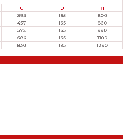
C
D
H
393
165
800
457
165
860
572
165
990
686
165
1100
830
195
1290