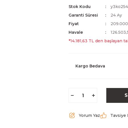
Stok Kodu
y3ko25
Garanti Süresi
24 Ay
Fiyat
209.000
Havale
126.503,
*14.181,63 TL den başlayan tak
Kargo Bedava
S
Yorum Yaz
Tavsiye 