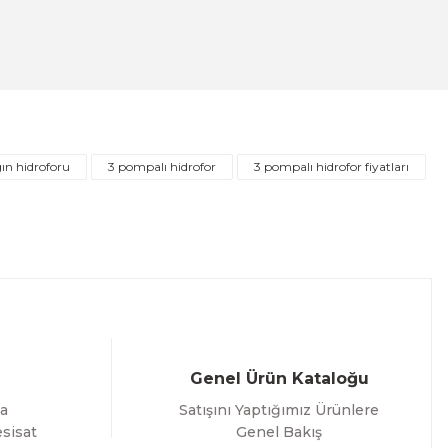
ı Fleksi 120cm
gın hidroforu
3 pompalı hidrofor
3 pompalı hidrofor fiyatları
Genel Ürün Kataloğu
a
Satışını Yaptığımız Ürünlere
sisat
Genel Bakış