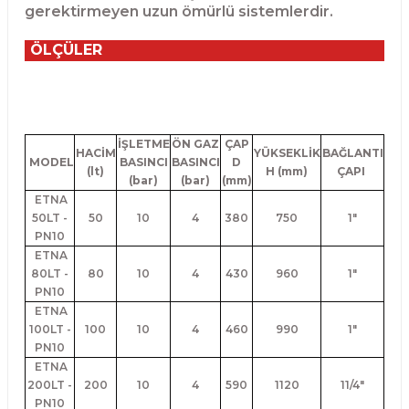
gerektirmeyen uzun ömürlü sistemlerdir.
ÖLÇÜLER
İŞLETME
ÖN GAZ
ÇAP
HACİM
YÜKSEKLİK
BAĞLANTI
MODEL
BASINCI
BASINCI
D
(lt)
H (mm)
ÇAPI
(bar)
(bar)
(mm)
ETNA
50LT -
50
10
4
380
750
1"
PN10
ETNA
80LT -
80
10
4
430
960
1"
PN10
ETNA
100LT -
100
10
4
460
990
1"
PN10
ETNA
200LT -
200
10
4
590
1120
11/4"
PN10