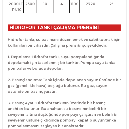
2000LT
2500
10
4
1100
2720
2"
- PN10
HİDROFOR TANKI ÇALIŞMA PRENSİBİ
Hidrofor tankı, su basıncını düzenlemek ve sabit tutmak için
kullanılan bir cihazdır. Çalışma prensibi şu şekildedir:
1. Depolama: Hidrofor tankı, suyu pompalandığında
depolamak için tasarlanmış bir tanktır. Pompa suyu tanka
pompalar ve burada depolar.
2. Basınçlandırma: Tank içinde depolanan suyun üstünde bir
gaz (genellikle hava) boşluğu bulunur. Bu gaz, suyun
üstünde bir basınç yaratır.
3. Basınç Ayarı: Hidrofor tankının üzerinde bir basınç
anahtarı bulunur. Bu anahtar, su basıncının belirli bir
seviyenin altına düştüğünde pompayı çalıştıran ve belirli bir
seviyenin üstüne çıktığında pompayı kapatıp suyun tanka
pompalanmasını sağlayan bir anahtardır.