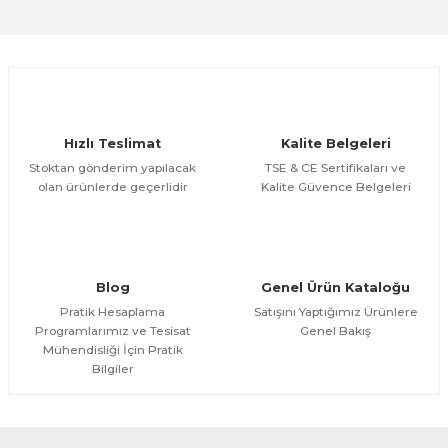
Deneyimini Paylaş
11/4''-11/4'' Paslanmaz Çelik Örgülü Bağlantı Fleksi 120cm
Ürün bilgilerinde hatalar bulunuyor.
Ürün fiyatı diğer sitelerden daha pahalı.
ÜRÜNÜ İNCELE
Bu ürüne benzer farklı alternatifler olmalı.
1.602,04 TL
Hızlı Teslimat
Kalite Belgeleri
Stoktan gönderim yapılacak
TSE & CE Sertifikaları ve
olan ürünlerde geçerlidir
Kalite Güvence Belgeleri
Gönder
Blog
Genel Ürün Kataloğu
Pratik Hesaplama
Satışını Yaptığımız Ürünlere
Programlarımız ve Tesisat
Genel Bakış
Mühendisliği İçin Pratik
Bilgiler