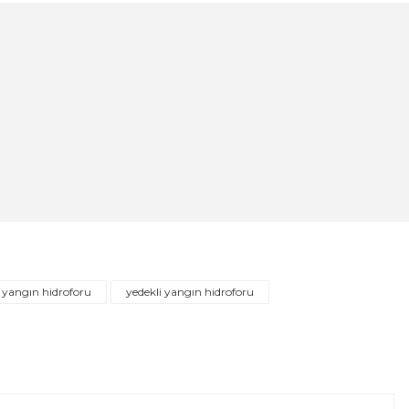
ı Fleksi 120cm
 yangın hidroforu
yedekli yangın hidroforu