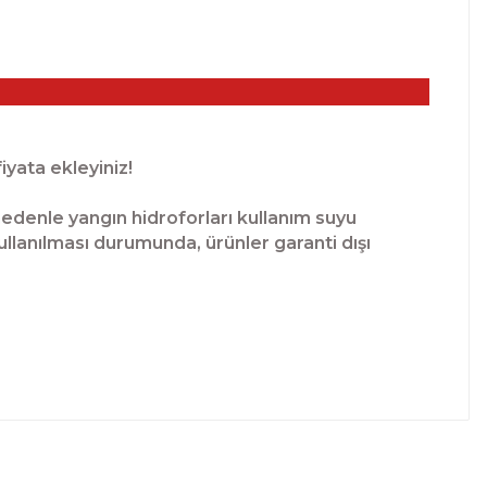
iyata ekleyiniz!
nedenle yangın hidroforları kullanım suyu
ullanılması durumunda, ürünler garanti dışı
lanarak tarafımıza iletebilirsiniz.