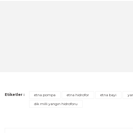
Görüş ve önerileriniz için teşekkür ederiz.
Ürün resmi kalitesiz, bozuk veya görüntülenemiyor.
Ürün açıklamasında eksik bilgiler bulunuyor.
Ürün bilgilerinde hatalar bulunuyor.
ETNA
Ürün fiyatı diğer sitelerden daha pahalı.
ETNA 200 - PN10 - 200lt. 10bar Kapalı Genleşme ve Hidr
Bu ürüne benzer farklı alternatifler olmalı.
14.584,73 TL
%20
ÜRÜNÜ İNCELE
11.667,78 TL
Etiketler :
etna pompa
etna hidrofor
etna bayi
ya
dik milli yangın hidroforu