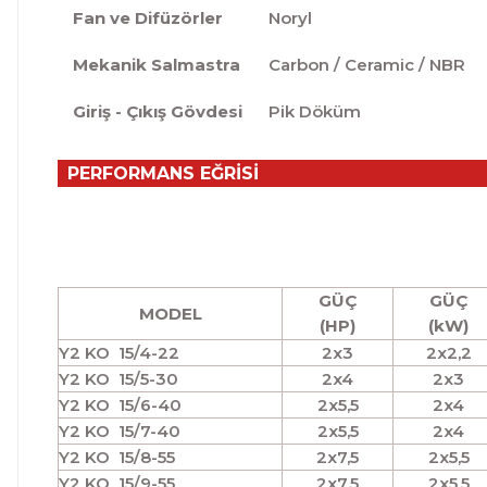
Fan ve Difüzörler
Noryl
Mekanik Salmastra
Carbon / Ceramic / NBR
Giriş - Çıkış Gövdesi
Pik Döküm
PERFORMANS EĞRİSİ
GÜÇ
GÜÇ
MODEL
(HP)
(kW)
Y2 KO 15/4-22
2x3
2x2,2
Y2 KO 15/5-30
2x4
2x3
Y2 KO 15/6-40
2x5,5
2x4
Y2 KO 15/7-40
2x5,5
2x4
Y2 KO 15/8-55
2x7,5
2x5,5
Y2 KO 15/9-55
2x7,5
2x5,5