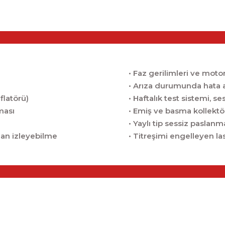
• Faz gerilimleri ve moto
• Arıza durumunda hata a
flatörü)
• Haftalık test sistemi, ses
uması
• Emiş ve basma kollektö
• Yaylı tip sessiz paslanm
an izleyebilme
• Titreşimi engelleyen las