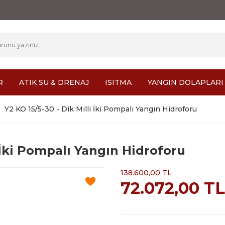
R
ATIK SU & DRENAJ
ISITMA
YANGIN DOLAPLARI
Y2 KO 15/5-30 - Dik Milli İki Pompalı Yangın Hidroforu
i İki Pompalı Yangın Hidroforu
138.600,00 TL
72.072,00 T