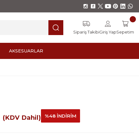
Sipariş Takibi
Giriş Yap
Sepetim
AKSESUARLAR
L
%48 İNDİRİM
(KDV Dahil)