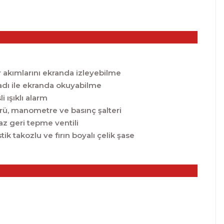
r akımlarını ekranda izleyebilme
dı ile ekranda okuyabilme
li ışıklı alarm
rü, manometre ve basınç şalteri
az geri tepme ventili
tik takozlu ve fırın boyalı çelik şase