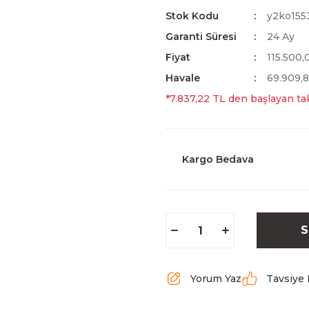
Stok Kodu
y2ko155
Garanti Süresi
24 Ay
Fiyat
115.500
Havale
69.909,8
*7.837,22 TL den başlayan tak
Kargo Bedava
S
Yorum Yaz
Tavsiye 