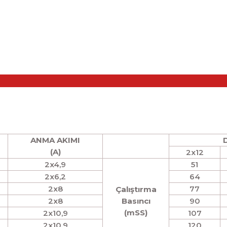
ANMA AKIMI
D
(A)
2x12
2x4,9
51
2x6,2
64
2x8
77
Çalıştırma
2x8
Basıncı
90
(mSS)
2x10,9
107
2x10,9
120