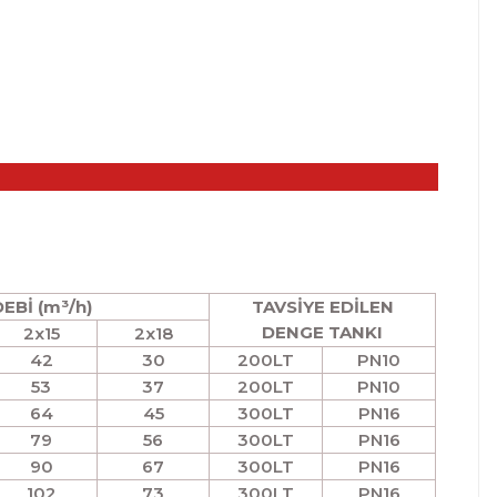
EBİ (m³/h)
TAVSİYE EDİLEN
DENGE TANKI
2x15
2x18
42
30
200LT
PN10
53
37
200LT
PN10
64
45
300LT
PN16
79
56
300LT
PN16
90
67
300LT
PN16
102
73
300LT
PN16