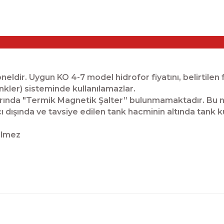
neldir. Uygun KO 4-7 model hidrofor fiyatını, belirtilen f
inkler) sisteminde kullanılamazlar.
olarında "Termik Magnetik Şalter” bulunmamaktadır. Bu 
 dışında ve tavsiye edilen tank hacminin altında tank k
rilmez
diğer konularda yetersiz gördüğünüz noktaları öneri formunu kul