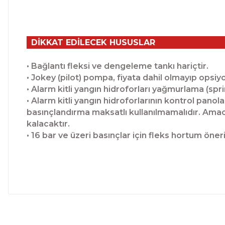
DİKKAT EDİLECEK HUSUSLAR
• Bağlantı fleksi ve dengeleme tankı hariçtir.
• Jokey (pilot) pompa, fiyata dahil olmayıp opsiyo
• Alarm kitli yangın hidroforları yağmurlama (spr
• Alarm kitli yangın hidroforlarının kontrol pan
basınçlandırma maksatlı kullanılmamalıdır. Amacı
kalacaktır.
• 16 bar ve üzeri basınçlar için fleks hortum öne
Bu ürünün fiyat bilgisi, resim, ürün açıklamalarında ve 