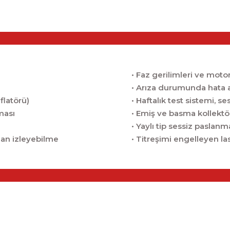
• Faz gerilimleri ve moto
• Arıza durumunda hata a
flatörü)
• Haftalık test sistemi, ses
uması
• Emiş ve basma kollektö
• Yaylı tip sessiz paslanm
an izleyebilme
• Titreşimi engelleyen las