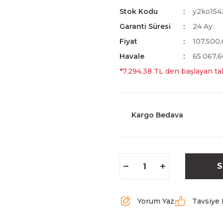
Stok Kodu
y2ko154
Garanti Süresi
24 Ay
Fiyat
107.500
Havale
65.067,6
*7.294,38 TL den başlayan tak
Kargo Bedava
S
Yorum Yaz
Tavsiye 