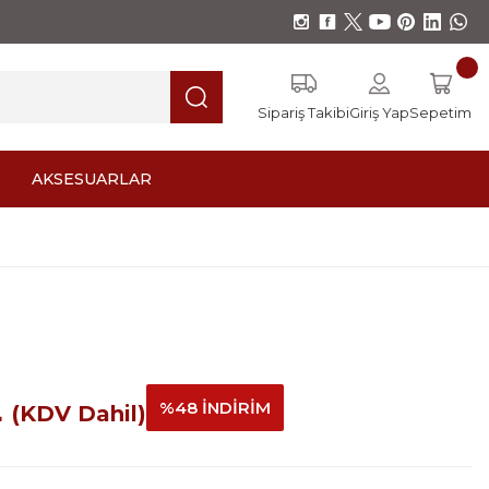
Sipariş Takibi
Giriş Yap
Sepetim
AKSESUARLAR
L
%48 İNDİRİM
(KDV Dahil)