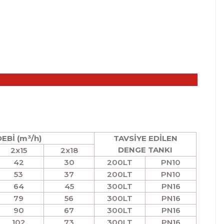
EBİ (m³/h)
TAVSİYE EDİLEN
DENGE TANKI
2x15
2x18
42
30
200LT
PN10
53
37
200LT
PN10
64
45
300LT
PN16
79
56
300LT
PN16
90
67
300LT
PN16
102
73
300LT
PN16