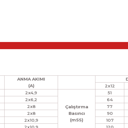
ANMA AKIMI
D
(A)
2x12
2x4,9
51
2x6,2
64
2x8
77
Çalıştırma
2x8
Basıncı
90
(mSS)
2x10,9
107
2x10,9
120