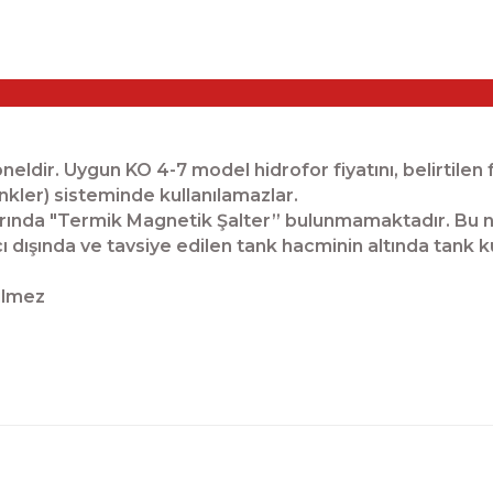
neldir. Uygun KO 4-7 model hidrofor fiyatını, belirtilen f
inkler) sisteminde kullanılamazlar.
olarında "Termik Magnetik Şalter” bulunmamaktadır. Bu 
 dışında ve tavsiye edilen tank hacminin altında tank k
rilmez
diğer konularda yetersiz gördüğünüz noktaları öneri formunu kul