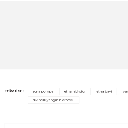
Görüş ve önerileriniz için teşekkür ederiz.
Ürün resmi kalitesiz, bozuk veya görüntülenemiyor.
Ürün açıklamasında eksik bilgiler bulunuyor.
Ürün bilgilerinde hatalar bulunuyor.
ETNA
Ürün fiyatı diğer sitelerden daha pahalı.
ETNA 200 - PN10 - 200lt. 10bar Kapalı Genleşme ve Hidr
Bu ürüne benzer farklı alternatifler olmalı.
14.584,73 TL
%20
ÜRÜNÜ İNCELE
11.667,78 TL
Etiketler :
etna pompa
etna hidrofor
etna bayi
ya
dik milli yangın hidroforu