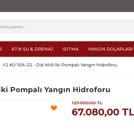
R
ATIK SU & DRENAJ
ISITMA
YANGIN DOLAPLARI
Y2 KO 15/4-22 - Dik Milli İki Pompalı Yangın Hidroforu
i İki Pompalı Yangın Hidroforu
129.000,00 TL
67.080,00 T