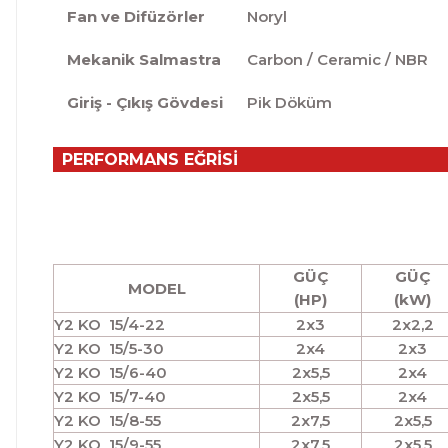
Fan ve Difüzörler
Noryl
Mekanik Salmastra
Carbon / Ceramic / NBR
Giriş - Çıkış Gövdesi
Pik Döküm
PERFORMANS EĞRİSİ
GÜÇ
GÜÇ
MODEL
(HP)
(kW)
Y2 KO 15/4-22
2x3
2x2,2
Y2 KO 15/5-30
2x4
2x3
Y2 KO 15/6-40
2x5,5
2x4
Y2 KO 15/7-40
2x5,5
2x4
Y2 KO 15/8-55
2x7,5
2x5,5
Y2 KO 15/9-55
2x7,5
2x5,5