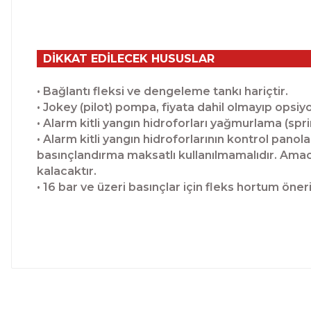
DİKKAT EDİLECEK HUSUSLAR
• Bağlantı fleksi ve dengeleme tankı hariçtir.
• Jokey (pilot) pompa, fiyata dahil olmayıp opsiyo
• Alarm kitli yangın hidroforları yağmurlama (spr
• Alarm kitli yangın hidroforlarının kontrol pan
basınçlandırma maksatlı kullanılmamalıdır. Amacı
kalacaktır.
• 16 bar ve üzeri basınçlar için fleks hortum öne
Bu ürünün fiyat bilgisi, resim, ürün açıklamalarında ve 