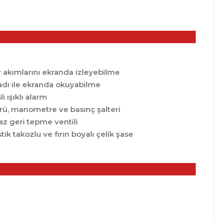
r akımlarını ekranda izleyebilme
dı ile ekranda okuyabilme
li ışıklı alarm
rü, manometre ve basınç şalteri
az geri tepme ventili
tik takozlu ve fırın boyalı çelik şase