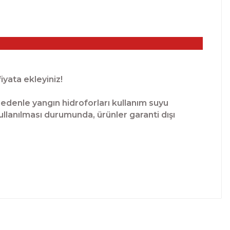
iyata ekleyiniz!
nedenle yangın hidroforları kullanım suyu
ullanılması durumunda, ürünler garanti dışı
lanarak tarafımıza iletebilirsiniz.