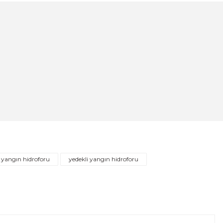
ı Fleksi 120cm
 yangın hidroforu
yedekli yangın hidroforu