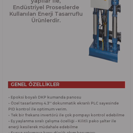
yapılar ile,
Endüstriyel Proseslerde
Kullanılan Enerji Tasarruflu
Ürünlerdir.
GENEL ÖZELLİKLER
• Epoksi boyalı DKP kumanda panosu
• Özel tasarlanmış 4.3'' dokunmatik ekranlı PLC sayesinde
PID kontrol ile optimum verim.
• Tek bir frekans invertörü ile çok pompayı kontrol edebilme
• Eş yaşlanma sıralı çalışma özelliği • Kilitli pako şalter ile
enerji kesilerek müdahale edebilme
• Susuz çalışmaya karşı düşük akım koruması