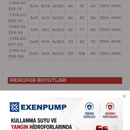
3 PFK KO
3x10
3x7,5
3x18,5
64
55
40
750lt
PN10
35/4-75
3 PFK KO
3x15
3x11
3x19,5
80
67
50
750lt
PN10
35/5-110
3 PFK KO
3x15
3x11
3x28,5
92
77
60
750lt
PN16
35/6-110
3 PFK KO
3x20
3x15
3x28,5
112
92
70
750lt
PN16
35/7-150
3 PFK KO
3x20
3x15
3x32,5
130
108
80
750lt
PN16
35/8-150
HİDROFOR BOYUTLARI