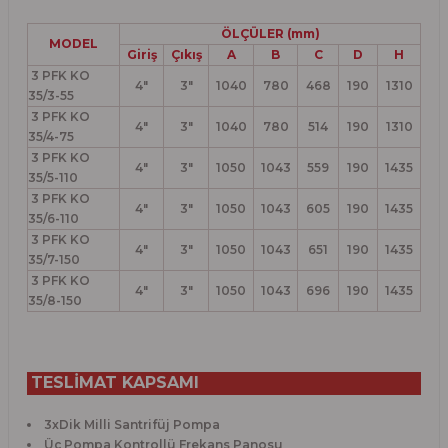
ÖLÇÜLER (mm)
MODEL
Giriş
Çıkış
A
B
C
D
H
3 PFK KO
4"
3"
1040
780
468
190
1310
35/3-55
3 PFK KO
4"
3"
1040
780
514
190
1310
35/4-75
3 PFK KO
4"
3"
1050
1043
559
190
1435
35/5-110
3 PFK KO
4"
3"
1050
1043
605
190
1435
35/6-110
3 PFK KO
4"
3"
1050
1043
651
190
1435
35/7-150
3 PFK KO
4"
3"
1050
1043
696
190
1435
35/8-150
TESLİMAT KAPSAMI
3xDik Milli Santrifüj Pompa
Üç Pompa Kontrollü Frekans Panosu