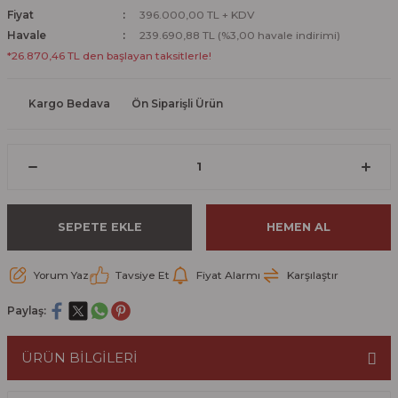
Fiyat
396.000,00 TL + KDV
Havale
239.690,88 TL (%3,00 havale indirimi)
*26.870,46 TL den başlayan taksitlerle!
Kargo Bedava
Ön Siparişli Ürün
SEPETE EKLE
HEMEN AL
Yorum Yaz
Tavsiye Et
Fiyat Alarmı
Karşılaştır
Paylaş:
ÜRÜN BİLGİLERİ