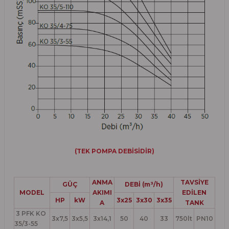
(TEK POMPA DEBİSİDİR)
ANMA
TAVSİYE
GÜÇ
DEBİ (m³/h)
MODEL
AKIMI
EDİLEN
HP
kW
3x25
3x30
3x35
A
TANK
3 PFK KO
3x7,5
3x5,5
3x14,1
50
40
33
750lt
PN10
35/3-55