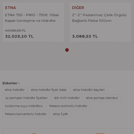
Ürün açıklamasında eksik bilgiler bulunuyor.
ETNA
DİĞER
Deneyimini Paylaş
ETNA 750 - PN10 - 750lt. 10bar
2''-2'' Paslanmaz Çelik Örgülü
Ürün bilgilerinde hatalar bulunuyor.
Kapalı Genleşme ve Hidrofor
Bağlantı Fleksi 100cm
Ürün fiyatı diğer sitelerden daha pahalı.
Tankı
40.036,50 TL
ÜRÜNÜ İNCELE
ÜRÜNÜ İNCELE
Bu ürüne benzer farklı alternatifler olmalı.
32.029,20 TL
3.088,53 TL
Gönder
Etiketler :
etna hidrofor
etna hidrofor fiyat listesi
etna hidrofor bayileri
üç pompalı hidrofor fiyatları
dik milli hidrofor
etna pompa istanbul
kullanma suyu hidroforu
frekans kontrollü hidrofor
frekans konvertörlü hidrofor
etna 3 pfk