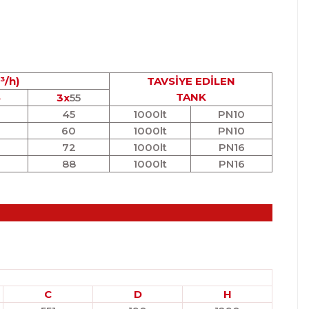
³/h)
TAVSİYE EDİLEN
TANK
5
3x
55
45
1000lt
PN10
60
1000lt
PN10
72
1000lt
PN16
88
1000lt
PN16
C
D
H