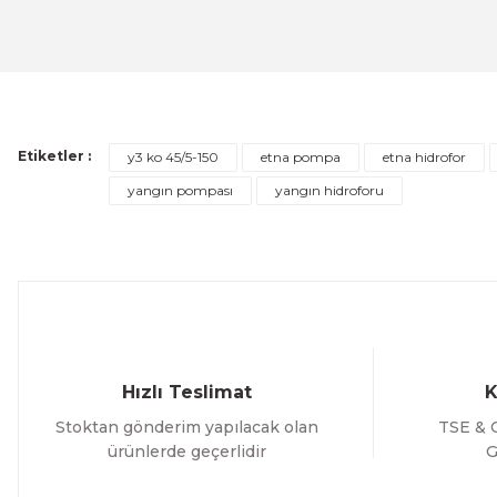
ETNA 1000 - PN10 - 1000lt. 10bar Kapalı Genleşme ve Hid
Bu ürüne benzer farklı alternatifler olmalı.
50.313,12 TL
%
ÜRÜNÜ İNCELE
40.250,50 TL
Etiketler :
y3 ko 45/5-150
etna pompa
etna hidrofor
yangın pompası
yangın hidroforu
Hızlı Teslimat
K
Stoktan gönderim yapılacak olan
TSE & C
ürünlerde geçerlidir
G