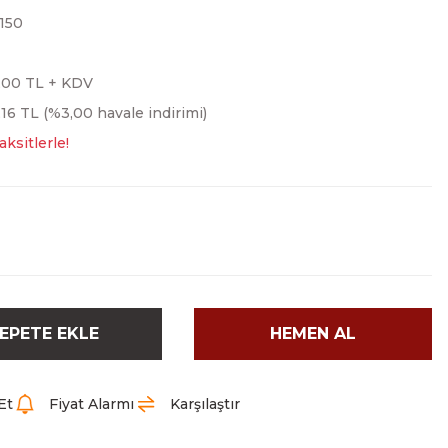
150
,00 TL + KDV
16 TL (%3,00 havale indirimi)
ksitlerle!
EPETE EKLE
HEMEN AL
Et
Fiyat Alarmı
Karşılaştır