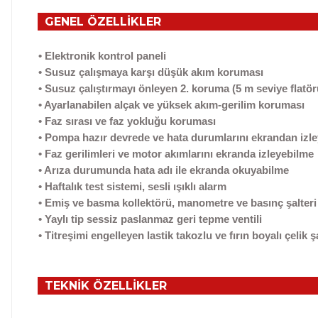
GENEL ÖZELLİKLER
• Elektronik kontrol paneli
• Susuz çalışmaya karşı düşük akım koruması
• Susuz çalıştırmayı önleyen 2. koruma (5 m seviye flatör
• Ayarlanabilen alçak ve yüksek akım-gerilim koruması
• Faz sırası ve faz yokluğu koruması
• Pompa hazır devrede ve hata durumlarını ekrandan izl
• Faz gerilimleri ve motor akımlarını ekranda izleyebilme
• Arıza durumunda hata adı ile ekranda okuyabilme
• Haftalık test sistemi, sesli ışıklı alarm
• Emiş ve basma kollektörü, manometre ve basınç şalteri
• Yaylı tip sessiz paslanmaz geri tepme ventili
• Titreşimi engelleyen lastik takozlu ve fırın boyalı çelik 
TEKNİK ÖZELLİKLER