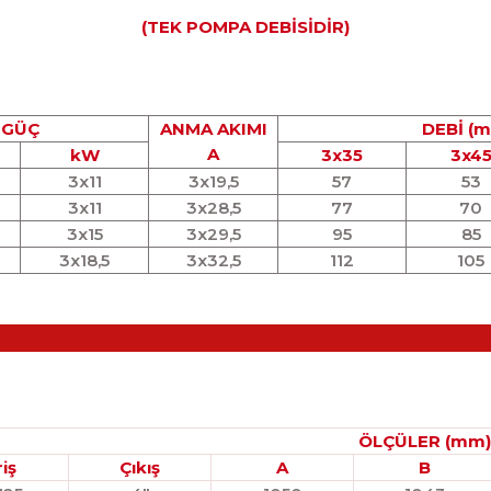
(TEK POMPA DEBİSİDİR)
GÜÇ
ANMA AKIMI
DEBİ (m
A
kW
3x35
3x4
3x11
3x19,5
57
53
3x11
3x28,5
77
70
3x15
3x29,5
95
85
3x18,5
3x32,5
112
105
ÖLÇÜLER (mm)
riş
Çıkış
A
B