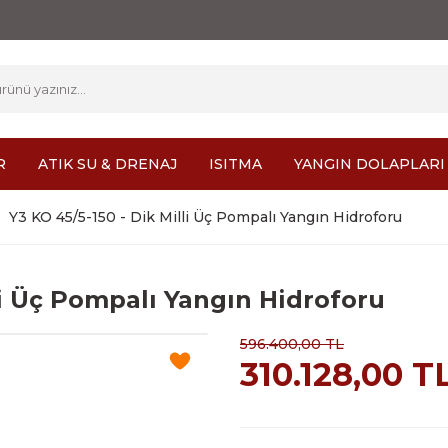
R
ATIK SU & DRENAJ
ISITMA
YANGIN DOLAPLARI
Y3 KO 45/5-150 - Dik Milli Üç Pompalı Yangın Hidroforu
li Üç Pompalı Yangın Hidroforu
596.400,00 TL
310.128,00 T