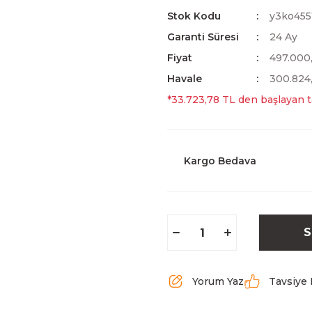
Stok Kodu
y3ko455
Garanti Süresi
24 Ay
Fiyat
497.000
Havale
300.824,
*33.723,78 TL den başlayan ta
Kargo Bedava
S
Yorum Yaz
Tavsiye 