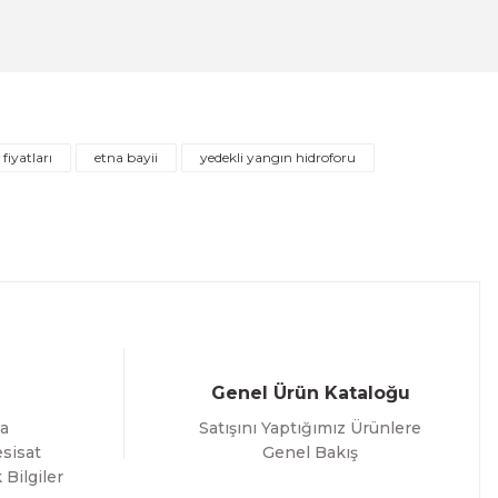
leksi 100cm
fiyatları
etna bayii
yedekli yangın hidroforu
Genel Ürün Kataloğu
a
Satışını Yaptığımız Ürünlere
sisat
Genel Bakış
 Bilgiler