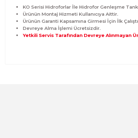
KO Serisi Hidroforlar İle Hidrofor Genleşme Tankı 
Ürünün Montaj Hizmeti Kullanıcıya Aittir.
Ürünün Garanti Kapsamına Girmesi İçin İlk Çalışt
Devreye Alma İşlemi Ücretsizdir.
Yetkili Servis Tarafından Devreye Alınmayan Ü
Bu ürünün fiyat bilgisi, resim, ürün açıklamalarında ve 
Görüş ve önerileriniz için teşekkür ederiz.
Ürün resmi kalitesiz, bozuk veya görüntülenemiyor.
Ürün açıklamasında eksik bilgiler bulunuyor.
Ürün bilgilerinde hatalar bulunuyor.
ETNA
Ürün fiyatı diğer sitelerden daha pahalı.