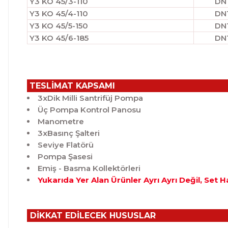
Y3 KO 45/3-110
DN
Y3 KO 45/4-110
DN
Y3 KO 45/5-150
DN
Y3 KO 45/6-185
DN
TESLİMAT KAPSAMI
3xDik Milli Santrifüj Pompa
Üç Pompa Kontrol Panosu
Manometre
3xBasınç Şalteri
Seviye Flatörü
Pompa Şasesi
Emiş - Basma Kollektörleri
Yukarıda Yer Alan Ürünler Ayrı Ayrı Değil, Set 
DİKKAT EDİLECEK HUSUSLAR