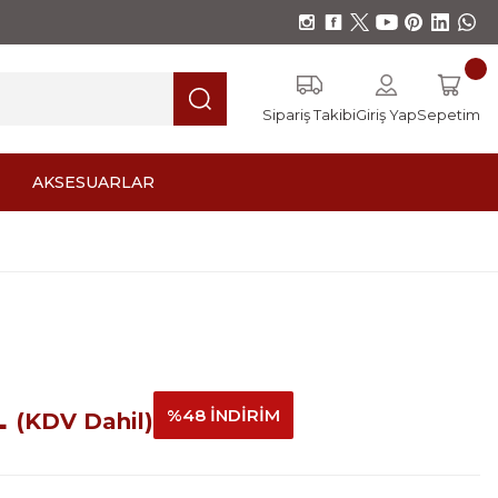
Sipariş Takibi
Giriş Yap
Sepetim
AKSESUARLAR
L
%48 İNDİRİM
(KDV Dahil)