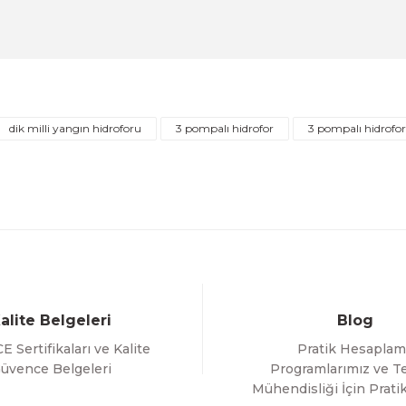
rofor Tankı
2''-2'' Paslanmaz Çelik Örgülü Bağlantı F
20 İNDİRİM
ÜRÜNÜ İNCELE
3.087,40 TL
dik milli yangın hidroforu
3 pompalı hidrofor
3 pompalı hidrofor 
Gönder
alite Belgeleri
Blog
E Sertifikaları ve Kalite
Pratik Hesaplam
üvence Belgeleri
Programlarımız ve Te
Mühendisliği İçin Pratik