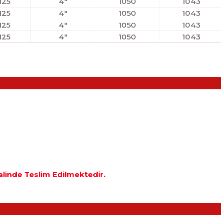
125
4"
1050
1043
125
4"
1050
1043
125
4"
1050
1043
125
4"
1050
1043
Halinde Teslim Edilmektedir.