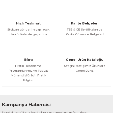
Gönder
Hızlı Teslimat
Kalite Belgeleri
Stoktan gönderim yapılacak
TSE & CE Sertifikaları ve
olan ürünlerde geçerlidir
Kalite Güvence Belgeleri
Blog
Genel Ürün Kataloğu
Pratik Hesaplama
Satışını Yaptığımız Ürünlere
Programlarımız ve Tesisat
Genel Bakış
Mühendisliği İçin Pratik
Bilgiler
Kampanya Habercisi
Ücretsiz e-bültene kayıt olun kampanyalardan faydalanın.