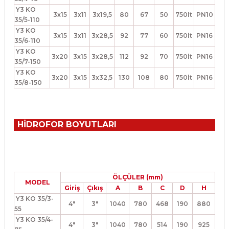
Y3 KO
3x15
3x11
3x19,5
80
67
50
750lt
PN10
35/5-110
Y3 KO
3x15
3x11
3x28,5
92
77
60
750lt
PN16
35/6-110
Y3 KO
3x20
3x15
3x28,5
112
92
70
750lt
PN16
35/7-150
Y3 KO
3x20
3x15
3x32,5
130
108
80
750lt
PN16
35/8-150
HİDROFOR BOYUTLARI
ÖLÇÜLER (mm)
MODEL
Giriş
Çıkış
A
B
C
D
H
Y3 KO 35/3-
4"
3"
1040
780
468
190
880
55
Y3 KO 35/4-
4"
3"
1040
780
514
190
925