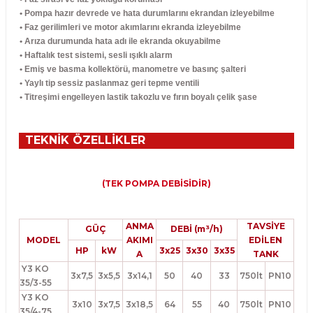
• Pompa hazır devrede ve hata durumlarını ekrandan izleyebilme
• Faz gerilimleri ve motor akımlarını ekranda izleyebilme
• Arıza durumunda hata adı ile ekranda okuyabilme
• Haftalık test sistemi, sesli ışıklı alarm
• Emiş ve basma kollektörü, manometre ve basınç şalteri
• Yaylı tip sessiz paslanmaz geri tepme ventili
• Titreşimi engelleyen lastik takozlu ve fırın boyalı çelik şase
TEKNİK ÖZELLİKLER
(TEK POMPA DEBİSİDİR)
ANMA
TAVSİYE
GÜÇ
DEBİ (m³/h)
MODEL
AKIMI
EDİLEN
HP
kW
3x25
3x30
3x35
A
TANK
Y3 KO
3x7,5
3x5,5
3x14,1
50
40
33
750lt
PN10
35/3-55
Y3 KO
3x10
3x7,5
3x18,5
64
55
40
750lt
PN10
35/4-75