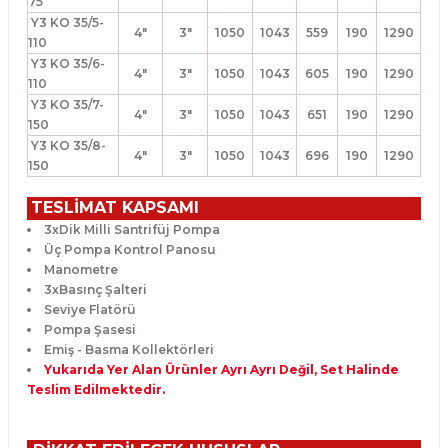
75
Y3 KO 35/5-
4"
3"
1050
1043
559
190
1290
110
Y3 KO 35/6-
4"
3"
1050
1043
605
190
1290
110
Y3 KO 35/7-
4"
3"
1050
1043
651
190
1290
150
Y3 KO 35/8-
4"
3"
1050
1043
696
190
1290
150
TESLİMAT KAPSAMI
3xDik Milli Santrifüj Pompa
Üç Pompa Kontrol Panosu
Manometre
3xBasınç Şalteri
Seviye Flatörü
Pompa Şasesi
Emiş - Basma Kollektörleri
Yukarıda Yer Alan Ürünler Ayrı Ayrı Değil, Set Halinde
Teslim Edilmektedir.