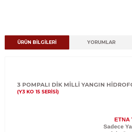
ÜRÜN BİLGİLERİ
YORUMLAR
3 POMPALI DİK MİLLİ YANGIN HİDRO
(Y3 KO 15 SERİSİ)
ETNA 
Sadece Yan