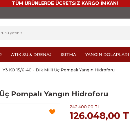
TÜM ÜRÜNLERDE ÜCRETSİZ KARGO İMKANI
R
ATIK SU & DRENAJ
ISITMA
YANGIN DOLAPLARI
Y3 KO 15/6-40 - Dik Milli Üç Pompalı Yangın Hidroforu
i Üç Pompalı Yangın Hidroforu
242.400,00 TL
126.048,00 