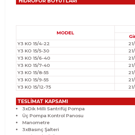
HİDROFOR BOYUTLARI
MODEL
Gi
Y3 KO 15/4-22
21
Y3 KO 15/5-30
21
Y3 KO 15/6-40
21
Y3 KO 15/7-40
21
Y3 KO 15/8-55
21
Y3 KO 15/9-55
21
Y3 KO 15/12-75
21
TESLİMAT KAPSAMI
3xDik Milli Santrifüj Pompa
Üç Pompa Kontrol Panosu
Manometre
3xBasınç Şalteri