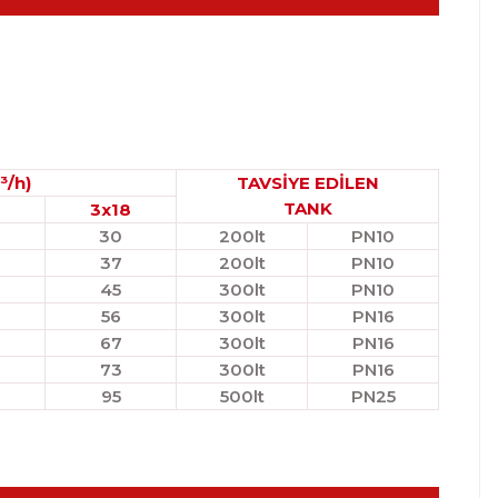
³/h)
TAVSİYE EDİLEN
TANK
3x18
30
200lt
PN10
37
200lt
PN10
45
300lt
PN10
56
300lt
PN16
67
300lt
PN16
73
300lt
PN16
95
500lt
PN25