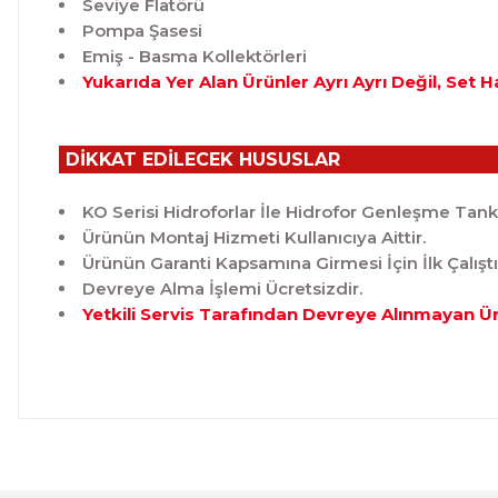
Seviye Flatörü
Pompa Şasesi
Emiş - Basma Kollektörleri
Yukarıda Yer Alan Ürünler Ayrı Ayrı Değil, Set 
DİKKAT EDİLECEK HUSUSLAR
KO Serisi Hidroforlar İle Hidrofor Genleşme Tankı 
Ürünün Montaj Hizmeti Kullanıcıya Aittir.
Ürünün Garanti Kapsamına Girmesi İçin İlk Çalışt
Devreye Alma İşlemi Ücretsizdir.
Yetkili Servis Tarafından Devreye Alınmayan Ü
Bu ürünün fiyat bilgisi, resim, ürün açıklamalarında ve 