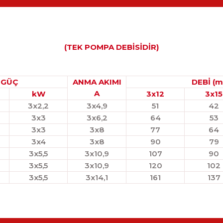
(TEK POMPA DEBİSİDİR)
GÜÇ
ANMA AKIMI
DEBİ (m
A
kW
3x12
3x15
3x2,2
3x4,9
51
42
3x3
3x6,2
64
53
3x3
3x8
77
64
3x4
3x8
90
79
3x5,5
3x10,9
107
90
3x5,5
3x10,9
120
102
3x5,5
3x14,1
161
137