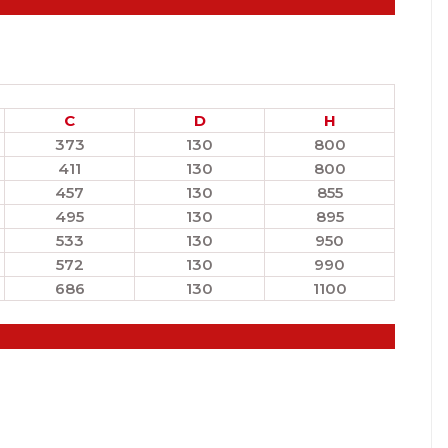
C
D
H
373
130
800
411
130
800
457
130
855
495
130
895
533
130
950
572
130
990
686
130
1100