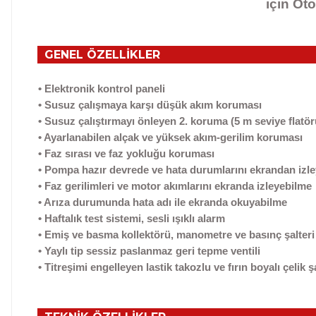
için Oto
GENEL ÖZELLİKLER
• Elektronik kontrol paneli
• Susuz çalışmaya karşı düşük akım koruması
• Susuz çalıştırmayı önleyen 2. koruma (5 m seviye flatör
• Ayarlanabilen alçak ve yüksek akım-gerilim koruması
• Faz sırası ve faz yokluğu koruması
• Pompa hazır devrede ve hata durumlarını ekrandan izl
• Faz gerilimleri ve motor akımlarını ekranda izleyebilme
• Arıza durumunda hata adı ile ekranda okuyabilme
• Haftalık test sistemi, sesli ışıklı alarm
• Emiş ve basma kollektörü, manometre ve basınç şalteri
• Yaylı tip sessiz paslanmaz geri tepme ventili
• Titreşimi engelleyen lastik takozlu ve fırın boyalı çelik 