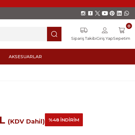
0
Sipariş Takibi
Giriş Yap
Sepetim
AKSESUARLAR
TL
%48 İNDİRİM
(KDV Dahil)