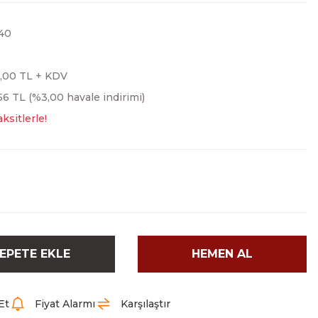
40
,00 TL + KDV
56 TL (%3,00 havale indirimi)
ksitlerle!
EPETE EKLE
HEMEN AL
Et
Fiyat Alarmı
Karşılaştır