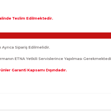
Halinde Teslim Edilmektedir.
Ayrıca Sipariş Edilmelidir.
ırmanın ETNA Yetkili Servislerince Yapılması Gerekmektedi
rünler Garanti Kapsamı Dışındadır.
diğer konularda yetersiz gördüğünüz noktaları öneri formunu kul