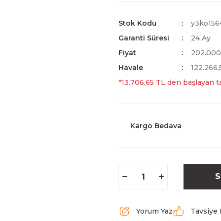
Stok Kodu
y3ko156
Garanti Süresi
24 Ay
Fiyat
202.000
Havale
122.266,
*13.706,65 TL den başlayan ta
Kargo Bedava
S
Yorum Yaz
Tavsiye 