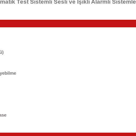
matik Test Sistemli Sesli ve Işıklı Alarmlı Sistemle
ü)
eyebilme
şase