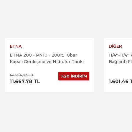
Görüş ve önerileriniz için teşekkür ederiz.
Ürün resmi kalitesiz, bozuk veya görüntülenemiyor.
Ürün açıklamasında eksik bilgiler bulunuyor.
Ürün bilgilerinde hatalar bulunuyor.
Ürün fiyatı diğer sitelerden daha pahalı.
ETNA
DİĞER
ETNA 200 - PN10 - 200lt. 10bar
11/4''-11/4
Bu ürüne benzer farklı alternatifler olmalı.
Kapalı Genleşme ve Hidrofor Tankı
Bağlantı F
14.584,73 TL
%20 İNDİRİM
ÜRÜNÜ İNCELE
11.667,78 TL
1.601,46 