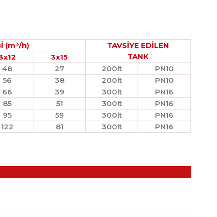
İ (m³/h)
TAVSİYE EDİLEN
TANK
3x12
3x
15
48
27
200lt
PN10
56
38
200lt
PN10
66
39
300lt
PN16
85
51
300lt
PN16
95
59
300lt
PN16
122
81
300lt
PN16