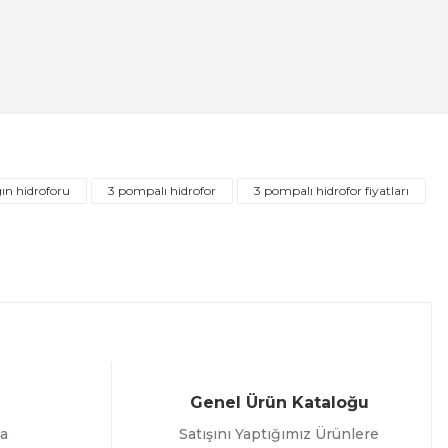
ı Fleksi 120cm
gın hidroforu
3 pompalı hidrofor
3 pompalı hidrofor fiyatları
Genel Ürün Kataloğu
a
Satışını Yaptığımız Ürünlere