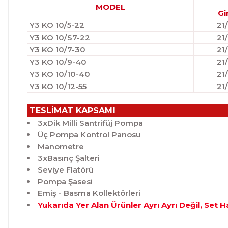
MODEL
Gi
Y3 KO 10/5-22
21
Y3 KO 10/S7-22
21
Y3 KO 10/7-30
21
Y3 KO 10/9-40
21
Y3 KO 10/10-40
21
Y3 KO 10/12-55
21
TESLİMAT KAPSAMI
3xDik Milli Santrifüj Pompa
Üç Pompa Kontrol Panosu
Manometre
3xBasınç Şalteri
Seviye Flatörü
Pompa Şasesi
Emiş - Basma Kollektörleri
Yukarıda Yer Alan Ürünler Ayrı Ayrı Değil, Set 