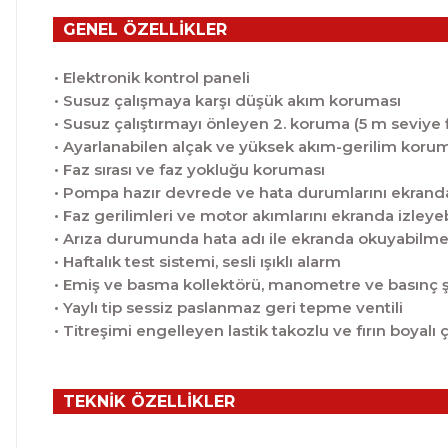
GENEL ÖZELLİKLER
• Elektronik kontrol paneli
• Susuz çalışmaya karşı düşük akım koruması
• Susuz çalıştırmayı önleyen 2. koruma (5 m seviye f
• Ayarlanabilen alçak ve yüksek akım-gerilim koru
• Faz sırası ve faz yokluğu koruması
• Pompa hazır devrede ve hata durumlarını ekrand
• Faz gerilimleri ve motor akımlarını ekranda izley
• Arıza durumunda hata adı ile ekranda okuyabilm
• Haftalık test sistemi, sesli ışıklı alarm
• Emiş ve basma kollektörü, manometre ve basınç ş
• Yaylı tip sessiz paslanmaz geri tepme ventili
• Titreşimi engelleyen lastik takozlu ve fırın boyalı 
TEKNİK ÖZELLİKLER