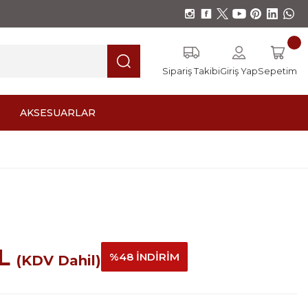
Sipariş Takibi
Giriş Yap
Sepetim
AKSESUARLAR
TL
%48 İNDİRİM
(KDV Dahil)