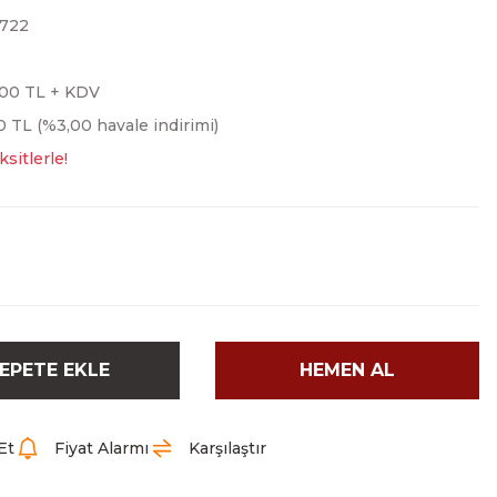
722
,00 TL + KDV
0 TL (%3,00 havale indirimi)
sitlerle!
EPETE EKLE
HEMEN AL
Et
Fiyat Alarmı
Karşılaştır