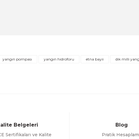
DİĞER
ofor Tankı
11/4''-11/4'' Paslanmaz Çelik Örgülü Bağlant
 İNDİRİM
ÜRÜNÜ İNCELE
1.601,46 TL
yangın pompası
yangın hidroforu
etna bayii
dik milli yan
Gönder
alite Belgeleri
Blog
E Sertifikaları ve Kalite
Pratik Hesaplam