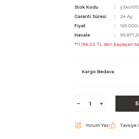
Stok Kodu
y3ko10S
Garanti Süresi
24 Ay
Fiyat
165.000
Havale
99.871,2
*11.196,02 TL den başlayan tak
Kargo Bedava
S
Yorum Yaz
Tavsiye 