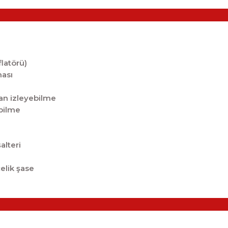
latörü)
ması
an izleyebilme
ebilme
e
alteri
çelik şase