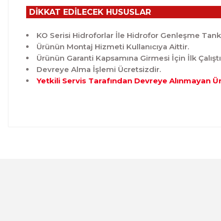
DİKKAT EDİLECEK HUSUSLAR
KO Serisi Hidroforlar İle Hidrofor Genleşme Tankı 
Ürünün Montaj Hizmeti Kullanıcıya Aittir.
Ürünün Garanti Kapsamına Girmesi İçin İlk Çalışt
Devreye Alma İşlemi Ücretsizdir.
Yetkili Servis Tarafından Devreye Alınmayan Ü
Bu ürünün fiyat bilgisi, resim, ürün açıklamalarında ve 
Görüş ve önerileriniz için teşekkür ederiz.
Ürün resmi kalitesiz, bozuk veya görüntülenemiyor.
Ürün açıklamasında eksik bilgiler bulunuyor.