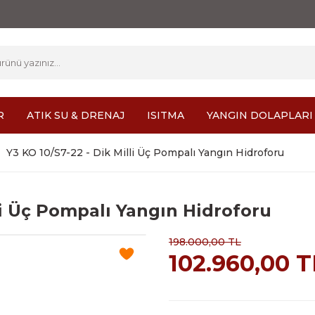
R
ATIK SU & DRENAJ
ISITMA
YANGIN DOLAPLARI
Y3 KO 10/S7-22 - Dik Milli Üç Pompalı Yangın Hidroforu
li Üç Pompalı Yangın Hidroforu
198.000,00 TL
102.960,00 