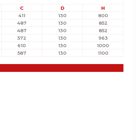
C
D
H
411
130
800
487
130
852
487
130
852
572
130
963
610
130
1000
587
130
1100