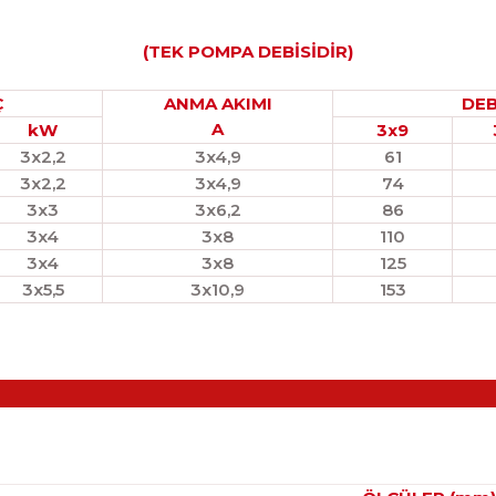
(TEK POMPA DEBİSİDİR)
Ç
ANMA AKIMI
DEB
A
kW
3x9
3x2,2
3x4,9
61
3x2,2
3x4,9
74
3x3
3x6,2
86
3x4
3x8
110
3x4
3x8
125
3x5,5
3x10,9
153