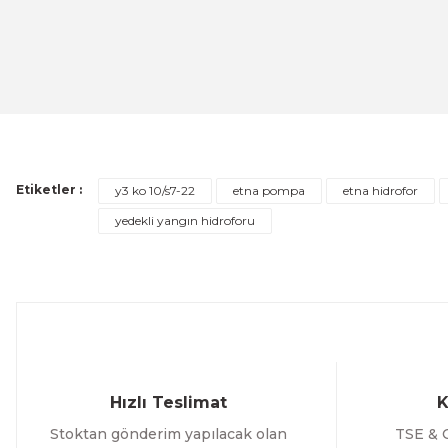
Ürün bilgilerinde hatalar bulunuyor.
ETNA
Ürün fiyatı diğer sitelerden daha pahalı.
ETNA 200 - PN10 - 200lt. 10bar Kapalı Genleşme ve Hidr
Bu ürüne benzer farklı alternatifler olmalı.
14.584,73 TL
%20
ÜRÜNÜ İNCELE
11.667,78 TL
Etiketler :
y3 ko 10/s7-22
etna pompa
etna hidrofor
yedekli yangın hidroforu
Hızlı Teslimat
K
Stoktan gönderim yapılacak olan
TSE & C