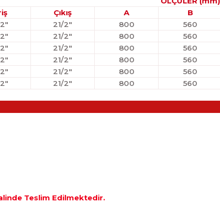
ÖLÇÜLER (mm)
riş
Çıkış
A
B
/2"
21/2"
800
560
/2"
21/2"
800
560
/2"
21/2"
800
560
/2"
21/2"
800
560
/2"
21/2"
800
560
/2"
21/2"
800
560
Halinde Teslim Edilmektedir.