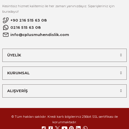
Kesintisiz hizmet kalitemiz ile her zaman yanınızdayız. Siparişleriniz için
buradayız!
+90 216 515 63 08
0216 515 63 08
info@cplusmuhendislik.com
ÜYELİK
KURUMSAL
ALIŞVERİŞ
© Tüm hakları saklıdır. Kredi kartı bilgileriniz 256bit SSL sertifikası ile
korunmaktadır.