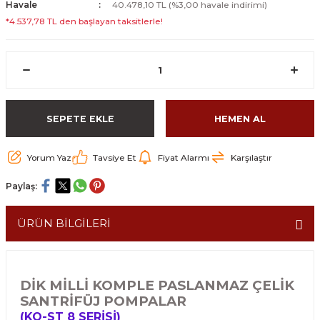
Havale
40.478,10 TL (%3,00 havale indirimi)
*4.537,78 TL den başlayan taksitlerle!
SEPETE EKLE
HEMEN AL
Yorum Yaz
Tavsiye Et
Fiyat Alarmı
Karşılaştır
Paylaş:
ÜRÜN BİLGİLERİ
DİK MİLLİ KOMPLE PASLANMAZ ÇELİK
SANTRİFÜJ POMPALAR
(KO-ST 8 SERİSİ)