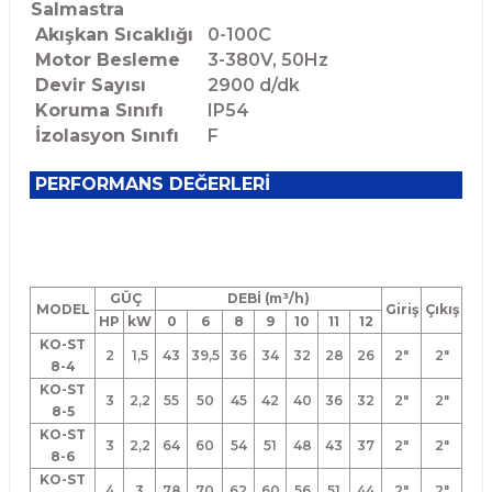
Salmastra
Akışkan Sıcaklığı
0-100C
Motor Besleme
3-380V, 50Hz
Devir Sayısı
2900 d/dk
Koruma Sınıfı
IP54
İzolasyon Sınıfı
F
PERFORMANS DEĞERLERİ
GÜÇ
DEBİ (m³/h)
MODEL
Giriş
Çıkış
HP
kW
0
6
8
9
10
11
12
KO-ST
2
1,5
43
39,5
36
34
32
28
26
2"
2"
8-4
KO-ST
3
2,2
55
50
45
42
40
36
32
2"
2"
8-5
KO-ST
3
2,2
64
60
54
51
48
43
37
2"
2"
8-6
KO-ST
4
3
78
70
62
60
56
51
44
2"
2"