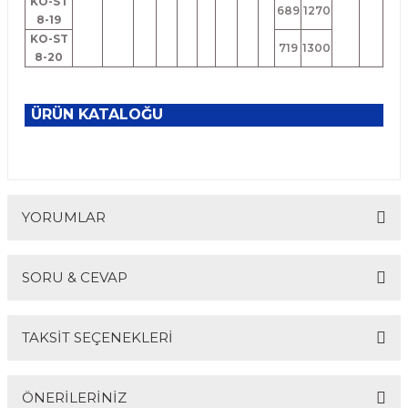
KO-ST
689
1270
8-19
KO-ST
719
1300
8-20
ÜRÜN KATALOĞU
YORUMLAR
SORU & CEVAP
Bu ürüne ilk yorumu siz yapın!
TAKSİT SEÇENEKLERİ
Yorum Yaz
Ürün hakkında henüz soru sorulmamış.
ÖNERİLERİNİZ