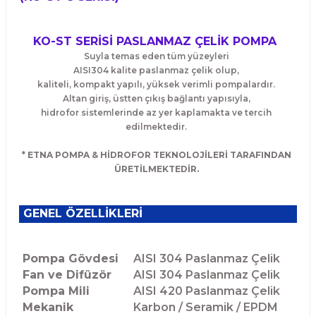
KO-ST SERİSİ PASLANMAZ ÇELİK POMPA
Suyla temas eden tüm yüzeyleri
AISI304 kalite paslanmaz çelik olup,
kaliteli, kompakt yapılı, yüksek verimli pompalardır.
Altan giriş, üstten çıkış bağlantı yapısıyla,
hidrofor sistemlerinde az yer kaplamakta ve tercih
edilmektedir.
* ETNA POMPA & HİDROFOR TEKNOLOJİLERİ TARAFINDAN
ÜRETİLMEKTEDİR.
GENEL ÖZELLİKLERİ
Pompa Gövdesi
AISI 304 Paslanmaz Çelik
Fan ve Difüzör
AISI 304 Paslanmaz Çelik
Pompa Mili
AISI 420 Paslanmaz Çelik
Mekanik
Karbon / Seramik / EPDM