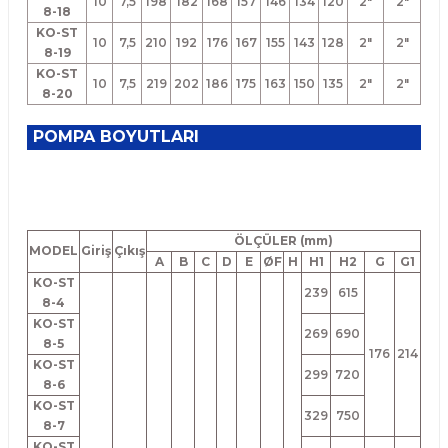
10
7,5
198
182
168
157
146
134
120
2"
2"
8-18
KO-ST
10
7,5
210
192
176
167
155
143
128
2"
2"
8-19
KO-ST
10
7,5
219
202
186
175
163
150
135
2"
2"
8-20
POMPA BOYUTLARI
ÖLÇÜLER (mm)
MODEL
Giriş
Çıkış
A
B
C
D
E
Ø
F
H
H1
H2
G
G1
KO-ST
239
615
8-4
KO-ST
269
690
8-5
176
214
KO-ST
299
720
8-6
KO-ST
329
750
8-7
KO-ST