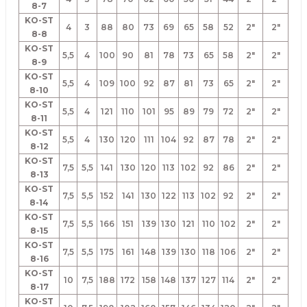
8-7
KO-ST
4
3
88
80
73
69
65
58
52
2"
2"
8-8
KO-ST
5,5
4
100
90
81
78
73
65
58
2"
2"
8-9
KO-ST
5,5
4
109
100
92
87
81
73
65
2"
2"
8-10
KO-ST
5,5
4
121
110
101
95
89
79
72
2"
2"
8-11
KO-ST
5,5
4
130
120
111
104
92
87
78
2"
2"
8-12
KO-ST
7,5
5,5
141
130
120
113
102
92
86
2"
2"
8-13
KO-ST
7,5
5,5
152
141
130
122
113
102
92
2"
2"
8-14
KO-ST
7,5
5,5
166
151
139
130
121
110
102
2"
2"
8-15
KO-ST
7,5
5,5
175
161
148
139
130
118
106
2"
2"
8-16
KO-ST
10
7,5
188
172
158
148
137
127
114
2"
2"
8-17
KO-ST