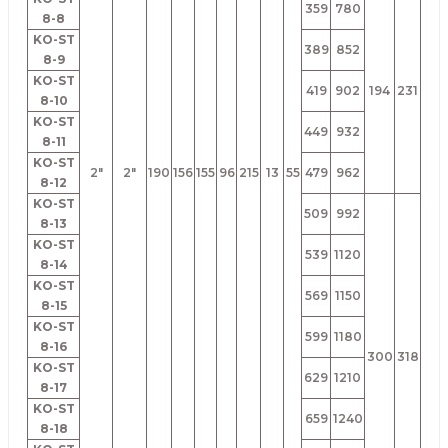
359
780
8-8
KO-ST
389
852
8-9
KO-ST
419
902
194
231
8-10
KO-ST
449
932
8-11
KO-ST
2"
2"
190
156
155
96
215
13
55
479
962
8-12
KO-ST
509
992
8-13
KO-ST
539
1120
8-14
KO-ST
569
1150
8-15
KO-ST
599
1180
8-16
300
318
KO-ST
629
1210
8-17
KO-ST
659
1240
8-18