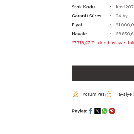
Stok Kodu
kost207
Garanti Süresi
24 Ay
Fiyat
91.000,
Havale
68.850,6
*7.718,47 TL den başlayan taks
Yorum Yaz
Tavsiye 
Paylaş: