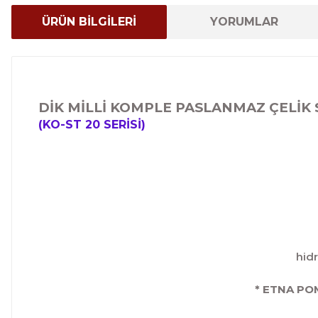
ÜRÜN BİLGİLERİ
YORUMLAR
DİK MİLLİ KOMPLE PASLANMAZ ÇELİK
(KO-ST 20 SERİSİ)
hidr
* ETNA PO