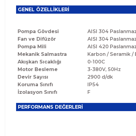
GENEL ÖZELLİKLERİ
Pompa Gövdesi
AISI 304 Paslanmaz
Fan ve Difüzör
AISI 304 Paslanmaz
Pompa Mili
AISI 420 Paslanmaz
Mekanik Salmastra
Karbon / S
Akışkan Sıcaklığı
0-100C
Motor Besleme
3-380V, 50Hz
Devir Sayısı
2900 d/dk
Koruma Sınıfı
IP54
İzolasyon Sınıfı
F
PERFORMANS DEĞERLERİ