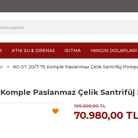
R
ATIK SU & DRENAJ
ISITMA
YANGIN DOLAPLARI
ar
KO-ST 20/7-75 Komple Paslanmaz Çelik Santrifüj Pomp
 Komple Paslanmaz Çelik Santrifü
109.200,00 TL
70.980,00 T