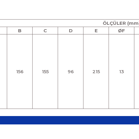
ÖLÇÜLER (mm
B
C
D
E
Ø
F
156
155
96
215
13