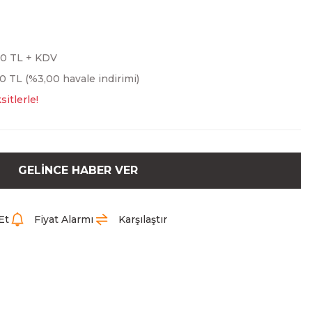
00 TL + KDV
0 TL (%3,00 havale indirimi)
itlerle!
GELİNCE HABER VER
Et
Fiyat Alarmı
Karşılaştır