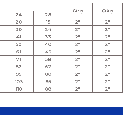
Giriş
Çıkış
24
28
20
15
2"
2"
30
24
2"
2"
41
33
2"
2"
50
40
2"
2"
61
49
2"
2"
71
58
2"
2"
82
67
2"
2"
95
80
2"
2"
103
85
2"
2"
110
88
2"
2"