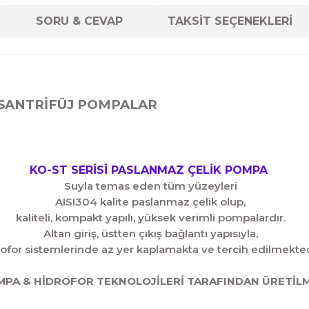
SORU & CEVAP
TAKSİT SEÇENEKLERİ
 SANTRİFÜJ POMPALAR
KO-ST SERİSİ PASLANMAZ ÇELİK POMPA
Suyla temas eden tüm yüzeyleri
AISI304 kalite paslanmaz çelik olup,
kaliteli, kompakt yapılı, yüksek verimli pompalardır.
Altan giriş, üstten çıkış bağlantı yapısıyla,
ofor sistemlerinde az yer kaplamakta ve tercih edilmekted
MPA & HİDROFOR TEKNOLOJİLERİ TARAFINDAN ÜRETİL