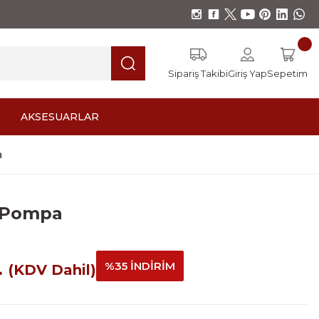
Sipariş Takibi
Giriş Yap
Sepetim
AKSESUARLAR
a
j Pompa
L
%35 İNDİRİM
(KDV Dahil)