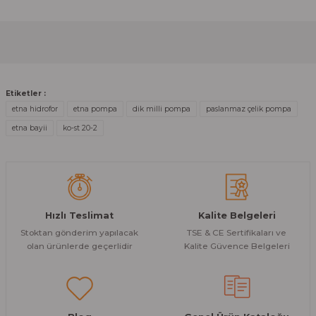
formunu kullanarak tarafımıza iletebilirsiniz.
Görüş ve önerileriniz için teşekkür ederiz.
Sitemize ilk yorumu siz yapın!
Ürün resmi kalitesiz, bozuk veya görüntülenemiyor.
Ürün açıklamasında eksik bilgiler bulunuyor.
Deneyimini Paylaş
Etiketler :
Ürün bilgilerinde hatalar bulunuyor.
etna hidrofor
etna pompa
dik milli pompa
paslanmaz çelik pompa
Ürün fiyatı diğer sitelerden daha pahalı.
etna bayii
ko-st 20-2
Bu ürüne benzer farklı alternatifler olmalı.
Hızlı Teslimat
Kalite Belgeleri
Stoktan gönderim yapılacak
TSE & CE Sertifikaları ve
Gönder
olan ürünlerde geçerlidir
Kalite Güvence Belgeleri