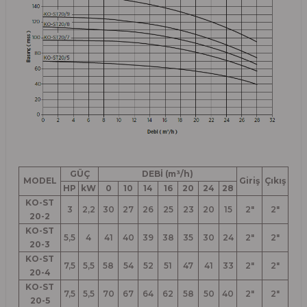
GÜÇ
DEBİ (m³/h)
MODEL
Giriş
Çıkış
HP
kW
0
10
14
16
20
24
28
KO-ST
3
2,2
30
27
26
25
23
20
15
2"
2"
20-2
KO-ST
5,5
4
41
40
39
38
35
30
24
2"
2"
20-3
KO-ST
7,5
5,5
58
54
52
51
47
41
33
2"
2"
20-4
KO-ST
7,5
5,5
70
67
64
62
58
50
40
2"
2"
20-5