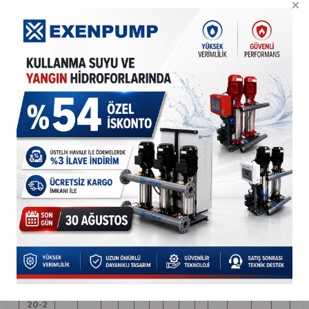
ÖLÇÜLER (mm)
MODEL
Giriş
Çıkış
A
B
C
D
E
Ø
F
H
H1
H2
G
G1
KO-ST
194
670
176
214
20-2