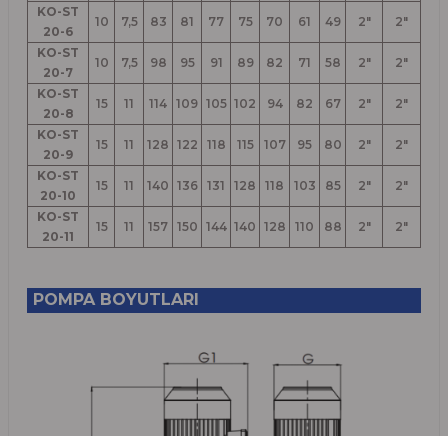
KO-ST
10
7,5
83
81
77
75
70
61
49
2"
2"
20-6
KO-ST
10
7,5
98
95
91
89
82
71
58
2"
2"
20-7
KO-ST
15
11
114
109
105
102
94
82
67
2"
2"
20-8
KO-ST
15
11
128
122
118
115
107
95
80
2"
2"
20-9
KO-ST
15
11
140
136
131
128
118
103
85
2"
2"
20-10
KO-ST
15
11
157
150
144
140
128
110
88
2"
2"
20-11
POMPA BOYUTLARI