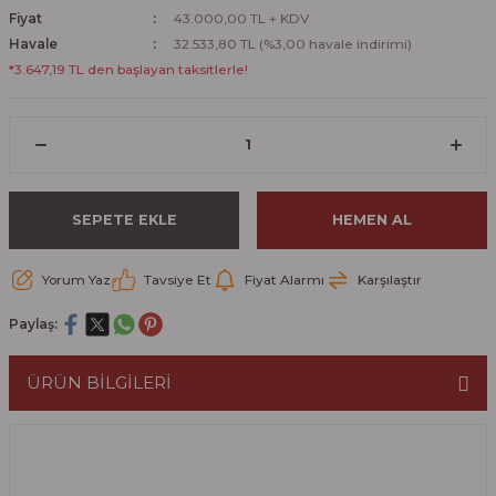
Fiyat
43.000,00 TL + KDV
Havale
32.533,80 TL (%3,00 havale indirimi)
*3.647,19 TL den başlayan taksitlerle!
SEPETE EKLE
HEMEN AL
Yorum Yaz
Tavsiye Et
Fiyat Alarmı
Karşılaştır
Paylaş:
ÜRÜN BİLGİLERİ