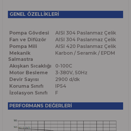
GENEL ÖZELLİKLERİ
Pompa Gövdesi
AISI 304 Paslanmaz Çelik
Fan ve Difüzör
AISI 304 Paslanmaz Çelik
Pompa Mili
AISI 420 Paslanmaz Çelik
Mekanik
Karbon / Seramik / EPDM
Salmastra
Akışkan Sıcaklığı
0-100C
Motor Besleme
3-380V, 50Hz
Devir Sayısı
2900 d/dk
Koruma Sınıfı
IP54
İzolasyon Sınıfı
F
PERFORMANS DEĞERLERİ