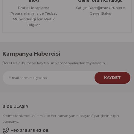
Blog
Genel Ürün Kataloğu
Pratik Hesaplama
Satışını Yaptığımız Ürünlere
Programlarımız ve Tesisat
Genel Bakış
Mühendisliği İçin Pratik
Bilgiler
Kampanya Habercisi
Ücretsiz e-bültene kayıt olun kampanyalardan faydalanın.
KAYDET
BİZE ULAŞIN
Kesintisiz hizmet kalitemiz ile her zaman yanınızdayız. Siparişleriniz için
buradayız!
+90 216 515 63 08