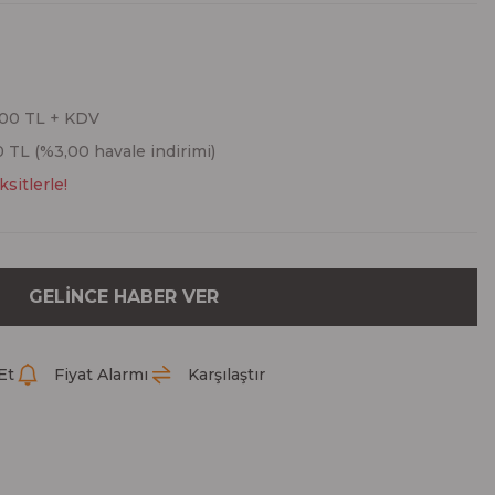
,00 TL + KDV
0 TL (%3,00 havale indirimi)
sitlerle!
GELİNCE HABER VER
Et
Fiyat Alarmı
Karşılaştır