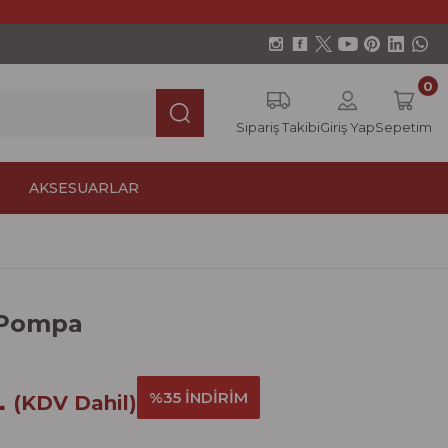
0
Sipariş Takibi
Giriş Yap
Sepetim
AKSESUARLAR
 Pompa
L
%35 İNDİRİM
(KDV Dahil)