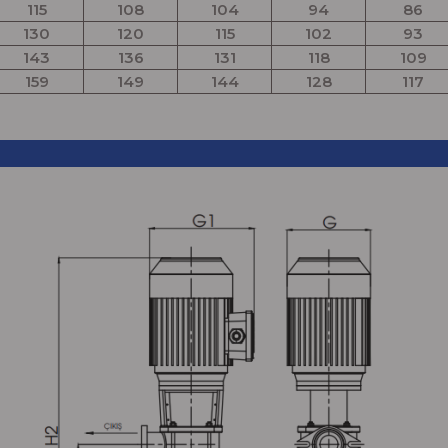
115
108
104
94
86
130
120
115
102
93
143
136
131
118
109
159
149
144
128
117