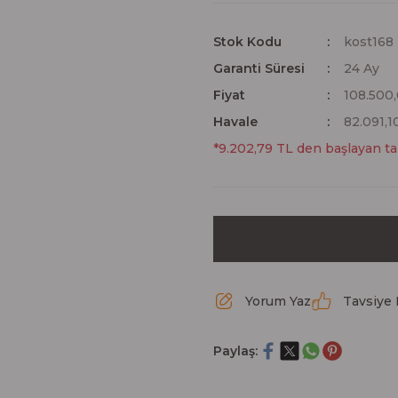
Stok Kodu
kost168
Garanti Süresi
24 Ay
Fiyat
108.500
Havale
82.091,1
*9.202,79 TL den başlayan tak
Yorum Yaz
Tavsiye 
Paylaş: