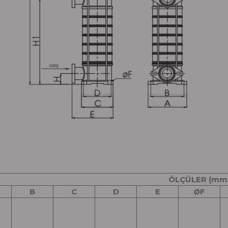
ÖLÇÜLER (mm
B
C
D
E
Ø
F