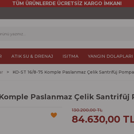
TÜM ÜRÜNLERDE ÜCRETSİZ KARGO İMKANI
R
ATIK SU & DRENAJ
ISITMA
YANGIN DOLAPLARI
ar
KO-ST 16/8-75 Komple Paslanmaz Çelik Santrifüj Pompa
 Komple Paslanmaz Çelik Santrifüj
130.200,00 TL
84.630,00 T