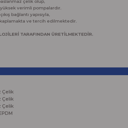
paslanmaz çelik olup,
ı, yüksek verimli pompalardır.
 çıkış bağlantı yapısıyla,
 kaplamakta ve tercih edilmektedir.
OJİLERİ TARAFINDAN ÜRETİLMEKTEDİR.
 Çelik
 Çelik
 Çelik
eramik / EPDM