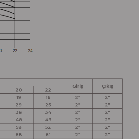
Giriş
Çıkış
20
22
19
16
2"
2"
29
25
2"
2"
38
34
2"
2"
48
43
2"
2"
58
52
2"
2"
68
61
2"
2"