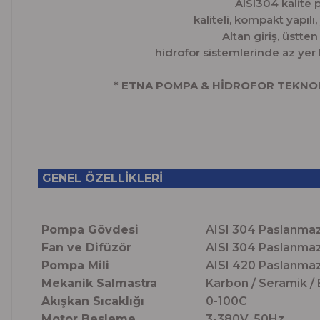
AISI304 kalite 
kaliteli, kompakt yapıl
Altan giriş, üstten
hidrofor sistemlerinde az yer
* ETNA POMPA & HİDROFOR TEKNOL
GENEL ÖZELLİKLERİ
Pompa Gövdesi
AISI 304 Paslanmaz
Fan ve Difüzör
AISI 304 Paslanmaz
Pompa Mili
AISI 420 Paslanmaz
Mekanik Salmastra
Karbon / S
Akışkan Sıcaklığı
0-100C
Motor Besleme
3-380V, 50Hz