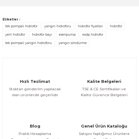
ETNA 100 - PN10 - 100lt. 10bar Kapalı Genleşme ve Hidrofor Tankı
Ürün bilgilerinde hatalar bulunuyor.
Ürün fiyatı diğer sitelerden daha pahalı.
8.296,30 TL
ÜRÜNÜ İNCELE
Etiketler :
Bu ürüne benzer farklı alternatifler olmalı.
6.637,04 TL
tek pompalı hidrofor
yangın hidroforu
hidrofor fiyatları
hidrofor
yerli hidrofor
hidrofor bayi
exenpump
exdp hidrofor
DİĞER
1''-1'' Paslanmaz Çelik Örgülü Bağlantı Fleksi 100cm
tek pompalı yangın hidroforu
yangın söndürme
ÜRÜNÜ İNCELE
Gönder
801,02 TL
Hızlı Teslimat
Kalite Belgeleri
Stoktan gönderim yapılacak
TSE & CE Sertifikaları ve
olan ürünlerde geçerlidir
Kalite Güvence Belgeleri
Blog
Genel Ürün Kataloğu
Pratik Hesaplama
Satışını Yaptığımız Ürünlere