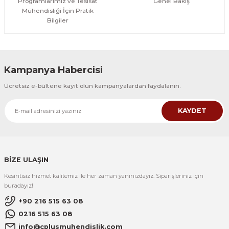
Programlarımız ve Tesisat
Genel Bakış
Mühendisliği İçin Pratik
Bilgiler
Kampanya Habercisi
Ücretsiz e-bültene kayıt olun kampanyalardan faydalanın.
KAYDET
BİZE ULAŞIN
Kesintisiz hizmet kalitemiz ile her zaman yanınızdayız. Siparişleriniz için
buradayız!
+90 216 515 63 08
0216 515 63 08
info@cplusmuhendislik.com