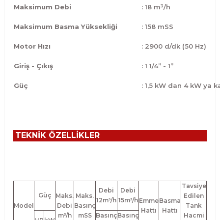
Maksimum Debi
: 18 m³/h
Maksimum Basma Yüksekliği
: 158 mSS
Motor Hızı
: 2900 d/dk (50 Hz)
Giriş - Çıkış
: 1 1/4” - 1”
Güç
: 1,5 kW dan 4 kW ya k
TEKNİK ÖZELLİKLER
Tavsiye
Debi
Debi
Güç
Maks.
Maks.
Edilen
12m³/h
15m³/h
Emme
Basma
Model
Debi
Basınç
Tank
Hattı
Hattı
m³/h
mSS
Basınç
Basınç
Hacmi