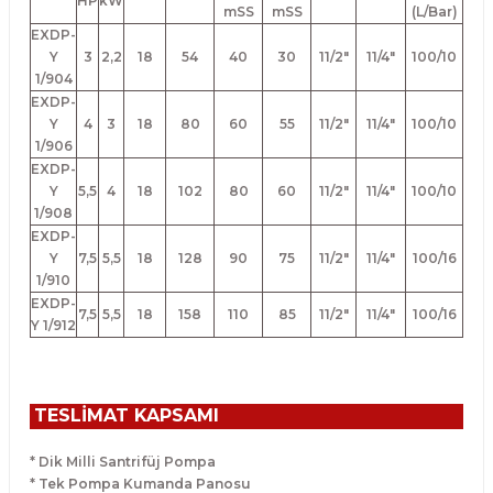
HP
kW
mSS
mSS
(L/Bar)
EXDP-
Y
3
2,2
18
54
40
30
11/2"
11/4"
100/10
1/904
EXDP-
Y
4
3
18
80
60
55
11/2"
11/4"
100/10
1/906
EXDP-
Y
5,5
4
18
102
80
60
11/2"
11/4"
100/10
1/908
EXDP-
Y
7,5
5,5
18
128
90
75
11/2"
11/4"
100/16
1/910
EXDP-
7,5
5,5
18
158
110
85
11/2"
11/4"
100/16
Y 1/912
TESLİMAT KAPSAMI
* Dik Milli Santrifüj Pompa
* Tek Pompa Kumanda Panosu