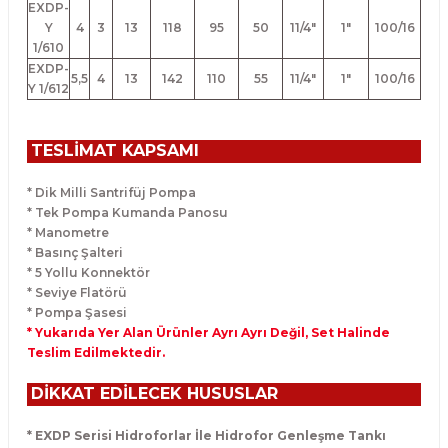
EXDP-
Y
4
3
13
118
95
50
11/4"
1"
100/16
1/610
EXDP-
5,5
4
13
142
110
55
11/4"
1"
100/16
Y 1/612
TESLİMAT KAPSAMI
* Dik Milli Santrifüj Pompa
* Tek Pompa Kumanda Panosu
* Manometre
* Basınç Şalteri
* 5 Yollu Konnektör
* Seviye Flatörü
* Pompa Şasesi
* Yukarıda Yer Alan Ürünler Ayrı Ayrı Değil, Set Halinde
Teslim Edilmektedir.
DİKKAT EDİLECEK HUSUSLAR
* EXDP Serisi Hidroforlar İle Hidrofor Genleşme Tankı