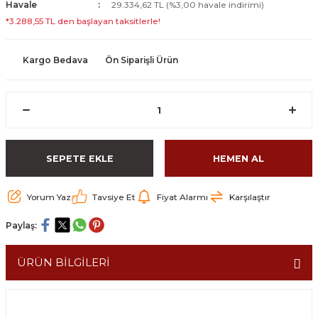
Havale
29.334,62 TL (%3,00 havale indirimi)
*3.288,55 TL den başlayan taksitlerle!
Kargo Bedava
Ön Siparişli Ürün
SEPETE EKLE
HEMEN AL
Yorum Yaz
Tavsiye Et
Fiyat Alarmı
Karşılaştır
Paylaş:
ÜRÜN BİLGİLERİ