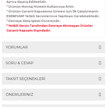
Ayrıca Sipariş Edilmelidir.
* Ürünün Montaj Hizmeti Kullanıcıya Aittir.
* Ürünün Garanti Kapsamına Girmesi İçin İlk Çalıştırmanın
EXENPUMP Yetkili Servislerince Yapılması Gerekmektedir.
* Devreye Alma İşlemi Ücretsizdir.
* Yetkili Servis Tarafından Devreye Alınmayan Ürünler
Garanti Kapsamı Dışındadır.
YORUMLAR
SORU & CEVAP
Bu ürüne ilk yorumu siz yapın!
TAKSİT SEÇENEKLERİ
Yorum Yaz
Ürün hakkında henüz soru sorulmamış.
ÖNERİLERİNİZ
Soru Sor