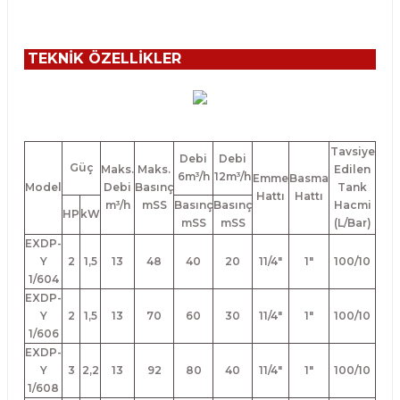
TEKNİK ÖZELLİKLER
Tavsiye
Debi
Debi
Güç
Maks.
Maks.
Edilen
6m³/h
12m³/h
Emme
Basma
Model
Debi
Basınç
Tank
Hattı
Hattı
m³/h
mSS
Basınç
Basınç
Hacmi
HP
kW
mSS
mSS
(L/Bar)
EXDP-
Y
2
1,5
13
48
40
20
11/4"
1"
100/10
1/604
EXDP-
Y
2
1,5
13
70
60
30
11/4"
1"
100/10
1/606
EXDP-
Y
3
2,2
13
92
80
40
11/4"
1"
100/10
1/608