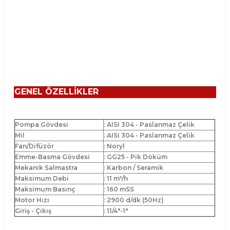
GENEL ÖZELLİKLER
Pompa Gövdesi
: AISI 304 - Paslanmaz Çelik
Mil
: AISI 304 - Paslanmaz Çelik
Fan/Difüzör
: Noryl
Emme-Basma Gövdesi
: GG25 - Pik Döküm
Mekanik Salmastra
: Karbon / Seramik
Maksimum Debi
: 11 m³/h
Maksimum Basınç
: 160 mSS
Motor Hızı
: 2900 d/dk (50Hz)
Giriş - Çıkış
: 11/4"-1"