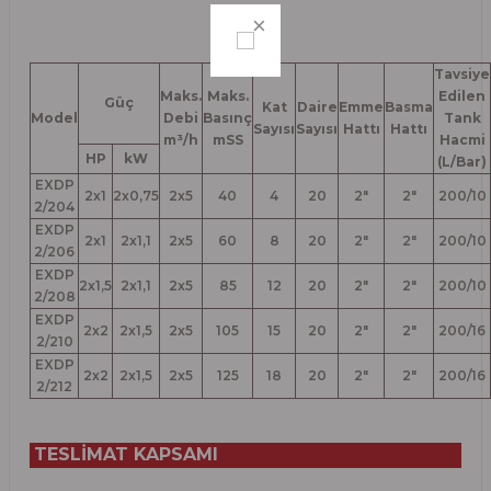
Tavsiye
Maks.
Maks.
Edilen
Güç
Kat
Daire
Emme
Basma
Model
Debi
Basınç
Tank
Sayısı
Sayısı
Hattı
Hattı
m³/h
mSS
Hacmi
HP
kW
(L/Bar)
EXDP
2x1
2x0,75
2x5
40
4
20
2"
2"
200/10
2/204
EXDP
2x1
2x1,1
2x5
60
8
20
2"
2"
200/10
2/206
EXDP
2x1,5
2x1,1
2x5
85
12
20
2"
2"
200/10
2/208
EXDP
2x2
2x1,5
2x5
105
15
20
2"
2"
200/16
2/210
EXDP
2x2
2x1,5
2x5
125
18
20
2"
2"
200/16
2/212
TESLİMAT KAPSAMI