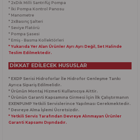
* 2xDik Milli Santrifüj Pompa
* İki Pompa Kontrol Panosu
* Manometre
* 2xBasınç Şalteri
* Seviye Flatörü
* Pompa Şasesi
* Emiş - Basma Kollektörleri
* Yukarıda Yer Alan Ürünler Ayrı Ayrı Değil, Set Halinde
Teslim Edilmektedir.
DİKKAT EDİLECEK HUSUSLAR
* EXDP Serisi Hidroforlar İle Hidrofor Genleşme Tankı
Ayrıca Sipariş Edilmelidir.
* Ürünün Montaj Hizmeti Kullanıcıya Aittir.
* Ürünün Garanti Kapsamına Girmesi İçin İlk Çalıştırmanın
EXENPUMP Yetkili Servislerince Yapılması Gerekmektedir.
* Devreye Alma İşlemi Ücretsizdir.
* Yetkili Servis Tarafından Devreye Alınmayan Ürünler
Garanti Kapsamı Dışındadır.