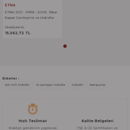
Ürün açıklamasında eksik bilgiler bulunuyor.
ETNA
Deneyimini Paylaş
ETNA 200 - PN16 - 200lt. 16bar
Ürün bilgilerinde hatalar bulunuyor.
Kapalı Genleşme ve Hidrofor
Ürün fiyatı diğer sitelerden daha pahalı.
Tankı
19.453,40 TL
ÜRÜNÜ İNCELE
Bu ürüne benzer farklı alternatifler olmalı.
15.562,72 TL
Gönder
Etiketler :
dik milli hidrofor
iki pompalı hidrofor
hidrofor
exenpump
Hızlı Teslimat
Kalite Belgeleri
Stoktan gönderim yapılacak
TSE & CE Sertifikaları ve