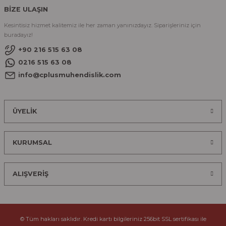
BİZE ULAŞIN
Kesintisiz hizmet kalitemiz ile her zaman yanınızdayız. Siparişleriniz için
buradayız!
+90 216 515 63 08
0216 515 63 08
info@cplusmuhendislik.com
ÜYELİK
KURUMSAL
ALIŞVERİŞ
© Tüm hakları saklıdır. Kredi kartı bilgileriniz 256bit SSL sertifikası ile