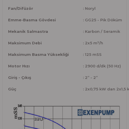
Fan/Difüzör
: Noryl
Emme-Basma Gövdesi
: GG25 - Pik Döküm
Mekanik Salmastra
: Karbon / Seramik
Maksimum Debi
: 2x5 m³/h
Maksimum Basma Yüksekliği
: 125 mSS
Motor Hızı
: 2900 d/dk (50 Hz)
Giriş - Çıkış
: 2” - 2”
Güç
: 2x0,75 kW dan 2x1,5