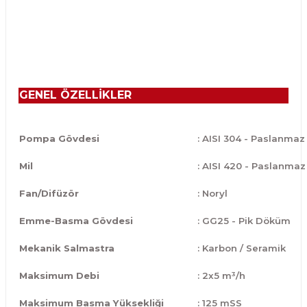
GENEL ÖZELLİKLER
Pompa Gövdesi
: AISI 304 - Paslanmaz
Mil
: AISI 420 - Paslanmaz
Fan/Difüzör
: Noryl
Emme-Basma Gövdesi
: GG25 - Pik Döküm
Mekanik Salmastra
: Karbon / Seramik
Maksimum Debi
: 2x5 m³/h
Maksimum Basma Yüksekliği
: 125 mSS