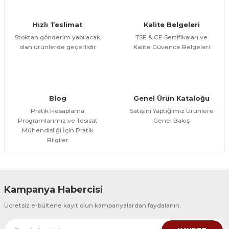
ÜRÜNÜ İNCELE
Gönder
Hızlı Teslimat
Kalite Belgeleri
1.602,04 TL
Stoktan gönderim yapılacak
TSE & CE Sertifikaları ve
olan ürünlerde geçerlidir
Kalite Güvence Belgeleri
Blog
Genel Ürün Kataloğu
Pratik Hesaplama
Satışını Yaptığımız Ürünlere
Programlarımız ve Tesisat
Genel Bakış
Mühendisliği İçin Pratik
Bilgiler
Kampanya Habercisi
Ücretsiz e-bültene kayıt olun kampanyalardan faydalanın.