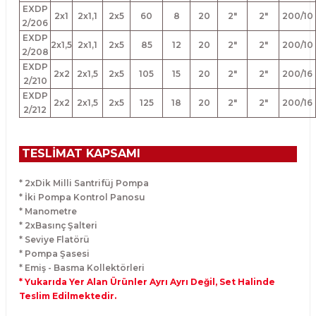
EXDP
2x1
2x1,1
2x5
60
8
20
2"
2"
200/10
2/206
EXDP
2x1,5
2x1,1
2x5
85
12
20
2"
2"
200/10
2/208
EXDP
2x2
2x1,5
2x5
105
15
20
2"
2"
200/16
2/210
EXDP
2x2
2x1,5
2x5
125
18
20
2"
2"
200/16
2/212
TESLİMAT KAPSAMI
* 2xDik Milli Santrifüj Pompa
* İki Pompa Kontrol Panosu
* Manometre
* 2xBasınç Şalteri
* Seviye Flatörü
* Pompa Şasesi
* Emiş - Basma Kollektörleri
* Yukarıda Yer Alan Ürünler Ayrı Ayrı Değil, Set Halinde
Teslim Edilmektedir.