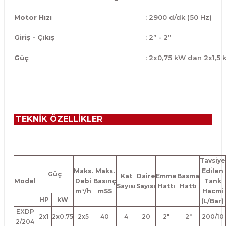
Motor Hızı
: 2900 d/dk (50 Hz)
Giriş - Çıkış
: 2” - 2”
Güç
: 2x0,75 kW dan 2x1,5
TEKNİK ÖZELLİKLER
Tavsiye
Maks.
Maks.
Edilen
Güç
Kat
Daire
Emme
Basma
Model
Debi
Basınç
Tank
Sayısı
Sayısı
Hattı
Hattı
m³/h
mSS
Hacmi
HP
kW
(L/Bar)
EXDP
2x1
2x0,75
2x5
40
4
20
2"
2"
200/10
2/204