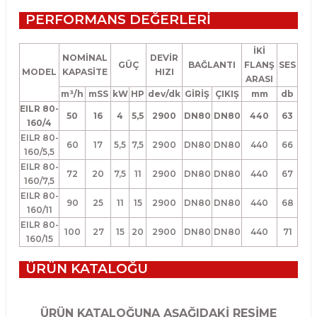
PERFORMANS DEĞERLERİ
İKİ
NOMİNAL
DEVİR
GÜÇ
BAĞLANTI
FLANŞ
SES
MODEL
KAPASİTE
HIZI
ARASI
m³/h
mSS
kW
HP
dev/dk
GİRİŞ
ÇIKIŞ
mm
db
EILR 80-
50
16
4
5,5
2900
DN80
DN80
440
63
160/4
EILR 80-
60
17
5,5
7,5
2900
DN80
DN80
440
66
160/5,5
EILR 80-
72
20
7,5
11
2900
DN80
DN80
440
67
160/7,5
EILR 80-
90
25
11
15
2900
DN80
DN80
440
68
160/11
EILR 80-
100
27
15
20
2900
DN80
DN80
440
71
160/15
ÜRÜN KATALOĞU
ÜRÜN KATALOĞUNA AŞAĞIDAKİ RESİME