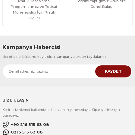
Pratik Hesaplama
Satışını Yaptığımız Ürünlere
Programlarımız ve Tesisat
Genel Bakış
Mühendisliği İçin Pratik
Bilgiler
Kampanya Habercisi
Ücretsiz e-bültene kayıt olun kampanyalardan faydalanın.
KAYDET
BİZE ULAŞIN
Kesintisiz hizmet kalitemiz ile her zaman yanınızdayız. Siparişleriniz için
buradayız!
+90 216 515 63 08
0216 515 63 08