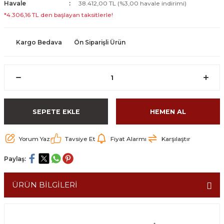
Havale
38.412,00 TL (%3,00 havale indirimi)
*4.306,16 TL den başlayan taksitlerle!
Kargo Bedava
Ön Siparişli Ürün
SEPETE EKLE
HEMEN AL
Yorum Yaz
Tavsiye Et
Fiyat Alarmı
Karşılaştır
Paylaş:
ÜRÜN BİLGİLERİ