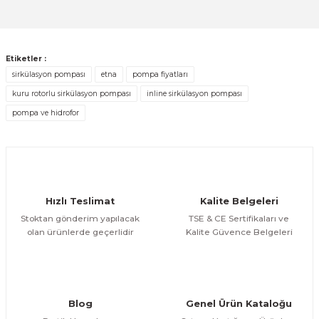
Sitemize ilk yorumu siz yapın!
Ürün resmi kalitesiz, bozuk veya görüntülenemiyor.
Ürün açıklamasında eksik bilgiler bulunuyor.
Deneyimini Paylaş
Etiketler :
Ürün bilgilerinde hatalar bulunuyor.
sirkülasyon pompası
etna
pompa fiyatları
Ürün fiyatı diğer sitelerden daha pahalı.
kuru rotorlu sirkülasyon pompası
inline sirkülasyon pompası
Bu ürüne benzer farklı alternatifler olmalı.
pompa ve hidrofor
Hızlı Teslimat
Kalite Belgeleri
Gönder
Stoktan gönderim yapılacak
TSE & CE Sertifikaları ve
olan ürünlerde geçerlidir
Kalite Güvence Belgeleri
Blog
Genel Ürün Kataloğu