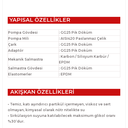
YAPISAL ÖZELLİKLER
Pompa Gövdesi
: GG25 Pik Döküm
Pompa Mili
: AISI420 Paslanmaz Çelik
Çark
: GG25 Pik Doküm
Adaptör
: GG25 Pik Doküm
: Karbon / Silisyum Karbür /
Mekanik Salmastra
EPDM
Salmastra Gövdesi
: GG25 Pik Döküm
Elastomerler
: EPDM
AKIŞKAN ÖZELLİKLERİ
• Temiz, katı aşındırıcı partikül içermeyen, viskoz ve sert
olmayan, kimyasal
olarak nötr nitelikte su
• Sirkülasyon suyuna katılabilecek maksimum glikol oranı
%30’dur.