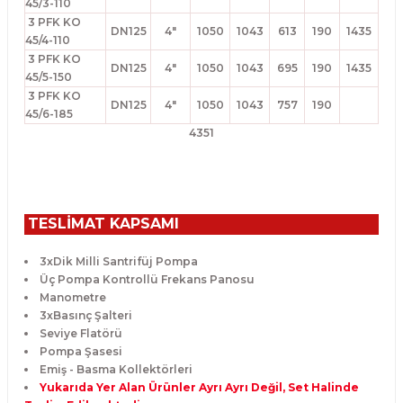
45/3-110
3 PFK KO
DN125
4"
1050
1043
613
190
1435
45/4-110
3 PFK KO
DN125
4"
1050
1043
695
190
1435
45/5-150
3 PFK KO
DN125
4"
1050
1043
757
190
45/6-185
4351
TESLİMAT KAPSAMI
3xDik Milli Santrifüj Pompa
Üç Pompa Kontrollü Frekans Panosu
Manometre
3xBasınç Şalteri
Seviye Flatörü
Pompa Şasesi
Emiş - Basma Kollektörleri
Yukarıda Yer Alan Ürünler Ayrı Ayrı Değil, Set Halinde