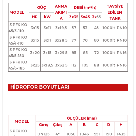
ANMA
TAVSİYE
GÜÇ
DEBİ (m³/h)
MODEL
AKIMI
EDİLEN
HP
kW
3x35
3x45
3x
55
A
TANK
3 PFK KO
3x15
3x11
3x19,5
57
53
45
1000lt
PN10
45/3-110
3 PFK KO
3x15
3x11
3x28,5
77
70
60
1000lt
PN10
45/4-110
3 PFK KO
3x20
3x15
3x29,5
95
85
72
1000lt
PN16
45/5-150
3 PFK KO
3x25
3x18,5
3x32,5
112
105
88
1000lt
PN16
45/6-185
HİDROFOR BOYUTLARI
ÖLÇÜLER (mm)
MODEL
Giriş
Çıkış
A
B
C
D
H
3 PFK KO
DN125
4"
1050
1043
551
190
1435