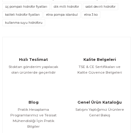
üç pompalı hidrofor fiyatları
dik milli hidrofor
sabit devirli hidrofor
DİĞER
2''-2'' Paslanmaz Çelik Örgülü Bağlantı Fleksi 100cm
kaliteli hidrofor fiyatları
etna pompa istanbul
etna 3 ko
kullanma suyu hidroforu
ÜRÜNÜ İNCELE
Gönder
3.089,66 TL
Hızlı Teslimat
Kalite Belgeleri
Stoktan gönderim yapılacak
TSE & CE Sertifikaları ve
olan ürünlerde geçerlidir
Kalite Güvence Belgeleri
Blog
Genel Ürün Kataloğu
Pratik Hesaplama
Satışını Yaptığımız Ürünlere
Programlarımız ve Tesisat
Genel Bakış
Mühendisliği İçin Pratik
Bilgiler