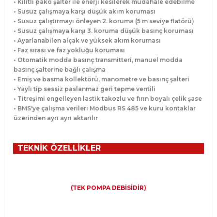
• Kilitli pako şalter ile enerji kesilerek müdahale edebilme
• Susuz çalışmaya karşı düşük akım koruması
• Susuz çalıştırmayı önleyen 2. koruma (5 m seviye flatörü)
• Susuz çalışmaya karşı 3. koruma düşük basınç koruması
• Ayarlanabilen alçak ve yüksek akım koruması
• Faz sırası ve faz yokluğu koruması
• Otomatik modda basınç transmitteri, manuel modda
basınç şalterine bağlı çalışma
• Emiş ve basma kollektörü, manometre ve basınç şalteri
• Yaylı tip sessiz paslanmaz geri tepme ventili
• Titreşimi engelleyen lastik takozlu ve fırın boyalı çelik şase
• BMS'ye çalışma verileri Modbus RS 485 ve kuru kontaklar
üzerinden ayrı ayrı aktarılır
TEKNİK ÖZELLİKLER
(TEK POMPA DEBİSİDİR)