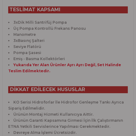
TESLİMAT KAPSAMI
3xDik Milli Santrifüj Pompa
Üç Pompa Kontrollü Frekans Panosu
Manometre
3xBasınç Şalteri
Seviye Flatörü
Pompa Şasesi
Emiş - Basma Kollektörleri
Yukarıda Yer Alan Ürünler Ayrı Ayrı Değil, Set Halinde
Teslim Edilmektedir.
DİKKAT EDİLECEK HUSUSLAR
KO Serisi Hidroforlar İle Hidrofor Genleşme Tankı Ayrıca
Sipariş Edilmelidir.
Ürünün Montaj Hizmeti Kullanıcıya Aittir.
Ürünün Garanti Kapsamına Girmesi İçin İlk Çalıştırmanın
ETNA Yetkili Servislerince Yapılması Gerekmektedir.
Devreye Alma İşlemi Ücretsizdir.