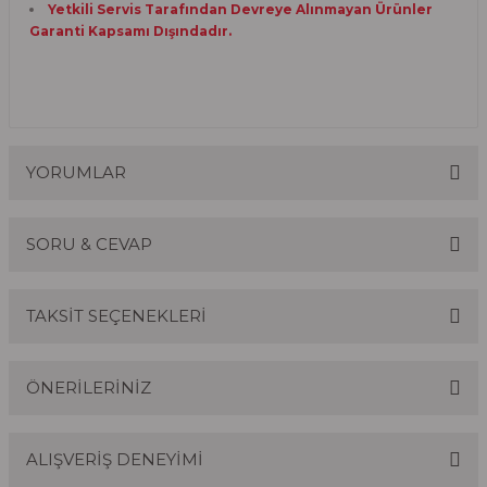
Yetkili Servis Tarafından Devreye Alınmayan Ürünler
Garanti Kapsamı Dışındadır.
YORUMLAR
SORU & CEVAP
Bu ürüne ilk yorumu siz yapın!
TAKSİT SEÇENEKLERİ
Yorum Yaz
Ürün hakkında henüz soru sorulmamış.
ÖNERİLERİNİZ
Soru Sor
ALIŞVERİŞ DENEYİMİ
Bu ürünün fiyat bilgisi, resim, ürün açıklamalarında ve
diğer konularda yetersiz gördüğünüz noktaları öneri