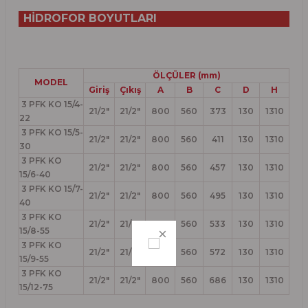
HİDROFOR BOYUTLARI
ÖLÇÜLER (mm)
MODEL
Giriş
Çıkış
A
B
C
D
H
3 PFK KO 15/4-
21/2"
21/2"
800
560
373
130
1310
22
3 PFK KO 15/5-
21/2"
21/2"
800
560
411
130
1310
30
3 PFK KO
21/2"
21/2"
800
560
457
130
1310
15/6-40
3 PFK KO 15/7-
21/2"
21/2"
800
560
495
130
1310
40
3 PFK KO
21/2"
21/2"
800
560
533
130
1310
15/8-55
3 PFK KO
21/2"
21/2"
800
560
572
130
1310
15/9-55
3 PFK KO
21/2"
21/2"
800
560
686
130
1310
15/12-75