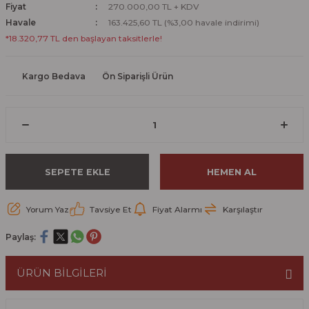
Fiyat
270.000,00 TL + KDV
Havale
163.425,60 TL (%3,00 havale indirimi)
*18.320,77 TL den başlayan taksitlerle!
Kargo Bedava
Ön Siparişli Ürün
SEPETE EKLE
HEMEN AL
Yorum Yaz
Tavsiye Et
Fiyat Alarmı
Karşılaştır
Paylaş:
ÜRÜN BİLGİLERİ