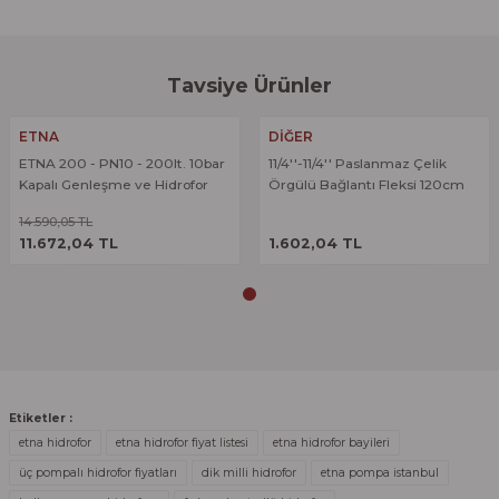
formunu kullanarak tarafımıza iletebilirsiniz.
Görüş ve önerileriniz için teşekkür ederiz.
Sitemize ilk yorumu siz yapın!
Tavsiye Ürünler
Ürün resmi kalitesiz, bozuk veya görüntülenemiyor.
%20
Ürün açıklamasında eksik bilgiler bulunuyor.
ETNA
DİĞER
Deneyimini Paylaş
ETNA 200 - PN10 - 200lt. 10bar
11/4''-11/4'' Paslanmaz Çelik
Ürün bilgilerinde hatalar bulunuyor.
Kapalı Genleşme ve Hidrofor
Örgülü Bağlantı Fleksi 120cm
Ürün fiyatı diğer sitelerden daha pahalı.
Tankı
14.590,05 TL
ÜRÜNÜ İNCELE
ÜRÜNÜ İNCELE
Bu ürüne benzer farklı alternatifler olmalı.
11.672,04 TL
1.602,04 TL
Gönder
Etiketler :
etna hidrofor
etna hidrofor fiyat listesi
etna hidrofor bayileri
üç pompalı hidrofor fiyatları
dik milli hidrofor
etna pompa istanbul