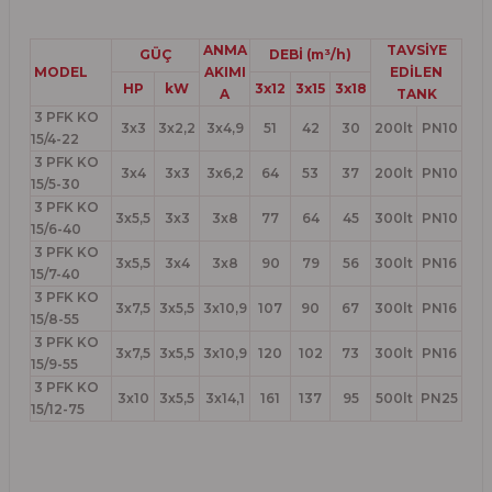
ANMA
TAVSİYE
GÜÇ
DEBİ (m³/h)
MODEL
AKIMI
EDİLEN
HP
kW
3x12
3x15
3x18
A
TANK
3 PFK KO
3x3
3x2,2
3x4,9
51
42
30
200lt
PN10
15/4-22
3 PFK KO
3x4
3x3
3x6,2
64
53
37
200lt
PN10
15/5-30
3 PFK KO
3x5,5
3x3
3x8
77
64
45
300lt
PN10
15/6-40
3 PFK KO
3x5,5
3x4
3x8
90
79
56
300lt
PN16
15/7-40
3 PFK KO
3x7,5
3x5,5
3x10,9
107
90
67
300lt
PN16
15/8-55
3 PFK KO
3x7,5
3x5,5
3x10,9
120
102
73
300lt
PN16
15/9-55
3 PFK KO
3x10
3x5,5
3x14,1
161
137
95
500lt
PN25
15/12-75