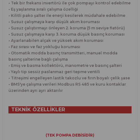
• Tek bir frekans invertörü ile çok pompayı kontrol edebilme
• Eş yaşlanma sıralı çalışma özelliği
• Kilitli pako şalter ile enerji kesilerek müdahale edebilme
• Susuz çalışmaya karşı düşük akım koruması
• Susuz çalıştırmayı önleyen 2. koruma (5 m seviye flatörü)
• Susuz çalışmaya karşı 3. koruma düşük basınç koruması
• Ayarlanabilen alçak ve yüksek akım koruması
• Faz sırası ve faz yokluğu koruması
• Otomatik modda basınç transmitteri, manuel modda
basınç şalterine bağlı çalışma
• Emiş ve basma kollektörü, manometre ve basınç şalteri
• Yaylı tip sessiz paslanmaz geri tepme ventili
• Titreşimi engelleyen lastik takozlu ve fırın boyalı çelik şase
• BMS'ye çalışma verileri Modbus RS 485 ve kuru kontaklar
üzerinden ayrı ayrı aktarılır
TEKNİK ÖZELLİKLER
(TEK POMPA DEBİSİDİR)