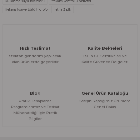
kullanma suyu hidroforu
frekans kontrollü hidrofor
frekans konvertörlü hidrofor
etna 3 pfk
Hızlı Teslimat
Kalite Belgeleri
Stoktan gönderim yapılacak
TSE & CE Sertifikaları ve
olan ürünlerde geçerlidir
Kalite Güvence Belgeleri
Blog
Genel Ürün Kataloğu
Pratik Hesaplama
Satışını Yaptığımız Ürünlere
Programlarımız ve Tesisat
Genel Bakış
Mühendisliği İçin Pratik
Bilgiler