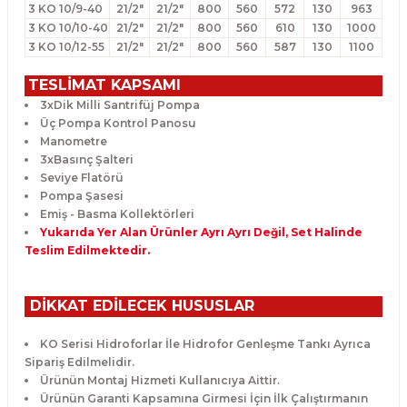
3 KO 10/9-40
21/2"
21/2"
800
560
572
130
963
3 KO 10/10-40
21/2"
21/2"
800
560
610
130
1000
3 KO 10/12-55
21/2"
21/2"
800
560
587
130
1100
TESLİMAT KAPSAMI
3xDik Milli Santrifüj Pompa
Üç Pompa Kontrol Panosu
Manometre
3xBasınç Şalteri
Seviye Flatörü
Pompa Şasesi
Emiş - Basma Kollektörleri
Yukarıda Yer Alan Ürünler Ayrı Ayrı Değil, Set Halinde
Teslim Edilmektedir.
DİKKAT EDİLECEK HUSUSLAR
KO Serisi Hidroforlar İle Hidrofor Genleşme Tankı Ayrıca
Sipariş Edilmelidir.
Ürünün Montaj Hizmeti Kullanıcıya Aittir.
Ürünün Garanti Kapsamına Girmesi İçin İlk Çalıştırmanın