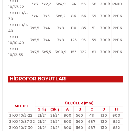
3 KO
3x3
3x2,2
3x4,9
74
56
38
200lt
PN10
10/S7-22
3 KO 10/7-
3x4
3x3
3x6,2
86
66
39
300lt
PN16
30
3 KO 10/9-
3x5,5
3x4
3x8
110
85
51
300lt
PN16
40
3 KO
3x5,5
3x4
3x8
125
95
59
300lt
PN16
10/10-40
3 KO
3x7,5
3x5,5
3x10,9
153
122
81
300lt
PN16
10/12-55
HİDROFOR BOYUTLARI
ÖLÇÜLER (mm)
MODEL
Giriş
Çıkış
A
B
C
D
H
3 KO 10/5-22
21/2"
21/2"
800
560
411
130
800
3 KO 10/S7-22
21/2"
21/2"
800
560
487
130
852
3 KO 10/7-30
21/2"
21/2"
800
560
487
130
852