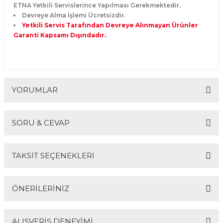
ETNA Yetkili Servislerince Yapılması Gerekmektedir.
Devreye Alma İşlemi Ücretsizdir.
Yetkili Servis Tarafından Devreye Alınmayan Ürünler
Garanti Kapsamı Dışındadır.
YORUMLAR
SORU & CEVAP
Bu ürüne ilk yorumu siz yapın!
TAKSİT SEÇENEKLERİ
Yorum Yaz
Ürün hakkında henüz soru sorulmamış.
ÖNERİLERİNİZ
Soru Sor
ALIŞVERİŞ DENEYİMİ
Bu ürünün fiyat bilgisi, resim, ürün açıklamalarında ve