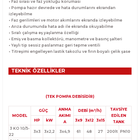
• Faz sırası ve faz yokluğu koruması
• Pompa hazır devrede ve hata durumlarını ekrandan
izleyebilme
• Faz gerilimleri ve motor akımlarını ekranda izleyebilme
• Arıza durumunda hata adı ile ekranda okuyabilme
• Sıralı çalışma eş yaşlanma özelliği
• Emiş ve basma kollektörü, manometre ve basınç şalteri
• Yaylı tip sessiz paslanmaz geri tepme ventili
• Titreşimi engelleyen lastik takozlu ve fırın boyalı çelik şase
TEKNİK ÖZELLİKLER
(TEK POMPA DEBİSİDİR)
ANMA
TAVSİYE
GÜÇ
DEBİ (m³/h)
MODEL
AKIMI
EDİLEN
HP
kW
3x9
3x12
3x
15
A
TANK
3 KO 10/5-
3x3
3x2,2
3x4,9
61
48
27
200lt
PN10
22