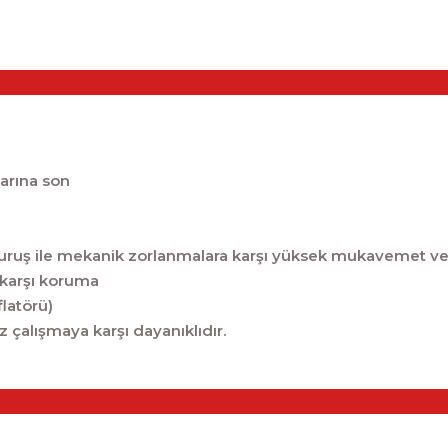
larına son
kış ve duruş ile mekanik zorlanmalara karşı yükse
 karşı koruma
flatörü)
 çalışmaya karşı dayanıklıdır.