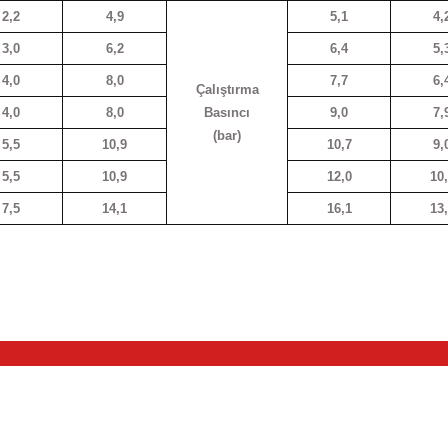
2,2
4,9
5,1
4,
3,0
6,2
6,4
5,
4,0
8,0
7,7
6,
Çalıştırma
4,0
8,0
Basıncı
9,0
7,
(bar)
5,5
10,9
10,7
9,
5,5
10,9
12,0
10
7,5
14,1
16,1
13