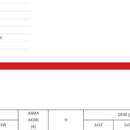
ic / NBR
ANMA
DEBİ (
AKIMI
H
kW
1x12
1x
(A)