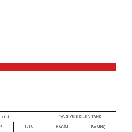
m³/h)
TAVSİYE EDİLEN TANK
15
1x18
HACİM
BASINÇ