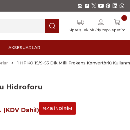
Sipariş Takibi
Giriş Yap
Sepetim
AKSESUARLAR
rlar
1 HF KO 15/9-55 Dik Milli Frekans Konvertörlü Kullan
yu Hidroforu
L
%48 İNDİRİM
(KDV Dahil)