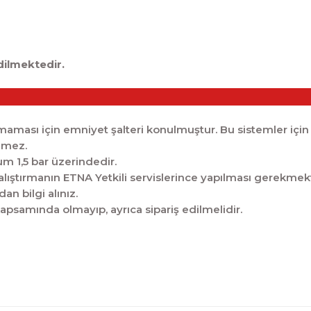
dilmektedir.
maması için emniyet şalteri konulmuştur. Bu sistemler için P
ilmez.
m 1,5 bar üzerindedir.
çalıştırmanın ETNA Yetkili servislerince yapılması gerekmek
n bilgi alınız.
kapsamında olmayıp, ayrıca sipariş edilmelidir.