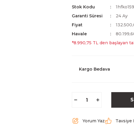
Stok Kodu
1hfko15
Garanti Süresi
24 Ay
Fiyat
132.500
Havale
80.199,6
*8.990,75 TL den başlayan tak
Kargo Bedava
S
Yorum Yaz
Tavsiye 