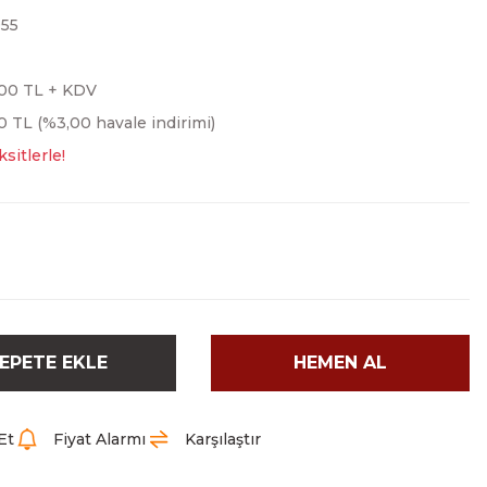
955
,00 TL + KDV
0 TL (%3,00 havale indirimi)
sitlerle!
EPETE EKLE
HEMEN AL
Et
Fiyat Alarmı
Karşılaştır