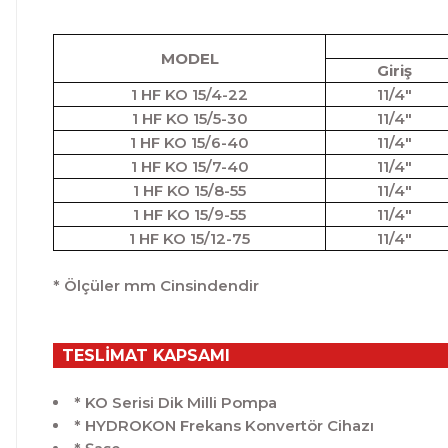
MODEL
Giriş
1 HF KO 15/4-22
11/4"
1 HF KO 15/5-30
11/4"
1 HF KO 15/6-40
11/4"
1 HF KO 15/7-40
11/4"
1 HF KO 15/8-55
11/4"
1 HF KO 15/9-55
11/4"
1 HF KO 15/12-75
11/4"
* Ölçüler mm Cinsindendir
TESLİMAT KAPSAMI
* KO Serisi Dik Milli Pompa
* HYDROKON Frekans Konvertör Cihazı