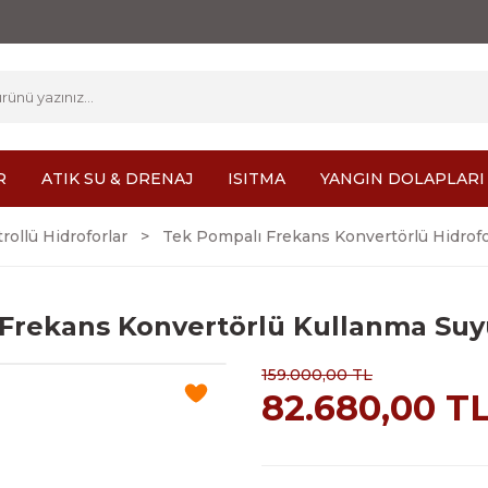
R
ATIK SU & DRENAJ
ISITMA
YANGIN DOLAPLARI
rollü Hidroforlar
Tek Pompalı Frekans Konvertörlü Hidrofo
li Frekans Konvertörlü Kullanma Su
159.000,00 TL
82.680,00 T