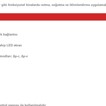
sler gibi fonksiyonel binalarda ısıtma, soğutma ve iklimlendirme uygulama
ik bağlantısı
sahip LED ekran
modları: ∆p-c, ∆p-v
trol panosu ile kullanılmalıdır