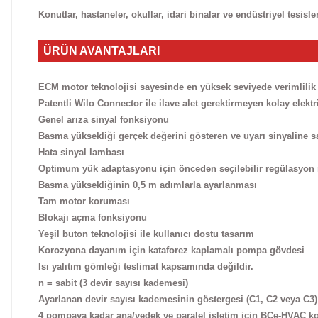
Konutlar, hastaneler, okullar, idari binalar ve endüstriyel tesi
ÜRÜN AVANTAJLARI
ECM motor teknolojisi sayesinde en yüksek seviyede verimlilik
Patentli Wilo Connector ile ilave alet gerektirmeyen kolay elektr
Genel arıza sinyal fonksiyonu
Basma yüksekliği gerçek değerini gösteren ve uyarı sinyaline 
Hata sinyal lambası
Optimum yük adaptasyonu için önceden seçilebilir regülasyon 
Basma yüksekliğinin 0,5 m adımlarla ayarlanması
Tam motor koruması
Blokajı açma fonksiyonu
Yeşil buton teknolojisi ile kullanıcı dostu tasarım
Korozyona dayanım için kataforez kaplamalı pompa gövdesi
Isı yalıtım gömleği teslimat kapsamında değildir.
n = sabit (3 devir sayısı kademesi)
Ayarlanan devir sayısı kademesinin göstergesi (C1, C2 veya C3)
4 pompaya kadar ana/yedek ve paralel işletim için BCe-HVAC kon