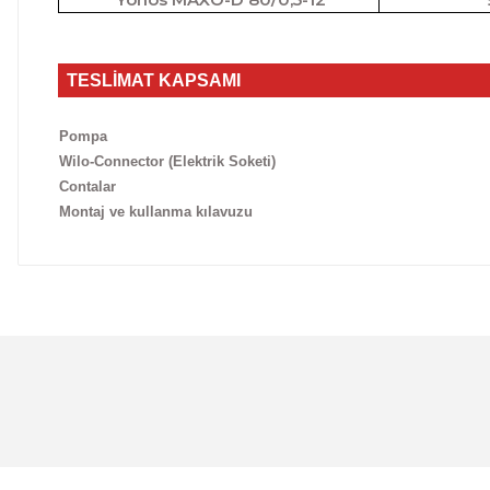
TESLİMAT KAPSAMI
Pompa
Wilo-Connector (Elektrik Soketi)
Contalar
Montaj ve kullanma kılavuzu
Bu ürünün fiyat bilgisi, resim, ürün açıklamalarında ve 
Görüş ve önerileriniz için teşekkür ederiz.
Ürün resmi kalitesiz, bozuk veya görüntülenemiyor.
Ürün açıklamasında eksik bilgiler bulunuyor.
Ürün bilgilerinde hatalar bulunuyor.