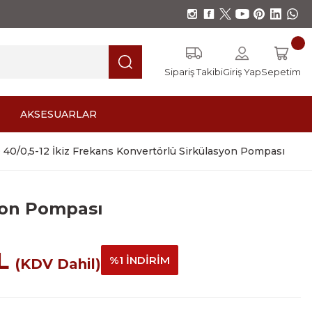
Sipariş Takibi
Giriş Yap
Sepetim
AKSESUARLAR
0/0,5-12 İkiz Frekans Konvertörlü Sirkülasyon Pompası
yon Pompası
TL
%1 İNDİRİM
(KDV Dahil)