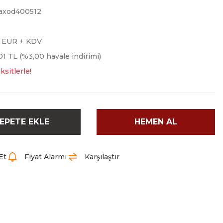
axod400512
0 EUR + KDV
01 TL (%3,00 havale indirimi)
ksitlerle!
EPETE EKLE
HEMEN AL
Et
Fiyat Alarmı
Karşılaştır