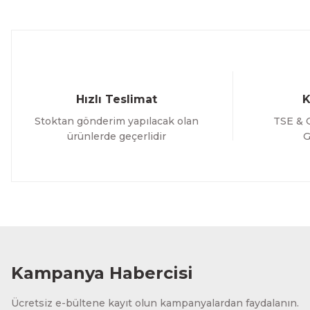
Ürün fiyatı diğer sitelerden daha pahalı.
Bu ürüne benzer farklı alternatifler olmalı.
Hızlı Teslimat
K
Stoktan gönderim yapılacak olan
TSE & C
ürünlerde geçerlidir
G
Kampanya Habercisi
Ücretsiz e-bültene kayıt olun kampanyalardan faydalanın.