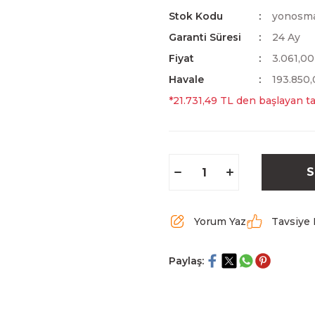
Stok Kodu
yonosm
Garanti Süresi
24 Ay
Fiyat
3.061,0
Havale
193.850,
*21.731,49 TL den başlayan ta
S
Yorum Yaz
Tavsiye 
Paylaş: