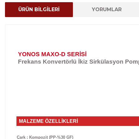
ÜRÜN BİLGİLERİ
YORUMLAR
YONOS MAXO-D SERİSİ
Frekans Konvertörlü İkiz Sirkülasyon Pom
MALZEME ÖZELLİKLERİ
Çark : Kompozit (PP-%30 GF)