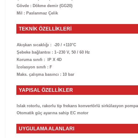
Gövde : Dökme demir (GG20)
Mil : Paslanmaz Çelik
TEKNİK ÖZELLİKLERİ
Akışkan sıcaklığı : -20 / +110°C
Şebeke bağlantısı : 1~230 V, 50 / 60 Hz
Koruma sınıfı : IP X 4D
İzolasyon sınıfı : F
Maks. çalışma basıncı : 10 bar
YAPISAL ÖZELLİKLER
Islak rotorlu, rakorlu tip frekans konvertörlü sirkülasyon pompa
Otomatik güç ayarına sahip EC motor
UYGULAMA ALANLARI