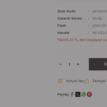
Stok Kodu
yonosm
Garanti Süresi
24 Ay
Fiyat
2.541,0
Havale
161.022,
*18.051,31 TL den başlayan tak
S
Yorum Yaz
Tavsiye 
Paylaş: