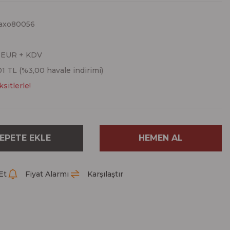
axo80056
0 EUR + KDV
01 TL (%3,00 havale indirimi)
sitlerle!
EPETE EKLE
HEMEN AL
Et
Fiyat Alarmı
Karşılaştır