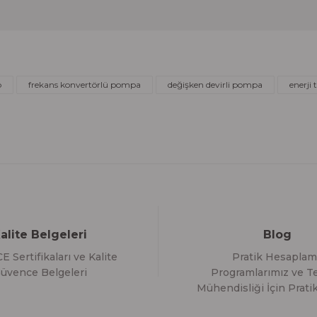
Deneyimini Paylaş
Yorum Yaz
Soru Sor
o
frekans konvertörlü pompa
değişken devirli pompa
enerji
Gönder
alite Belgeleri
Blog
E Sertifikaları ve Kalite
Pratik Hesaplam
üvence Belgeleri
Programlarımız ve Te
Mühendisliği İçin Pratik