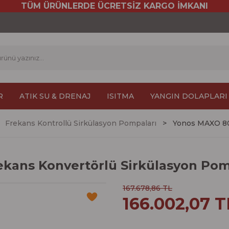
TÜM ÜRÜNLERDE ÜCRETSİZ KARGO İMKANI
R
ATIK SU & DRENAJ
ISITMA
YANGIN DOLAPLARI
Frekans Kontrollü Sirkülasyon Pompaları
Yonos MAXO 80
ekans Konvertörlü Sirkülasyon Po
167.678,86 TL
166.002,07 