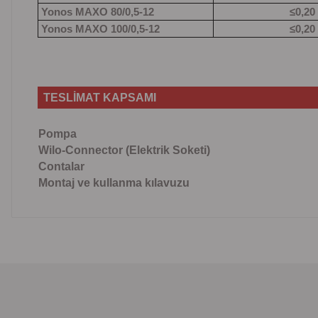
Yonos MAXO 80/0,5-12
≤0,20
Yonos MAXO 100/0,5-12
≤0,20
TESLİMAT KAPSAMI
Pompa
Wilo-Connector (Elektrik Soketi)
Contalar
Montaj ve kullanma kılavuzu
Bu ürünün fiyat bilgisi, resim, ürün açıklamalarında ve 
Görüş ve önerileriniz için teşekkür ederiz.
Ürün resmi kalitesiz, bozuk veya görüntülenemiyor.