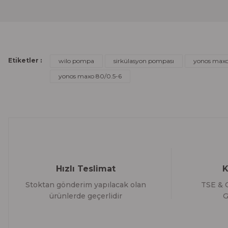
Ürün açıklamasında eksik bilgiler bulunuyor.
Ürün bilgilerinde hatalar bulunuyor.
Ürün fiyatı diğer sitelerden daha pahalı.
Bu ürüne benzer farklı alternatifler olmalı.
Etiketler :
wilo pompa
sirkülasyon pompası
yonos max
yonos maxo 80/0.5-6
Hızlı Teslimat
K
Stoktan gönderim yapılacak olan
TSE & C
ürünlerde geçerlidir
G