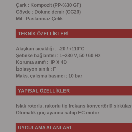
Çark : Kompozit (PP-%30 GF)
Gövde : Dökme demir (GG20)
Mil : Paslanmaz Çelik
TEKNİK ÖZELLİKLERİ
Akışkan sıcaklığı : -20 / +110°C
Şebeke bağlantısı : 1~230 V, 50 / 60 Hz
Koruma sınıfı : IP X 4D
İzolasyon sınıfı : F
Maks. çalışma basıncı : 10 bar
YAPISAL ÖZELLİKLER
Islak rotorlu, rakorlu tip frekans konvertörlü sirkü
Otomatik güç ayarına sahip EC motor
UYGULAMA ALANLARI