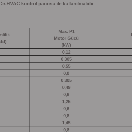
Ce-HVAC kontrol panosu ile kullanılmalıdır
Max. P1
mlilik
B
Motor Gücü
EEI)
(kW)
0,12
0,305
0,55
0,8
0,305
0,49
0,6
1,25
0,6
0,8
1,45
0,8