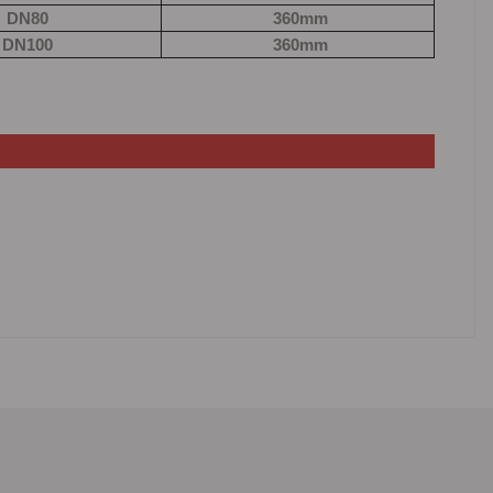
DN80
360mm
DN100
360mm
lanarak tarafımıza iletebilirsiniz.