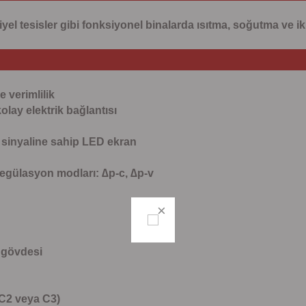
triyel tesisler gibi fonksiyonel binalarda ısıtma, soğutma ve
 verimlilik
olay elektrik bağlantısı
 sinyaline sahip LED ekran
egülasyon modları: ∆p-c, ∆p-v
 gövdesi
 C2 veya C3)