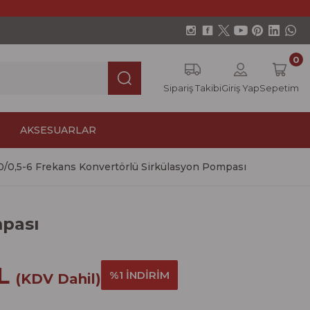
0
Sipariş Takibi
Giriş Yap
Sepetim
AKSESUARLAR
/0,5-6 Frekans Konvertörlü Sirkülasyon Pompası
mpası
TL
%1 İNDİRİM
(KDV Dahil)