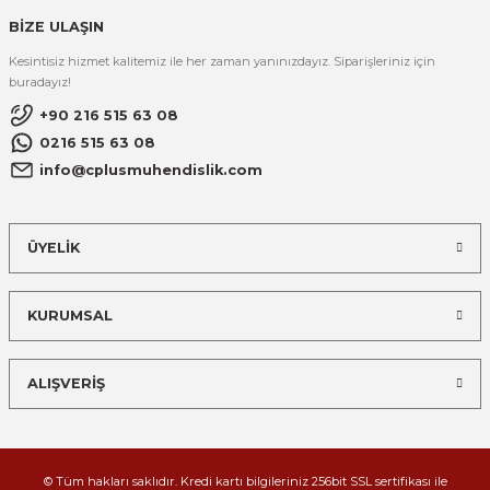
BİZE ULAŞIN
Kesintisiz hizmet kalitemiz ile her zaman yanınızdayız. Siparişleriniz için
buradayız!
+90 216 515 63 08
0216 515 63 08
info@cplusmuhendislik.com
ÜYELİK
KURUMSAL
ALIŞVERİŞ
© Tüm hakları saklıdır. Kredi kartı bilgileriniz 256bit SSL sertifikası ile