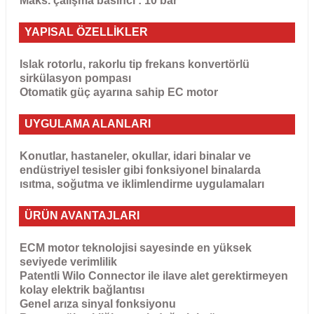
Maks. çalışma basıncı : 10 bar
YAPISAL ÖZELLİKLER
Islak rotorlu, rakorlu tip frekans konvertörlü
sirkülasyon pompası
Otomatik güç ayarına sahip EC motor
UYGULAMA ALANLARI
Konutlar, hastaneler, okullar, idari binalar ve
endüstriyel tesisler gibi fonksiyonel binalarda
ısıtma, soğutma ve iklimlendirme uygulamaları
ÜRÜN AVANTAJLARI
ECM motor teknolojisi sayesinde en yüksek
seviyede verimlilik
Patentli Wilo Connector ile ilave alet gerektirmeyen
kolay elektrik bağlantısı
Genel arıza sinyal fonksiyonu