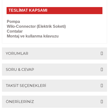
TESLİMAT KAPSAMI
Pompa
Wilo-Connector (Elektrik Soketi)
Contalar
Montaj ve kullanma kılavuzu
YORUMLAR
SORU & CEVAP
Bu ürüne ilk yorumu siz yapın!
TAKSİT SEÇENEKLERİ
Yorum Yaz
Ürün hakkında henüz soru sorulmamış.
ÖNERİLERİNİZ
Soru Sor