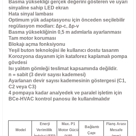
Basma yüksekliği gerçek değerini gösteren ve uyarı
sinyaline sahip LED ekran
Hata sinyal lambası
Optimum yük adaptasyonu için önceden seçilebilir
regülasyon modları: ∆p-c, ∆p-v
Basma yüksekliğinin 0,5 m adımlarla ayarlanması
Tam motor koruması
Blokajı açma fonksiyonu
Yeşil buton teknolojisi ile kullanıcı dostu tasarım
Korozyona dayanım için kataforez kaplamalı pompa
gövdesi
Isı yalıtım gömleği teslimat kapsamında değildir.
n = sabit (3 devir sayısı kademesi)
Ayarlanan devir sayısı kademesinin göstergesi (C1,
C2 veya C3)
4 pompaya kadar ana/yedek ve paralel işletim için
BCe-HVAC kontrol panosu ile kullanılmalıdır
Enerji
Max. P1
Flanş Arası
Bağlantı
Model
Verimlilik
Motor Gücü
Mesafe
Çapı