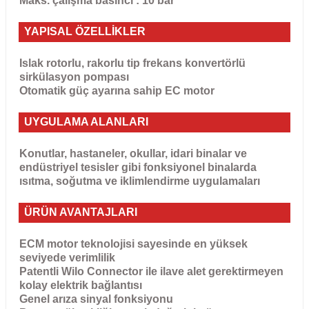
Maks. çalışma basıncı : 10 bar
YAPISAL ÖZELLİKLER
Islak rotorlu, rakorlu tip frekans konvertörlü
sirkülasyon pompası
Otomatik güç ayarına sahip EC motor
UYGULAMA ALANLARI
Konutlar, hastaneler, okullar, idari binalar ve
endüstriyel tesisler gibi fonksiyonel binalarda
ısıtma, soğutma ve iklimlendirme uygulamaları
ÜRÜN AVANTAJLARI
ECM motor teknolojisi sayesinde en yüksek
seviyede verimlilik
Patentli Wilo Connector ile ilave alet gerektirmeyen
kolay elektrik bağlantısı
Genel arıza sinyal fonksiyonu