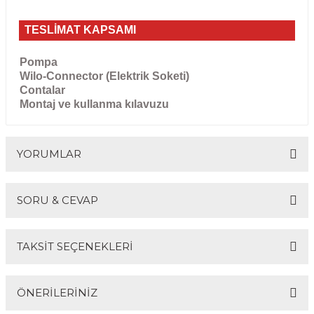
TESLİMAT KAPSAMI
Pompa
Wilo-Connector (Elektrik Soketi)
Contalar
Montaj ve kullanma kılavuzu
YORUMLAR
SORU & CEVAP
Bu ürüne ilk yorumu siz yapın!
TAKSİT SEÇENEKLERİ
Yorum Yaz
Ürün hakkında henüz soru sorulmamış.
ÖNERİLERİNİZ
Soru Sor