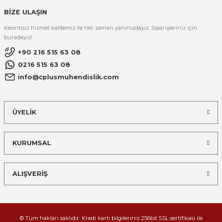
BİZE ULAŞIN
Kesintisiz hizmet kalitemiz ile her zaman yanınızdayız. Siparişleriniz için
buradayız!
+90 216 515 63 08
0216 515 63 08
info@cplusmuhendislik.com
ÜYELİK
KURUMSAL
ALIŞVERİŞ
© Tüm hakları saklıdır. Kredi kartı bilgileriniz 256bit SSL sertifikası ile