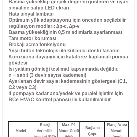
Basma yüksekliği gerçek değerini gösteren ve uyarı
sinyaline sahip LED ekran
Hata sinyal lambası
Optimum yük adaptasyonu için önceden seçilebilir
regülasyon modları: ∆p-c, ∆p-v
Basma yüksekliğinin 0,5 m adımlarla ayarlanması
Tam motor koruması
Blokajı açma fonksiyonu
Yeşil buton teknolojisi ile kullanıcı dostu tasarım
Korozyona dayanım için kataforez kaplamalı pompa
gövdesi
Isı yalıtım gömleği teslimat kapsamında değildir.
n = sabit (3 devir sayısı kademesi)
Ayarlanan devir sayısı kademesinin göstergesi (C1,
C2 veya C3)
4 pompaya kadar ana/yedek ve paralel işletim için
BCe-HVAC kontrol panosu ile kullanılmalıdır
Enerji
Max. P1
Flanş Arası
Bağlantı
Model
Verimlilik
Motor Gücü
Mesafe
Çapı