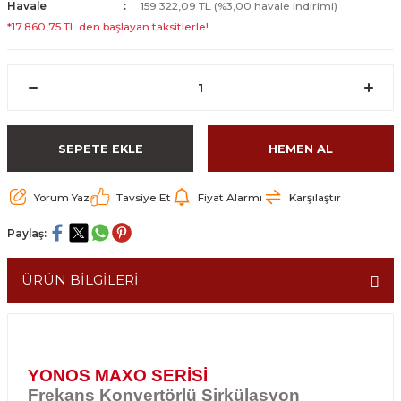
Havale
159.322,09 TL (%3,00 havale indirimi)
*17.860,75 TL den başlayan taksitlerle!
SEPETE EKLE
HEMEN AL
Yorum Yaz
Tavsiye Et
Fiyat Alarmı
Karşılaştır
Paylaş:
ÜRÜN BİLGİLERİ
YONOS MAXO SERİSİ
Frekans Konvertörlü Sirkülasyon