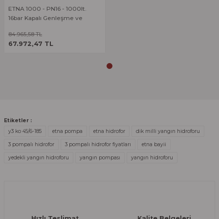
Deneyimini Paylaş
ETNA 1000 - PN16 - 1000lt.
Ürün bilgilerinde hatalar bulunuyor.
16bar Kapalı Genleşme ve
Ürün fiyatı diğer sitelerden daha pahalı.
Hidrofor Tankı
84.965,58 TL
ÜRÜNÜ İNCELE
Bu ürüne benzer farklı alternatifler olmalı.
67.972,47 TL
Gönder
Etiketler :
y3 ko 45/6-185
etna pompa
etna hidrofor
dik milli yangın hidroforu
3 pompalı hidrofor
3 pompalı hidrofor fiyatları
etna bayii
yedekli yangın hidroforu
yangın pompası
yangın hidroforu
Hızlı Teslimat
Kalite Belgeleri