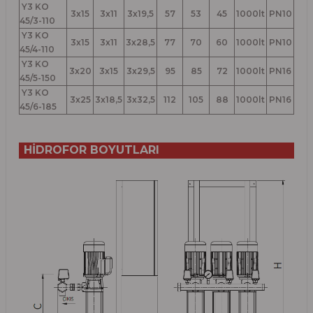
Y3 KO
3x15
3x11
3x19,5
57
53
45
1000lt
PN10
45/3-110
Y3 KO
3x15
3x11
3x28,5
77
70
60
1000lt
PN10
45/4-110
Y3 KO
3x20
3x15
3x29,5
95
85
72
1000lt
PN16
45/5-150
Y3 KO
3x25
3x18,5
3x32,5
112
105
88
1000lt
PN16
45/6-185
HİDROFOR BOYUTLARI