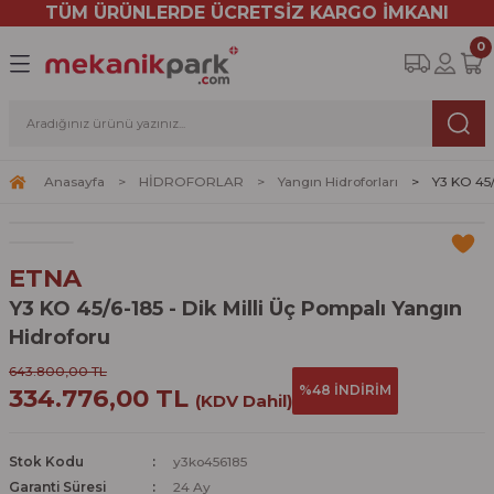
TÜM ÜRÜNLERDE ÜCRETSİZ KARGO İMKANI
Geri Dön
Geri Dön
Geri Dön
Geri Dön
Geri Dön
0
R
LAR
DRENAJ
LAR
Sirkülasyon Pompaları
Dik Milli Sabit Devirli Hidrof
Dik Milli Frekans Kontrollü 
PLAKALI EŞANJÖR
GENLEŞME TANKLARI
mpaları
Hidroforlar
İçin Drenaj Pompaları
Üç Hızlı Sirkülasyon Pompaları
Tek Pompalı Dik Milli Hidroforlar
Tek Pompalı Frekans Konvertörlü Hidro
Yerden Isıtma Eşanjörleri
10BAR (PN10) Genleşme Tankları
Anasayfa
HİDROFORLAR
Yangın Hidroforları
Y3 KO 45/
trifüj Pompalar
lı Hidroforlar
eptik Pompaları
JÖR
OLARI
Frekans Kontrollü Sirkülasyon Pompala
İki Pompalı Dik Milli Hidroforlar
İki Pompalı Frekans Konvertörlü Hidrof
Kullanma Sıcak Suyu Eşanjörleri
16BAR (PN16) Genleşme Tankları
füj Pompalar
evirli Hidroforlar
mpaları
NKLARI
Kuru Rotorlu Sirkülasyon Pompaları
Üç Pompalı Dik Milli Hidroforlar
Üç Pompalı Frekans Konvertörlü Hidrof
Havuz Isıtma Eşanjörleri
ETNA
rı
ns Kontrollü Hidroforlar
Tahliye Cihazları
Radyatör Isıtma Eşanjörleri
Y3 KO 45/6-185 - Dik Milli Üç Pompalı Yangın
Hidroforu
oforlar
643.800,00 TL
%48 İNDİRİM
334.776,00 TL
(KDV Dahil)
ları
Stok Kodu
y3ko456185
Garanti Süresi
24 Ay