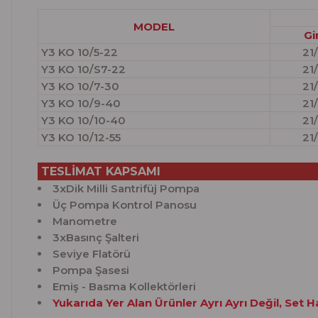
MODEL
Gi
Y3 KO 10/5-22
21
Y3 KO 10/S7-22
21
Y3 KO 10/7-30
21
Y3 KO 10/9-40
21
Y3 KO 10/10-40
21
Y3 KO 10/12-55
21
TESLİMAT KAPSAMI
3xDik Milli Santrifüj Pompa
Üç Pompa Kontrol Panosu
Manometre
3xBasınç Şalteri
Seviye Flatörü
Pompa Şasesi
Emiş - Basma Kollektörleri
Yukarıda Yer Alan Ürünler Ayrı Ayrı Değil, Set 