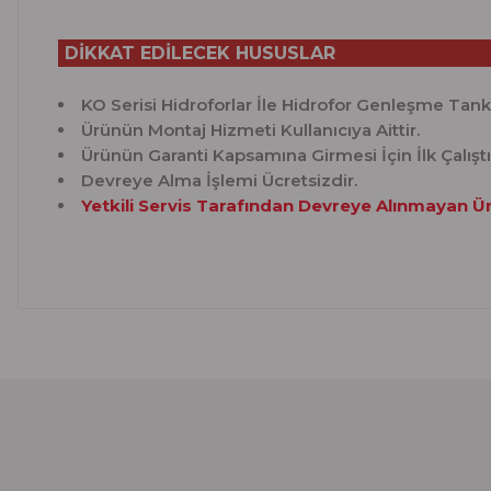
DİKKAT EDİLECEK HUSUSLAR
KO Serisi Hidroforlar İle Hidrofor Genleşme Tankı 
Ürünün Montaj Hizmeti Kullanıcıya Aittir.
Ürünün Garanti Kapsamına Girmesi İçin İlk Çalışt
Devreye Alma İşlemi Ücretsizdir.
Yetkili Servis Tarafından Devreye Alınmayan Ü
Bu ürünün fiyat bilgisi, resim, ürün açıklamalarında ve 
Görüş ve önerileriniz için teşekkür ederiz.
Ürün resmi kalitesiz, bozuk veya görüntülenemiyor.
Ürün açıklamasında eksik bilgiler bulunuyor.