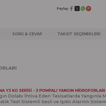
Paylaş:
SORU & CEVAP
TAKSİT SEÇENEKLERİ
FORLARI
NA Y3 KO SERİSİ - 3 POMPALI YANGIN HİDROFORLARI
ın Dolabı İhtiva Eden Tesisatlarda Yangınla 
tik Test Sistemli Sesli ve Işıklı Alarmlı Sistem