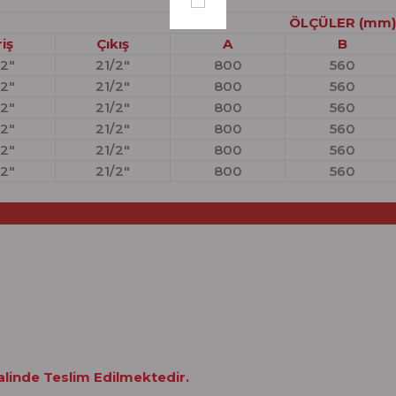
ÖLÇÜLER (mm)
riş
Çıkış
A
B
/2"
21/2"
800
560
/2"
21/2"
800
560
/2"
21/2"
800
560
/2"
21/2"
800
560
/2"
21/2"
800
560
/2"
21/2"
800
560
Halinde Teslim Edilmektedir.