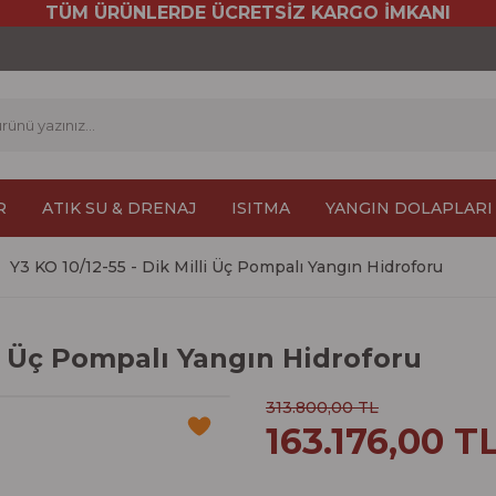
TÜM ÜRÜNLERDE ÜCRETSİZ KARGO İMKANI
R
ATIK SU & DRENAJ
ISITMA
YANGIN DOLAPLARI
Y3 KO 10/12-55 - Dik Milli Üç Pompalı Yangın Hidroforu
li Üç Pompalı Yangın Hidroforu
313.800,00 TL
163.176,00 T