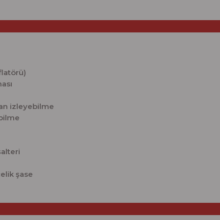
latörü)
ması
an izleyebilme
ebilme
e
alteri
çelik şase