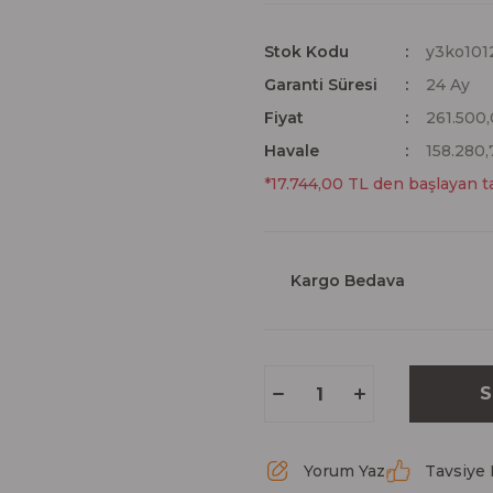
Stok Kodu
y3ko101
Garanti Süresi
24 Ay
Fiyat
261.500
Havale
158.280,
*17.744,00 TL den başlayan ta
Kargo Bedava
S
Yorum Yaz
Tavsiye 