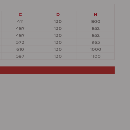
C
D
H
411
130
800
487
130
852
487
130
852
572
130
963
610
130
1000
587
130
1100