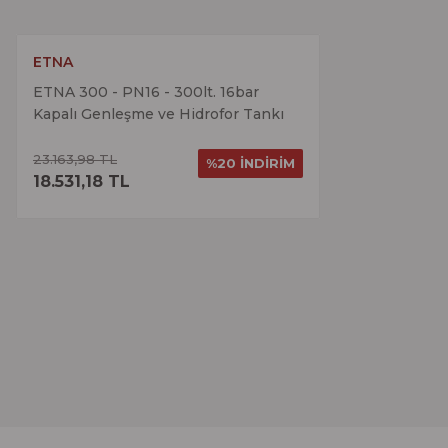
Ürün bilgilerinde hatalar bulunuyor.
Ürün fiyatı diğer sitelerden daha pahalı.
ETNA
ETNA 300 - PN16 - 300lt. 16bar
Bu ürüne benzer farklı alternatifler olmalı.
Kapalı Genleşme ve Hidrofor Tankı
23.163,98 TL
%20 İNDİRİM
ÜRÜNÜ İNCELE
18.531,18 TL