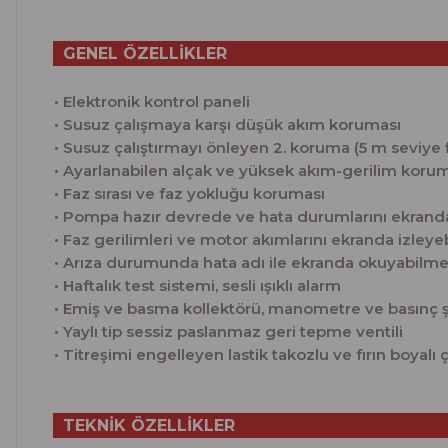
GENEL ÖZELLİKLER
• Elektronik kontrol paneli
• Susuz çalışmaya karşı düşük akım koruması
• Susuz çalıştırmayı önleyen 2. koruma (5 m seviye f
• Ayarlanabilen alçak ve yüksek akım-gerilim koru
• Faz sırası ve faz yokluğu koruması
• Pompa hazır devrede ve hata durumlarını ekrand
• Faz gerilimleri ve motor akımlarını ekranda izley
• Arıza durumunda hata adı ile ekranda okuyabilm
• Haftalık test sistemi, sesli ışıklı alarm
• Emiş ve basma kollektörü, manometre ve basınç ş
• Yaylı tip sessiz paslanmaz geri tepme ventili
• Titreşimi engelleyen lastik takozlu ve fırın boyalı 
TEKNİK ÖZELLİKLER