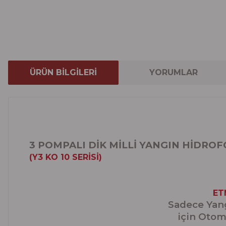
ÜRÜN BİLGİLERİ
YORUMLAR
3 POMPALI DİK MİLLİ YANGIN HİDRO
(Y3 KO 10 SERİSİ)
ET
Sadece Yang
için Otoma