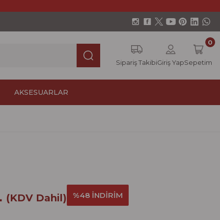
0
Sipariş Takibi
Giriş Yap
Sepetim
AKSESUARLAR
L
%48 İNDİRİM
(KDV Dahil)