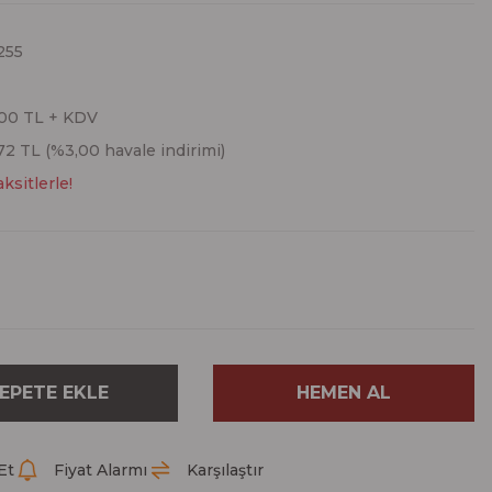
255
,00 TL + KDV
72 TL (%3,00 havale indirimi)
ksitlerle!
EPETE EKLE
HEMEN AL
Et
Fiyat Alarmı
Karşılaştır