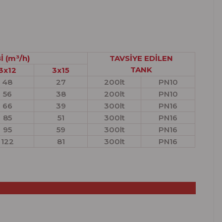
İ (m³/h)
TAVSİYE EDİLEN
TANK
3x12
3x
15
48
27
200lt
PN10
56
38
200lt
PN10
66
39
300lt
PN16
85
51
300lt
PN16
95
59
300lt
PN16
122
81
300lt
PN16