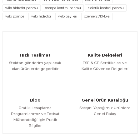
Ürün fiyatı diğer sitelerden daha pahalı.
wilo hidrofor panosu
pompa kontrol panosu
elektrik kontrol panosu
Bu ürüne benzer farklı alternatifler olmalı.
wilo pompa
wilo hidrofor
wilo bayileri
xtreme 2t/10-f3-a
Hızlı Teslimat
Kalite Belgeleri
Gönder
Stoktan gönderim yapılacak
TSE & CE Sertifikaları ve
olan ürünlerde geçerlidir
Kalite Güvence Belgeleri
Blog
Genel Ürün Kataloğu
Pratik Hesaplama
Satışını Yaptığımız Ürünlere
Programlarımız ve Tesisat
Genel Bakış
Mühendisliği İçin Pratik
Bilgiler