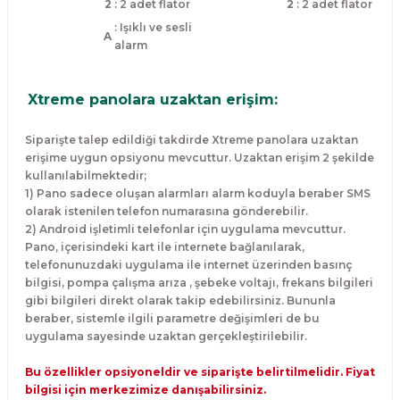
2
: 2 adet flator
2
: 2 adet flator
: Işıklı ve sesli
A
alarm
Xtreme panolara uzaktan erişim:
Siparişte talep edildiği takdirde Xtreme panolara uzaktan
erişime uygun opsiyonu mevcuttur. Uzaktan erişim 2 şekilde
kullanılabilmektedir;
1) Pano sadece oluşan alarmları alarm koduyla beraber SMS
olarak istenilen telefon numarasına gönderebilir.
2) Android işletimli telefonlar için uygulama mevcuttur.
Pano, içerisindeki kart ile internete bağlanılarak,
telefonunuzdaki uygulama ile internet üzerinden basınç
bilgisi, pompa çalışma arıza , şebeke voltajı, frekans bilgileri
gibi bilgileri direkt olarak takip edebilirsiniz. Bununla
beraber, sistemle ilgili parametre değişimleri de bu
uygulama sayesinde uzaktan gerçekleştirilebilir.
Bu özellikler opsiyoneldir ve siparişte belirtilmelidir. Fiyat
bilgisi için merkezimize danışabilirsiniz.