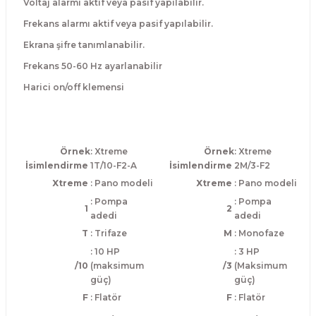
Voltaj alarmı aktif veya pasif yapılabilir.
Frekans alarmı aktif veya pasif yapılabilir.
Ekrana şifre tanımlanabilir.
Frekans 50-60 Hz ayarlanabilir
Harici on/off klemensi
Örnek
: Xtreme
Örnek
: Xtreme
İsimlendirme
1T/10-F2-A
İsimlendirme
2M/3-F2
Xtreme
: Pano modeli
Xtreme
: Pano modeli
: Pompa
: Pompa
1
2
adedi
adedi
T
: Trifaze
M
: Monofaze
: 10 HP
: 3 HP
/10
(maksimum
/3
(Maksimum
güç)
güç)
F
: Flatör
F
: Flatör