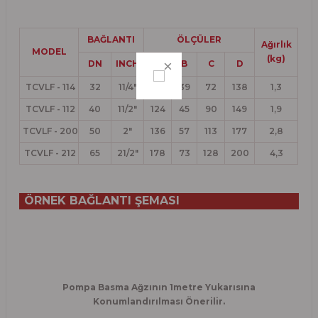
BAĞLANTI
ÖLÇÜLER
Ağırlık
MODEL
(kg)
DN
INCH
A
B
C
D
TCVLF - 114
32
11/4"
102
39
72
138
1,3
TCVLF - 112
40
11/2"
124
45
90
149
1,9
TCVLF - 200
50
2"
136
57
113
177
2,8
TCVLF - 212
65
21/2"
178
73
128
200
4,3
ÖRNEK BAĞLANTI ŞEMASI
Pompa Basma Ağzının 1metre Yukarısına
Konumlandırılması Önerilir.