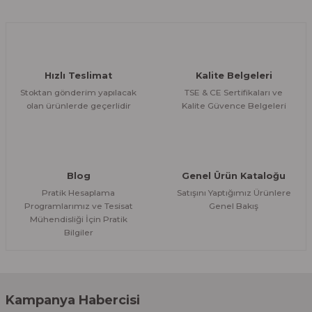
Ürün açıklamasında eksik bilgiler bulunuyor.
Deneyimini Paylaş
Ürün bilgilerinde hatalar bulunuyor.
Ürün fiyatı diğer sitelerden daha pahalı.
Hızlı Teslimat
Kalite Belgeleri
Bu ürüne benzer farklı alternatifler olmalı.
Stoktan gönderim yapılacak
TSE & CE Sertifikaları ve
olan ürünlerde geçerlidir
Kalite Güvence Belgeleri
Gönder
Blog
Genel Ürün Kataloğu
Pratik Hesaplama
Satışını Yaptığımız Ürünlere
Programlarımız ve Tesisat
Genel Bakış
Mühendisliği İçin Pratik
Bilgiler
Kampanya Habercisi