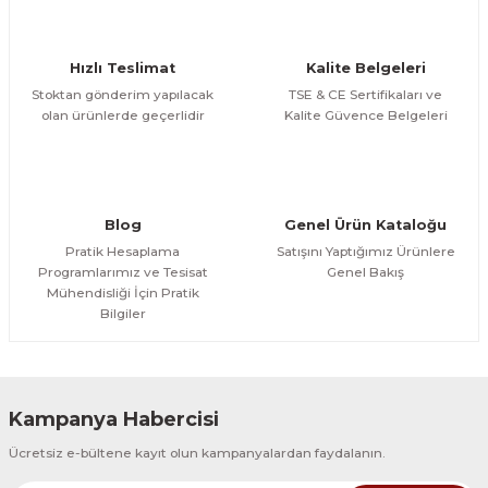
Ürün bilgilerinde hatalar bulunuyor.
Ürün fiyatı diğer sitelerden daha pahalı.
Hızlı Teslimat
Kalite Belgeleri
Bu ürüne benzer farklı alternatifler olmalı.
Stoktan gönderim yapılacak
TSE & CE Sertifikaları ve
olan ürünlerde geçerlidir
Kalite Güvence Belgeleri
Gönder
Blog
Genel Ürün Kataloğu
Pratik Hesaplama
Satışını Yaptığımız Ürünlere
Programlarımız ve Tesisat
Genel Bakış
Mühendisliği İçin Pratik
Bilgiler
Kampanya Habercisi
Ücretsiz e-bültene kayıt olun kampanyalardan faydalanın.