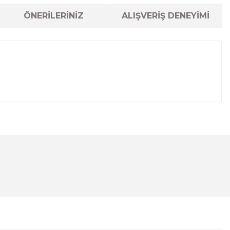
ÖNERİLERİNİZ
ALIŞVERİŞ DENEYİMİ
lanarak tarafımıza iletebilirsiniz.