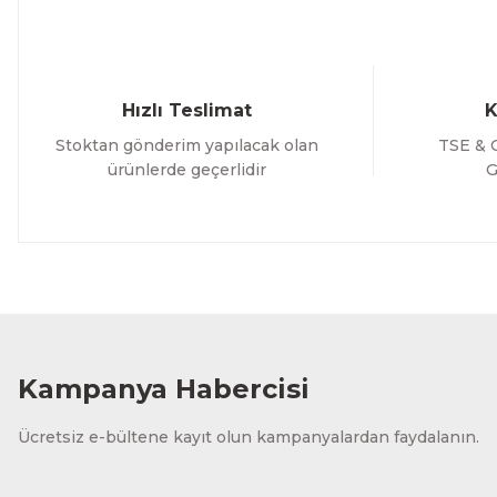
Bu ürüne benzer farklı alternatifler olmalı.
Hızlı Teslimat
K
Stoktan gönderim yapılacak olan
TSE & C
ürünlerde geçerlidir
G
Kampanya Habercisi
Ücretsiz e-bültene kayıt olun kampanyalardan faydalanın.