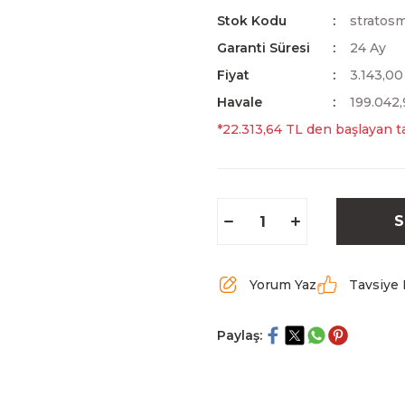
Stok Kodu
stratos
Garanti Süresi
24 Ay
Fiyat
3.143,0
Havale
199.042,
*22.313,64 TL den başlayan ta
S
Yorum Yaz
Tavsiye 
Paylaş: