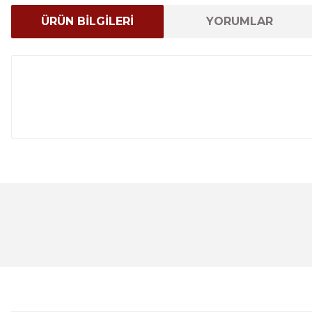
ÜRÜN BİLGİLERİ
YORUMLAR
Bu ürünün fiyat bilgisi, resim, ürün açıklamalarında ve 
Görüş ve önerileriniz için teşekkür ederiz.
Ürün resmi kalitesiz, bozuk veya görüntülenemiyor.
Ürün açıklamasında eksik bilgiler bulunuyor.
Ürün bilgilerinde hatalar bulunuyor.
Ürün fiyatı diğer sitelerden daha pahalı.