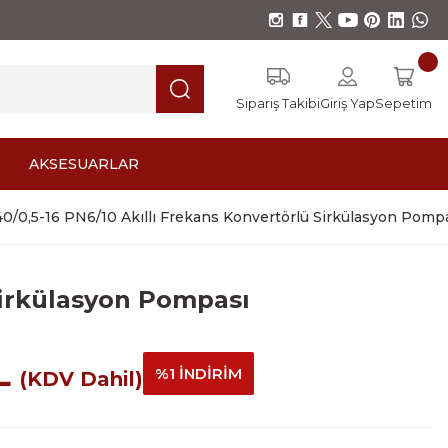
Sipariş Takibi
Giriş Yap
Sepetim
AKSESUARLAR
0/0,5-16 PN6/10 Akıllı Frekans Konvertörlü Sirkülasyon Pomp
Sirkülasyon Pompası
TL
%1 İNDİRİM
(KDV Dahil)