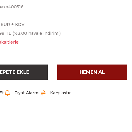
maxo400516
0 EUR + KDV
99 TL (%3,00 havale indirimi)
ksitlerle!
EPETE EKLE
HEMEN AL
Et
Fiyat Alarmı
Karşılaştır