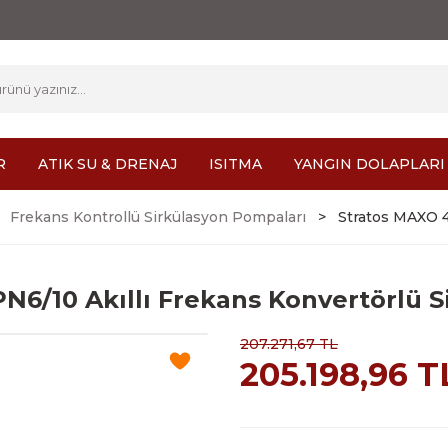
R
ATIK SU & DRENAJ
ISITMA
YANGIN DOLAPLARI
Frekans Kontrollü Sirkülasyon Pompaları
Stratos MAXO 4
PN6/10 Akıllı Frekans Konvertörlü 
207.271,67 TL
205.198,96 