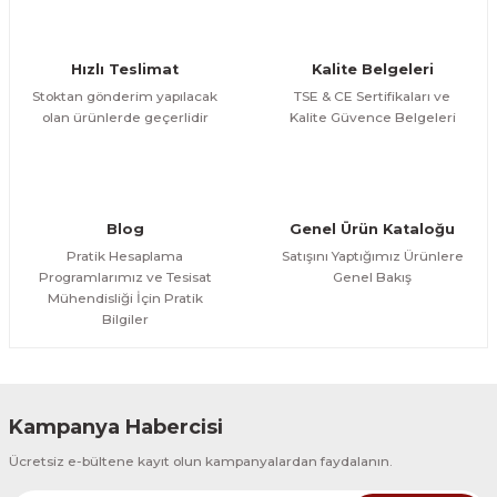
Ürün bilgilerinde hatalar bulunuyor.
Ürün fiyatı diğer sitelerden daha pahalı.
Hızlı Teslimat
Kalite Belgeleri
Bu ürüne benzer farklı alternatifler olmalı.
Stoktan gönderim yapılacak
TSE & CE Sertifikaları ve
olan ürünlerde geçerlidir
Kalite Güvence Belgeleri
Gönder
Blog
Genel Ürün Kataloğu
Pratik Hesaplama
Satışını Yaptığımız Ürünlere
Programlarımız ve Tesisat
Genel Bakış
Mühendisliği İçin Pratik
Bilgiler
Kampanya Habercisi
Ücretsiz e-bültene kayıt olun kampanyalardan faydalanın.