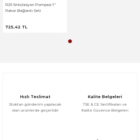
Deneyimini Paylaş
R25 Sirkülasyon Pompası 1''
Ürün bilgilerinde hatalar bulunuyor.
Rakor Bağlantı Seti
Ürün fiyatı diğer sitelerden daha pahalı.
ÜRÜNÜ İNCELE
Bu ürüne benzer farklı alternatifler olmalı.
725,42 TL
Gönder
Hızlı Teslimat
Kalite Belgeleri
Stoktan gönderim yapılacak
TSE & CE Sertifikaları ve
olan ürünlerde geçerlidir
Kalite Güvence Belgeleri