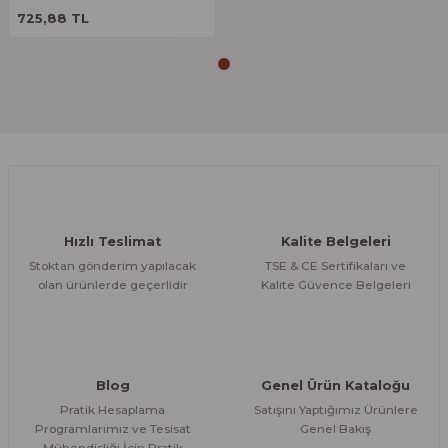
ÜRÜNÜ İNCELE
Bu ürüne benzer farklı alternatifler olmalı.
725,88 TL
Gönder
Hızlı Teslimat
Kalite Belgeleri
Stoktan gönderim yapılacak
TSE & CE Sertifikaları ve
olan ürünlerde geçerlidir
Kalite Güvence Belgeleri
Blog
Genel Ürün Kataloğu
Pratik Hesaplama
Satışını Yaptığımız Ürünlere
Programlarımız ve Tesisat
Genel Bakış
Mühendisliği İçin Pratik