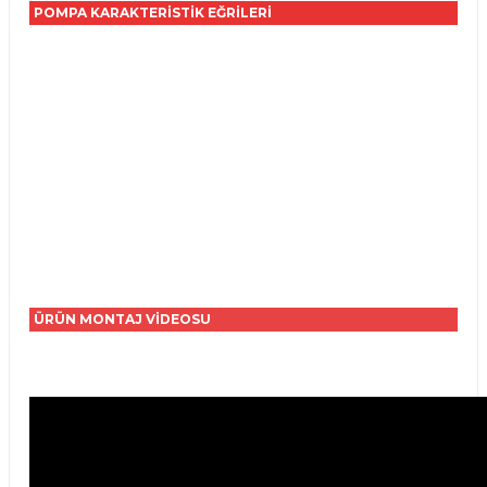
POMPA KARAKTERİSTİK EĞRİLERİ
ÜRÜN MONTAJ VİDEOSU