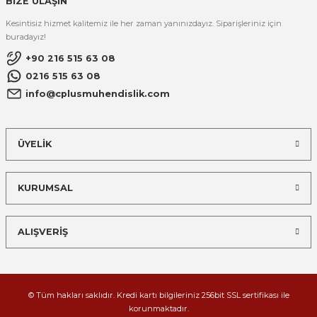
BİZE ULAŞIN
Kesintisiz hizmet kalitemiz ile her zaman yanınızdayız. Siparişleriniz için
buradayız!
+90 216 515 63 08
0216 515 63 08
info@cplusmuhendislik.com
ÜYELİK
KURUMSAL
ALIŞVERİŞ
© Tüm hakları saklıdır. Kredi kartı bilgileriniz 256bit SSL sertifikası ile
korunmaktadır.