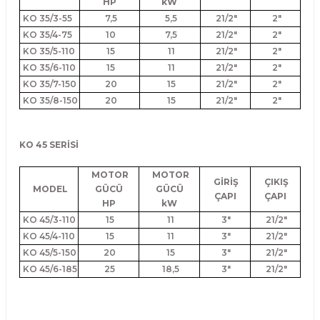
HP
kW
KO 35/3-55
7,5
5,5
21/2"
2"
KO 35/4-75
10
7,5
21/2"
2"
KO 35/5-110
15
11
21/2"
2"
KO 35/6-110
15
11
21/2"
2"
KO 35/7-150
20
15
21/2"
2"
KO 35/8-150
20
15
21/2"
2"
KO 45 SERİSİ
MOTOR
MOTOR
GİRİŞ
ÇIKIŞ
MODEL
GÜCÜ
GÜCÜ
ÇAPI
ÇAPI
HP
kW
KO 45/3-110
15
11
3"
21/2"
KO 45/4-110
15
11
3"
21/2"
KO 45/5-150
20
15
3"
21/2"
KO 45/6-185
25
18,5
3"
21/2"