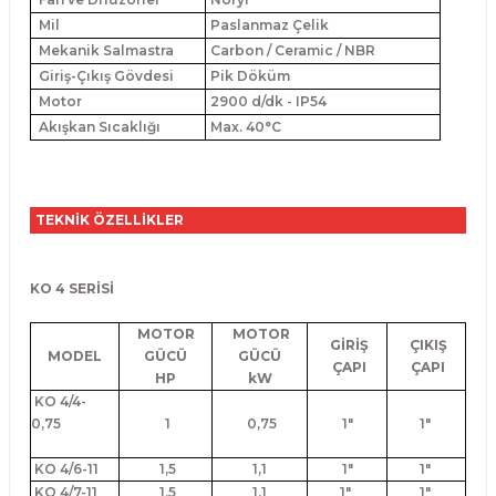
Mil
Paslanmaz Çelik
Mekanik Salmastra
Carbon / Ceramic / NBR
Giriş-Çıkış Gövdesi
Pik Döküm
Motor
2900 d/dk - IP54
Akışkan Sıcaklığı
Max. 40°C
TEKNİK ÖZELLİKLER
KO 4 SERİSİ
MOTOR
MOTOR
GİRİŞ
ÇIKIŞ
MODEL
GÜCÜ
GÜCÜ
ÇAPI
ÇAPI
HP
kW
KO 4/4-
0,75
1
0,75
1"
1"
KO 4/6-11
1,5
1,1
1"
1"
KO 4/7-11
1,5
1,1
1"
1"