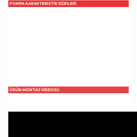
POMPA KARAKTERİSTİK EĞRİLERİ
ÜRÜN MONTAJ VİDEOSU