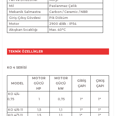
Mil
Paslanmaz Çelik
Mekanik Salmastra
Carbon / Ceramic / NBR
Giriş-Çıkış Gövdesi
Pik Döküm
Motor
2900 d/dk - IP54
Akışkan Sıcaklığı
Max. 40°C
TEKNİK ÖZELLİKLER
KO 4 SERİSİ
MOTOR
MOTOR
GİRİŞ
ÇIKIŞ
MODEL
GÜCÜ
GÜCÜ
ÇAPI
ÇAPI
HP
kW
KO 4/4-
0,75
1
0,75
1"
1"
KO 4/6-11
1,5
1,1
1"
1"
KO 4/7-11
1,5
1,1
1"
1"