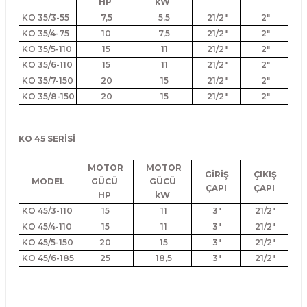
HP
kW
KO 35/3-55
7,5
5,5
21/2"
2"
KO 35/4-75
10
7,5
21/2"
2"
KO 35/5-110
15
11
21/2"
2"
KO 35/6-110
15
11
21/2"
2"
KO 35/7-150
20
15
21/2"
2"
KO 35/8-150
20
15
21/2"
2"
KO 45 SERİSİ
MOTOR
MOTOR
GİRİŞ
ÇIKIŞ
MODEL
GÜCÜ
GÜCÜ
ÇAPI
ÇAPI
HP
kW
KO 45/3-110
15
11
3"
21/2"
KO 45/4-110
15
11
3"
21/2"
KO 45/5-150
20
15
3"
21/2"
KO 45/6-185
25
18,5
3"
21/2"