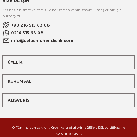
BİZE ULAŞIN
Kesintisiz hizmet kalitemiz ile her zaman yanınızdayız. Siparişleriniz için
buradayız!
+90 216 515 63 08
0216 515 63 08
info@cplusmuhendislik.com
ÜYELİK
KURUMSAL
ALIŞVERİŞ
© Tüm hakları saklıdır. Kredi kartı bilgileriniz 256bit SSL sertifikası ile
korunmaktadır.