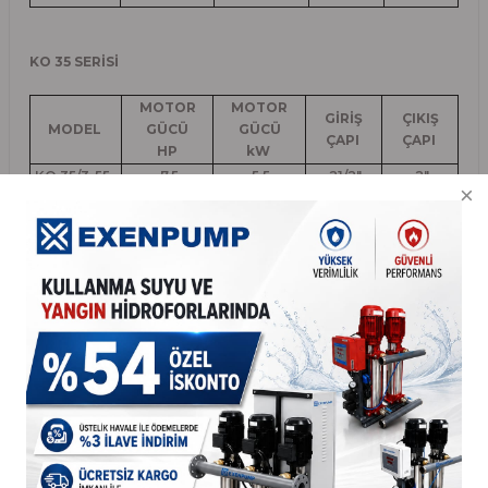
KO 35 SERİSİ
MOTOR
MOTOR
GİRİŞ
ÇIKIŞ
MODEL
GÜCÜ
GÜCÜ
ÇAPI
ÇAPI
HP
kW
KO 35/3-55
7,5
5,5
21/2"
2"
KO 35/4-75
10
7,5
21/2"
2"
KO 35/5-110
15
11
21/2"
2"
KO 35/6-110
15
11
21/2"
2"
KO 35/7-150
20
15
21/2"
2"
KO 35/8-150
20
15
21/2"
2"
KO 45 SERİSİ
MOTOR
MOTOR
GİRİŞ
ÇIKIŞ
MODEL
GÜCÜ
GÜCÜ
ÇAPI
ÇAPI
HP
kW
KO 45/3-110
15
11
3"
21/2"