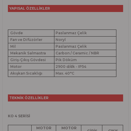
YAPISAL ÖZELLİKLER
Gövde
Paslanmaz Çelik
Fan ve Difüzörler
Noryl
Mil
Paslanmaz Çelik
Mekanik Salmastra
Carbon / Ceramic / NBR
Giriş-Çıkış Gövdesi
Pik Döküm
Motor
2900 d/dk - IP54
Akışkan Sıcaklığı
Max. 40°C
TEKNİK ÖZELLİKLER
KO 4 SERİSİ
MOTOR
MOTOR
GİRİŞ
ÇIKIŞ