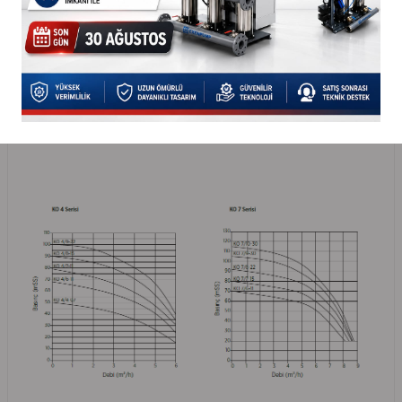
KO 45/4-110
15
11
3"
21/2"
KO 45/5-150
20
15
3"
21/2"
KO 45/6-185
25
18,5
3"
21/2"
POMPA KARAKTERİSTİK EĞRİLERİ