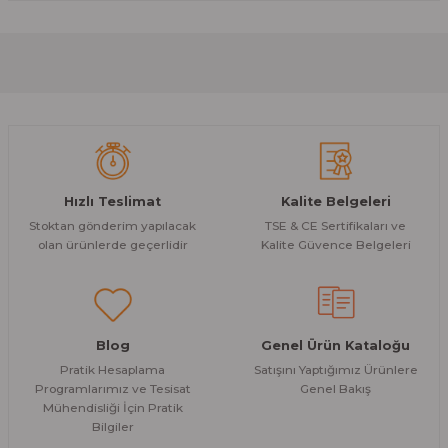
formunu kullanarak tarafımıza iletebilirsiniz.
Görüş ve önerileriniz için teşekkür ederiz.
Sitemize ilk yorumu siz yapın!
Ürün resmi kalitesiz, bozuk veya görüntülenemiyor.
Ürün açıklamasında eksik bilgiler bulunuyor.
Deneyimini Paylaş
Ürün bilgilerinde hatalar bulunuyor.
Ürün fiyatı diğer sitelerden daha pahalı.
Hızlı Teslimat
Kalite Belgeleri
Bu ürüne benzer farklı alternatifler olmalı.
Stoktan gönderim yapılacak
TSE & CE Sertifikaları ve
olan ürünlerde geçerlidir
Kalite Güvence Belgeleri
Gönder
Blog
Genel Ürün Kataloğu
Pratik Hesaplama
Satışını Yaptığımız Ürünlere
Programlarımız ve Tesisat
Genel Bakış
Mühendisliği İçin Pratik
Bilgiler