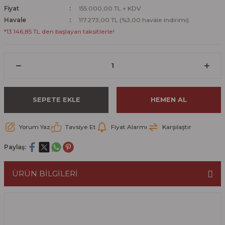
Fiyat
155.000,00 TL + KDV
Havale
117.273,00 TL (%3,00 havale indirimi)
*13.146,85 TL den başlayan taksitlerle!
SEPETE EKLE
HEMEN AL
Yorum Yaz
Tavsiye Et
Fiyat Alarmı
Karşılaştır
Paylaş:
ÜRÜN BİLGİLERİ