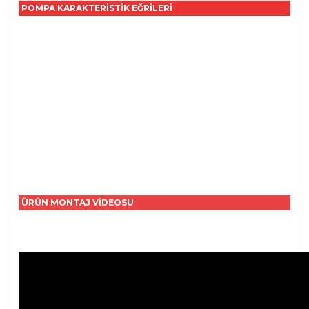
POMPA KARAKTERİSTİK EĞRİLERİ
ÜRÜN MONTAJ VİDEOSU