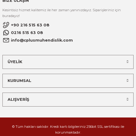
BİZE ULAŞIN
Kesintisiz hizmet kalitemiz ile her zaman yanınızdayız. Siparişleriniz için
buradayız!
+90 216 515 63 08
0216 515 63 08
info@cplusmuhendislik.com
ÜYELİK
KURUMSAL
ALIŞVERİŞ
© Tüm hakları saklıdır. Kredi kartı bilgileriniz 256bit SSL sertifikası ile
korunmaktadır.