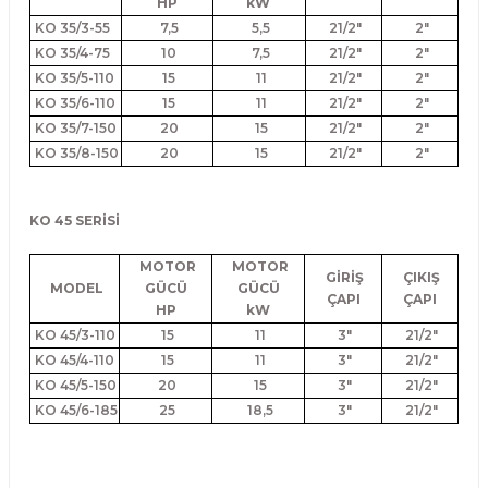
HP
kW
KO 35/3-55
7,5
5,5
21/2"
2"
KO 35/4-75
10
7,5
21/2"
2"
KO 35/5-110
15
11
21/2"
2"
KO 35/6-110
15
11
21/2"
2"
KO 35/7-150
20
15
21/2"
2"
KO 35/8-150
20
15
21/2"
2"
KO 45 SERİSİ
MOTOR
MOTOR
GİRİŞ
ÇIKIŞ
MODEL
GÜCÜ
GÜCÜ
ÇAPI
ÇAPI
HP
kW
KO 45/3-110
15
11
3"
21/2"
KO 45/4-110
15
11
3"
21/2"
KO 45/5-150
20
15
3"
21/2"
KO 45/6-185
25
18,5
3"
21/2"