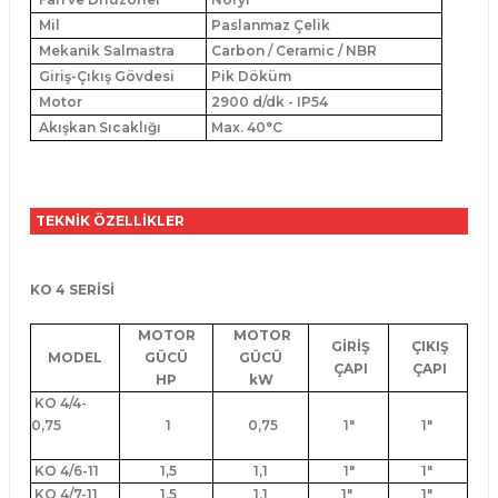
Mil
Paslanmaz Çelik
Mekanik Salmastra
Carbon / Ceramic / NBR
Giriş-Çıkış Gövdesi
Pik Döküm
Motor
2900 d/dk - IP54
Akışkan Sıcaklığı
Max. 40°C
TEKNİK ÖZELLİKLER
KO 4 SERİSİ
MOTOR
MOTOR
GİRİŞ
ÇIKIŞ
MODEL
GÜCÜ
GÜCÜ
ÇAPI
ÇAPI
HP
kW
KO 4/4-
0,75
1
0,75
1"
1"
KO 4/6-11
1,5
1,1
1"
1"
KO 4/7-11
1,5
1,1
1"
1"